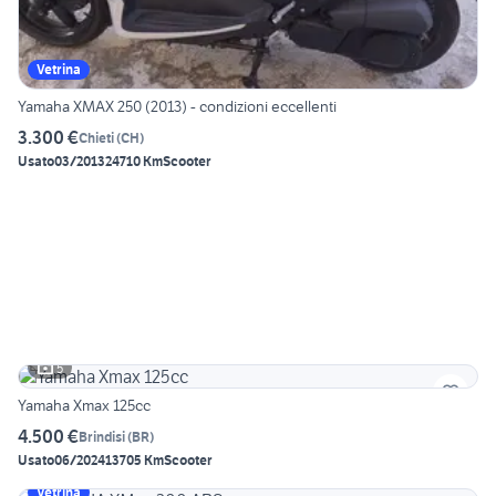
Vetrina
Yamaha XMAX 250 (2013) - condizioni eccellenti
3.300 €
Chieti
(
CH
)
Usato
03/2013
24710 Km
Scooter
5
Yamaha Xmax 125cc
4.500 €
Brindisi
(
BR
)
Usato
06/2024
13705 Km
Scooter
Vetrina