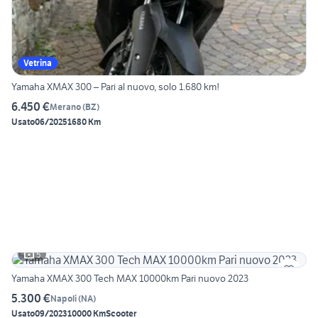
Vetrina
Yamaha XMAX 300 – Pari al nuovo, solo 1.680 km!
6.450 €
Merano
(
BZ
)
Usato
06/2025
1680 Km
5
Yamaha XMAX 300 Tech MAX 10000km Pari nuovo 2023
5.300 €
Napoli
(
NA
)
Usato
09/2023
10000 Km
Scooter