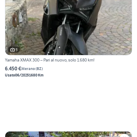
5
Yamaha XMAX 300 – Pari al nuovo, solo 1.680 km!
6.450 €
Merano
(
BZ
)
Usato
06/2025
1680 Km