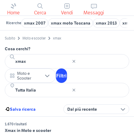
Home
Cerca
Vendi
Messaggi
xmax 2007
xmax moto Toscana
xmax 2013
xmax 
Ricerche
Subito
Moto e scooter
xmax
Cosa cerchi?
Moto e
Filtri
Scooter
Salva ricerca
Dal più recente
1.670 risultati
Xmax in Moto e scooter