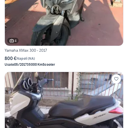
4
Yamaha XMax 300 - 2017
800 €
Napoli
(
NA
)
Usato
05/2017
35000 Km
Scooter