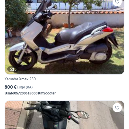
5
Yamaha Xmax 250
800 €
Lugo
(
RA
)
Usato
05/2006
15000 Km
Scooter