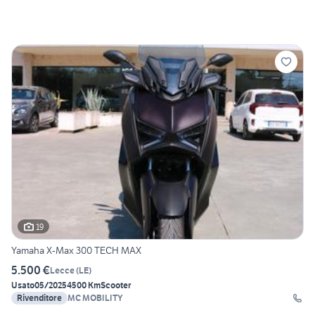
19
Yamaha X-Max 300 TECH MAX
5.500 €
Lecce
(
LE
)
Usato
05/2025
4500 Km
Scooter
Rivenditore
MC MOBILITY