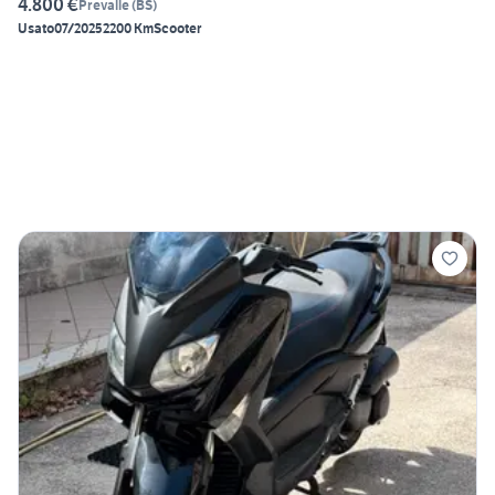
4.800 €
Prevalle
(
BS
)
Usato
07/2025
2200 Km
Scooter