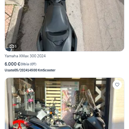
6
Yamaha XMax 300 2024
6.000 €
Olbia
(
OT
)
Usato
05/2024
14500 Km
Scooter