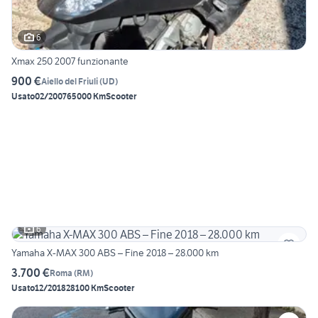
6
Xmax 250 2007 funzionante
900 €
Aiello del Friuli
(
UD
)
Usato
02/2007
65000 Km
Scooter
6
Yamaha X-MAX 300 ABS – Fine 2018 – 28.000 km
3.700 €
Roma
(
RM
)
Usato
12/2018
28100 Km
Scooter