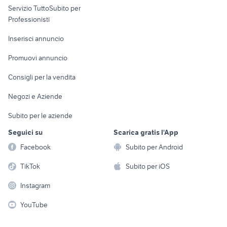
Servizio TuttoSubito per
persona
Informatica
Animali
Professionisti
Arredamento e
Console e
Accessori per
Casalinghi
Inserisci annuncio
Videogiochi
animali
Elettrodomestici
Promuovi annuncio
Audio/Video
Musica e Film
Giardino e Fai da te
Consigli per la vendita
Fotografia
Libri e Riviste
Abbigliamento e
Negozi e Aziende
Telefonia
Strumenti Musicali
Accessori
Subito per le aziende
Sports
Tutto per i bambini
Seguici su
Scarica gratis l'App
Biciclette
Facebook
Subito per Android
Collezionismo
TikTok
Subito per iOS
Instagram
YouTube