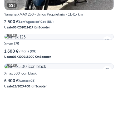
5
Yamaha XMAX 250 - Unico Proprietario - 11.417 km
2.500 €
Sant'Agata de' Goti
(
BN
)
Usato
06/2010
11417 Km
Scooter
4
Xmax 125
1.600 €
Vittoria
(
RG
)
Usato
06/2009
18000 Km
Scooter
6
Xmax 300 icon black
6.400 €
Aversa
(
CE
)
Usato
12/2024
400 Km
Scooter