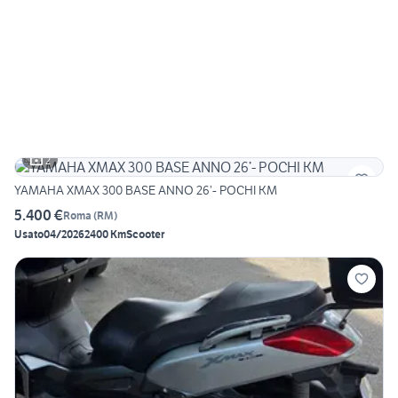
2
YAMAHA XMAX 300 BASE ANNO 26’- POCHI KM
5.400 €
Roma
(
RM
)
Usato
04/2026
2400 Km
Scooter