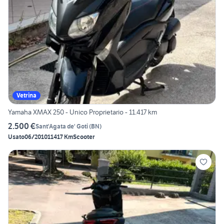
Vetrina
Yamaha XMAX 250 - Unico Proprietario - 11.417 km
2.500 €
Sant'Agata de' Goti
(
BN
)
Usato
06/2010
11417 Km
Scooter