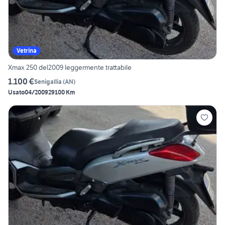
Vetrina
Xmax 250 del2009 leggermente trattabile
1.100 €
Senigallia
(
AN
)
Usato
04/2009
29100 Km