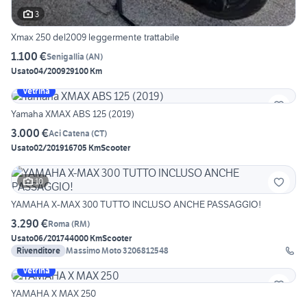
3
Xmax 250 del2009 leggermente trattabile
1.100 €
Senigallia
(
AN
)
Usato
04/2009
29100 Km
Vetrina
Yamaha XMAX ABS 125 (2019)
3.000 €
Aci Catena
(
CT
)
Usato
02/2019
16705 Km
Scooter
10
YAMAHA X-MAX 300 TUTTO INCLUSO ANCHE PASSAGGIO!
3.290 €
Roma
(
RM
)
Usato
06/2017
44000 Km
Scooter
Rivenditore
Massimo Moto 3206812548
Vetrina
YAMAHA X MAX 250