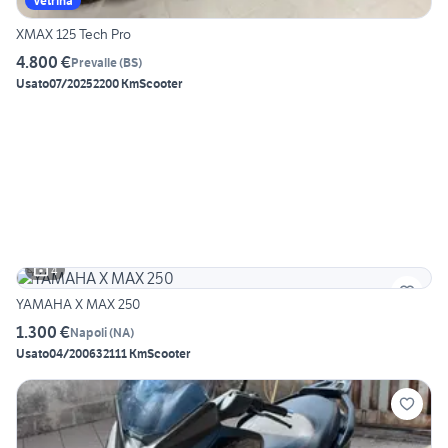
Vetrina
XMAX 125 Tech Pro
4.800 €
Prevalle
(
BS
)
Usato
07/2025
2200 Km
Scooter
4
YAMAHA X MAX 250
1.300 €
Napoli
(
NA
)
Usato
04/2006
32111 Km
Scooter