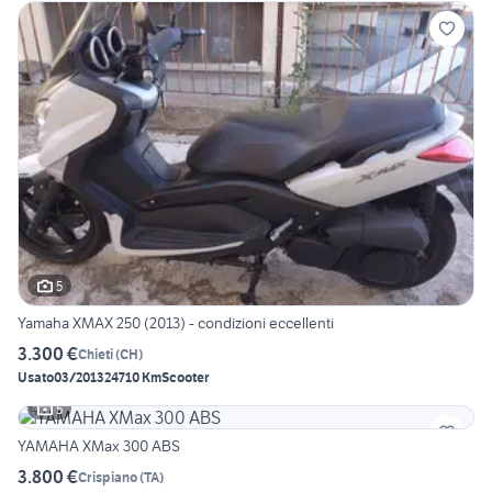
5
Yamaha XMAX 250 (2013) - condizioni eccellenti
3.300 €
Chieti
(
CH
)
Usato
03/2013
24710 Km
Scooter
5
YAMAHA XMax 300 ABS
3.800 €
Crispiano
(
TA
)