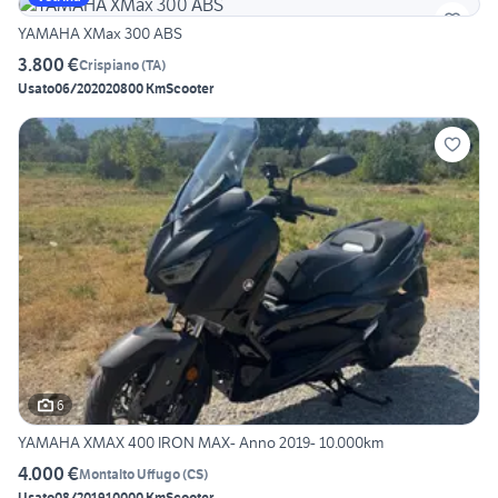
YAMAHA XMax 300 ABS
3.800 €
Crispiano
(
TA
)
Usato
06/2020
20800 Km
Scooter
6
YAMAHA XMAX 400 IRON MAX- Anno 2019- 10.000km
4.000 €
Montalto Uffugo
(
CS
)
Usato
08/2019
10000 Km
Scooter