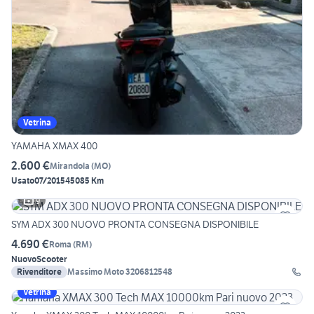
Vetrina
YAMAHA XMAX 400
2.600 €
Mirandola
(
MO
)
Usato
07/2015
45085 Km
9
SYM ADX 300 NUOVO PRONTA CONSEGNA DISPONIBILE
4.690 €
Roma
(
RM
)
Nuovo
Scooter
Rivenditore
Massimo Moto 3206812548
Vetrina