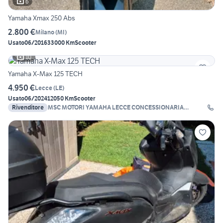
6
Yamaha Xmax 250 Abs
2.800 €
Milano
(
MI
)
Usato
06/2016
33000 Km
Scooter
10
Yamaha X-Max 125 TECH
4.950 €
Lecce
(
LE
)
Usato
06/2024
12050 Km
Scooter
Rivenditore
MSC MOTORI YAMAHA LECCE CONCESSIONARIA
UFFICIALE