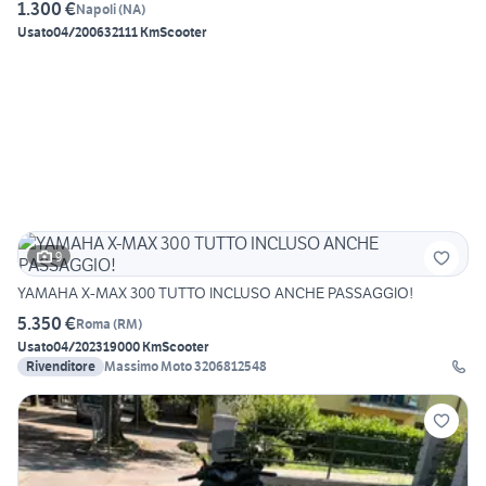
1.300 €
Napoli
(
NA
)
Usato
04/2006
32111 Km
Scooter
9
YAMAHA X-MAX 300 TUTTO INCLUSO ANCHE PASSAGGIO!
5.350 €
Roma
(
RM
)
Usato
04/2023
19000 Km
Scooter
Rivenditore
Massimo Moto 3206812548