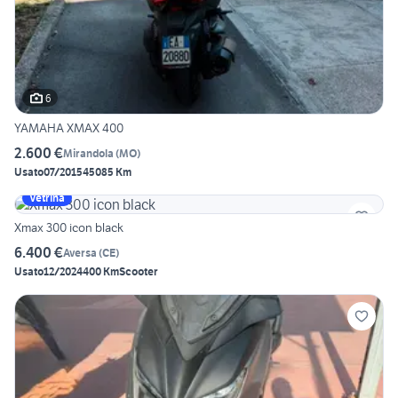
6
YAMAHA XMAX 400
2.600 €
Mirandola
(
MO
)
Usato
07/2015
45085 Km
Vetrina
Xmax 300 icon black
6.400 €
Aversa
(
CE
)
Usato
12/2024
400 Km
Scooter