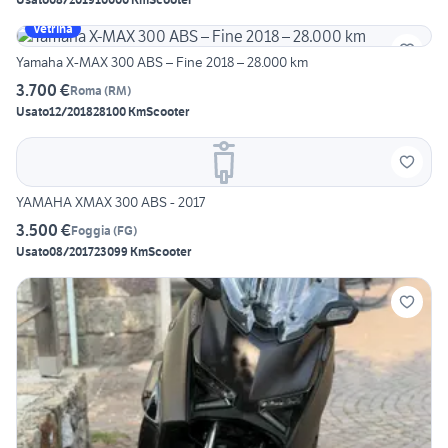
Vetrina
Yamaha X-MAX 300 ABS – Fine 2018 – 28.000 km
3.700 €
Roma
(
RM
)
Usato
12/2018
28100 Km
Scooter
YAMAHA XMAX 300 ABS - 2017
3.500 €
Foggia
(
FG
)
Usato
08/2017
23099 Km
Scooter