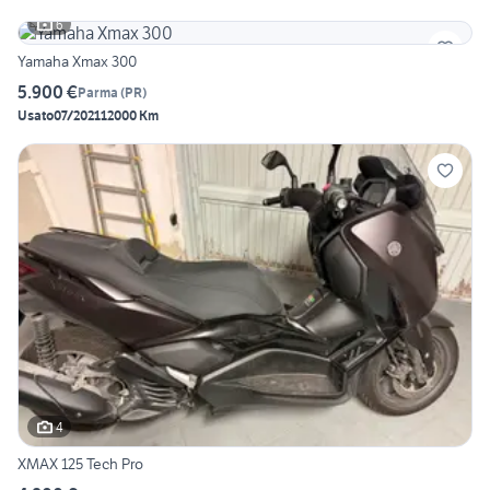
6
Yamaha Xmax 300
5.900 €
Parma
(
PR
)
Usato
07/2021
12000 Km
4
XMAX 125 Tech Pro