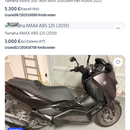
Yamaha XMAX 300 Tech MAX 10000km Pari nuovo 2023
5.300 €
Napoli
(
NA
)
Usato
09/2023
10000 Km
Scooter
6
Yamaha XMAX ABS 125 (2019)
3.000 €
Aci Catena
(
CT
)
Usato
02/2019
16705 Km
Scooter