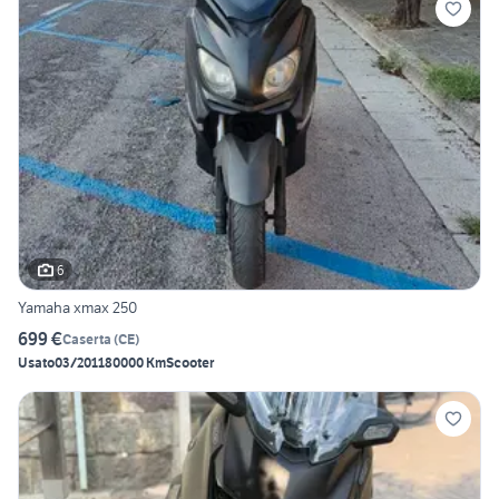
6
Yamaha xmax 250
699 €
Caserta
(
CE
)
Usato
03/2011
80000 Km
Scooter