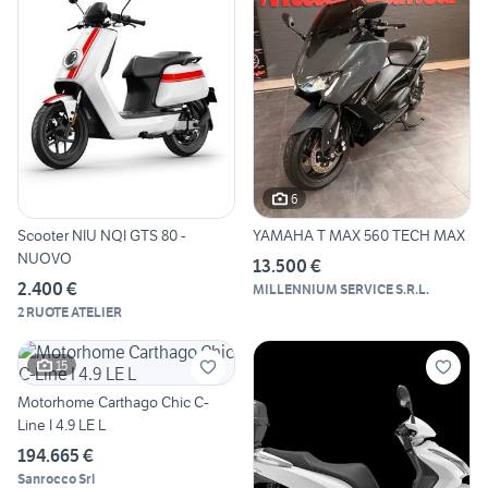
6
Scooter NIU NQI GTS 80 -
YAMAHA T MAX 560 TECH MAX
NUOVO
13.500 €
2.400 €
MILLENNIUM SERVICE S.R.L.
2 RUOTE ATELIER
15
Motorhome Carthago Chic C-
Line I 4.9 LE L
194.665 €
Sanrocco Srl