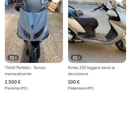
6
3
TMAX Perfetto - Tenuto
Kimko 250 leggere bene la
maniacalmente
descrizione
2.500 €
100 €
Piacenza
(
PC
)
Podenzano
(
PC
)