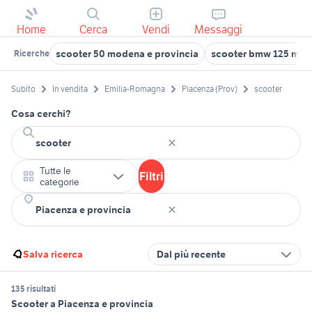
Home
Cerca
Vendi
Messaggi
scooter 50 modena e provincia
scooter bmw 125 mot
Ricerche
Subito
In vendita
Emilia-Romagna
Piacenza (Prov)
scooter
Cosa cerchi?
Tutte le
Filtri
categorie
Salva ricerca
Dal più recente
135 risultati
Scooter a Piacenza e provincia