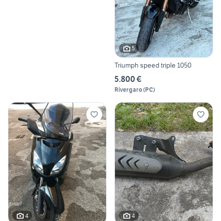
5
Triumph speed triple 1050
5.800 €
Rivergaro
(
PC
)
4
4