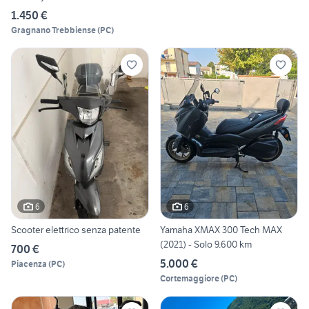
1.450 €
Gragnano Trebbiense
(
PC
)
6
6
Scooter elettrico senza patente
Yamaha XMAX 300 Tech MAX
(2021) - Solo 9.600 km
700 €
5.000 €
Piacenza
(
PC
)
Cortemaggiore
(
PC
)