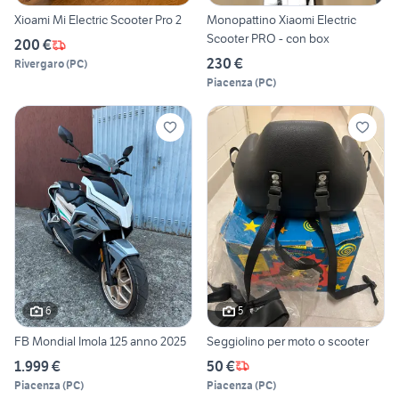
Xioami Mi Electric Scooter Pro 2
Monopattino Xiaomi Electric
Scooter PRO - con box
200 €
230 €
Rivergaro
(
PC
)
Piacenza
(
PC
)
6
5
FB Mondial Imola 125 anno 2025
Seggiolino per moto o scooter
1.999 €
50 €
Piacenza
(
PC
)
Piacenza
(
PC
)