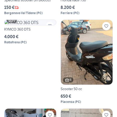
Spechietti scooter (In blocco)
Honda xadv 750
150 €
8.200 €
Borgonovo Val Tidone
(
PC
)
Ferriere
(
PC
)
6
KYMCO 360 DTS
4.000 €
Rottofreno
(
PC
)
6
Scooter 50 cc
650 €
Piacenza
(
PC
)