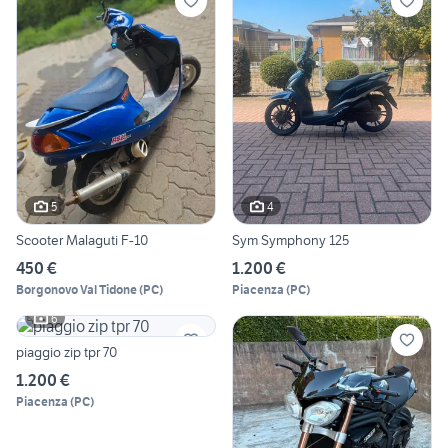
5
4
Scooter Malaguti F-10
Sym Symphony 125
450 €
1.200 €
Borgonovo Val Tidone
(
PC
)
Piacenza
(
PC
)
6
piaggio zip tpr 70
1.200 €
Piacenza
(
PC
)