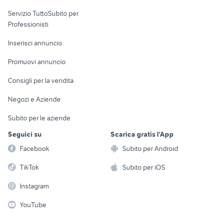
elettronica
per la casa e la
sports e hobby
Servizio TuttoSubito per
persona
Informatica
Animali
Professionisti
Arredamento e
Console e
Accessori per
Casalinghi
Inserisci annuncio
Videogiochi
animali
Elettrodomestici
Promuovi annuncio
Audio/Video
Musica e Film
Giardino e Fai da te
Consigli per la vendita
Fotografia
Libri e Riviste
Abbigliamento e
Negozi e Aziende
Telefonia
Strumenti Musicali
Accessori
Subito per le aziende
Sports
Tutto per i bambini
Seguici su
Scarica gratis l'App
Biciclette
Facebook
Subito per Android
Collezionismo
TikTok
Subito per iOS
Instagram
YouTube