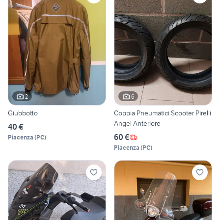
2
6
Giubbotto
Coppia Pneumatici Scooter Pirelli
Angel Anteriore
40 €
60 €
Piacenza
(
PC
)
Piacenza
(
PC
)