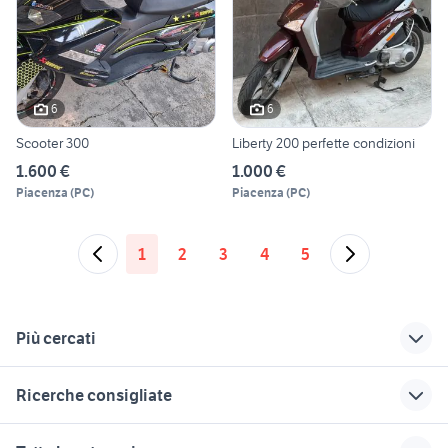
6
6
Scooter 300
Liberty 200 perfette condizioni
1.600 €
1.000 €
Piacenza
(
PC
)
Piacenza
(
PC
)
1
2
3
4
5
Più cercati
Correlati
Richerche simili
Suggerimenti
Ricerche consigliate
scooter honda
scooter asti
telaio scooter motori
integra moto
auto usate mantova
ducati multistrada usata
scooter elettrico
bici scooter elettrica