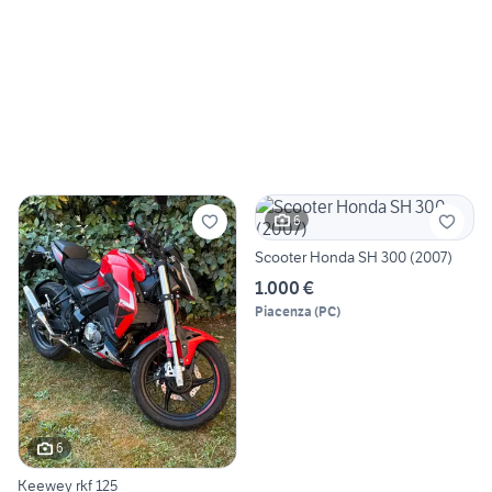
6
Scooter Honda SH 300 (2007)
1.000 €
Piacenza
(
PC
)
6
Keewey rkf 125