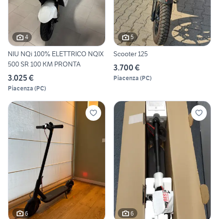
4
5
NIU NQi 100% ELETTRICO NQIX
Scooter 125
500 SR 100 KM PRONTA
3.700 €
3.025 €
Piacenza
(
PC
)
Piacenza
(
PC
)
6
6