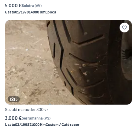
5.000 €
Solofra
(
AV
)
Usato
01/1970
14000 Km
Epoca
6
Suzuki marauder 800 vz
3.000 €
Serramanna
(
VS
)
Usato
03/1998
21000 Km
Custom / Café racer