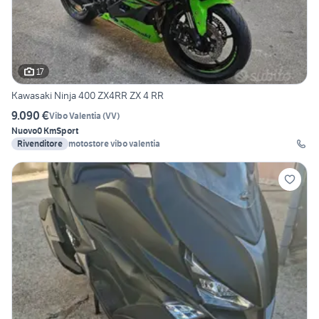
17
Kawasaki Ninja 400 ZX4RR ZX 4 RR
9.090 €
Vibo Valentia
(
VV
)
Nuovo
0 Km
Sport
Rivenditore
motostore vibo valentia