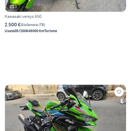
3
Kawasaki versys 650
2.500 €
Giulianova
(
TE
)
Usato
05/2008
49000 Km
Turismo