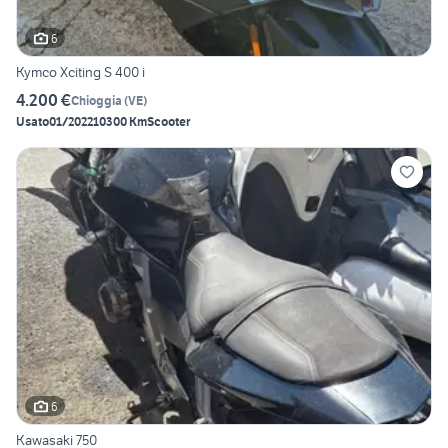
6
Kymco Xciting S 400 i
4.200 €
Chioggia
(
VE
)
Usato
01/2022
10300 Km
Scooter
6
Kawasaki 750