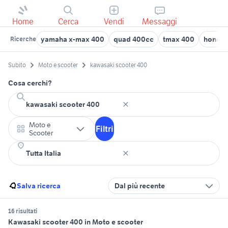
Home
Cerca
Vendi
Messaggi
yamaha x-max 400
quad 400cc
tmax 400
honda 
Ricerche
Subito
Moto e scooter
kawasaki scooter 400
Cosa cerchi?
Moto e
Filtri
Scooter
Salva ricerca
Dal più recente
16 risultati
Kawasaki scooter 400 in Moto e scooter