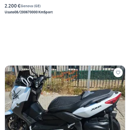
2.200 €
Genova
(
GE
)
Usato
08/2006
70000 Km
Sport