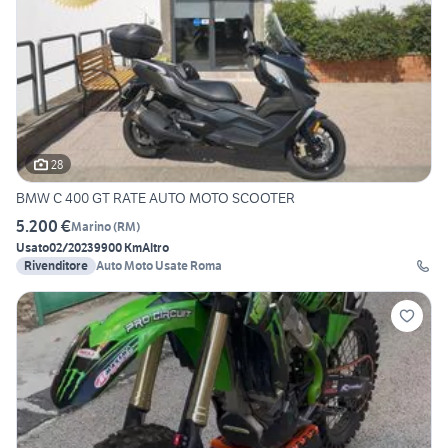
28
BMW C 400 GT RATE AUTO MOTO SCOOTER
5.200 €
Marino
(
RM
)
Usato
02/2023
9900 Km
Altro
Rivenditore
Auto Moto Usate Roma