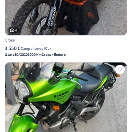
4
Cross
3.550 €
Campofranco
(
CL
)
Usato
10/2020
1000 Km
Cross / Enduro