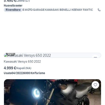
5.490 €
Latina
(
LT
)
Nuovo
Scooter
Rivenditore
E MOTO GARAGE KAWASAKI BENELLI KEEWAY FANTIC
6
Kawasaki Versys 650 2022
4.999 €
Napoli
(
NA
)
Usato
04/2022
26000 Km
Turismo