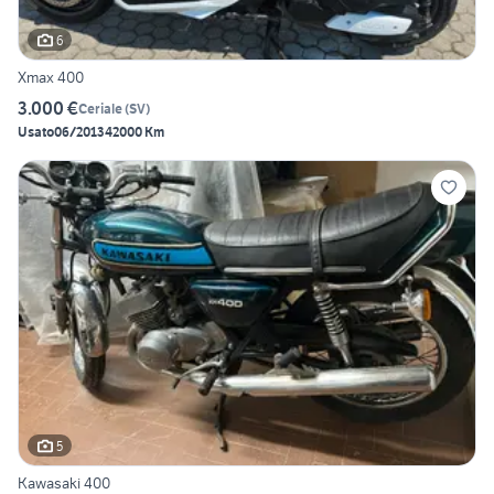
6
Xmax 400
3.000 €
Ceriale
(
SV
)
Usato
06/2013
42000 Km
5
Kawasaki 400