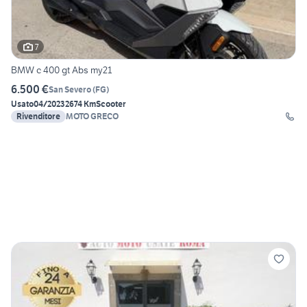
7
BMW c 400 gt Abs my21
6.500 €
San Severo
(
FG
)
Usato
04/2023
2674 Km
Scooter
Rivenditore
MOTO GRECO