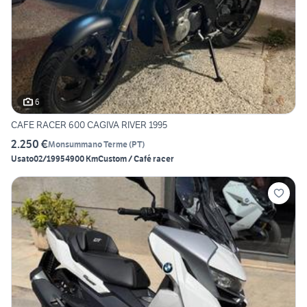
6
CAFE RACER 600 CAGIVA RIVER 1995
2.250 €
Monsummano Terme
(
PT
)
Usato
02/1995
4900 Km
Custom / Café racer