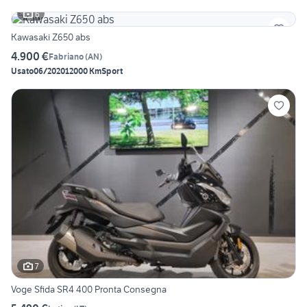
6
Kawasaki Z650 abs
4.900 €
Fabriano
(
AN
)
Usato
06/2020
12000 Km
Sport
7
Voge Sfida SR4 400 Pronta Consegna