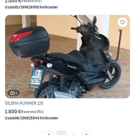
2.000 €
Pesaro
(
PU
)
Usato
01/1996
26000 Km
Scooter
6
GILERA RUNNER 125
1.600 €
Ravenna
(
RA
)
Usato
06/2008
25844 Km
Scooter