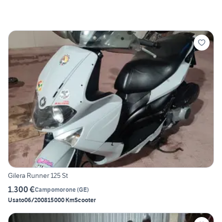
Gilera Runner 125 St
1.300 €
Campomorone
(
GE
)
Usato
06/2008
15000 Km
Scooter