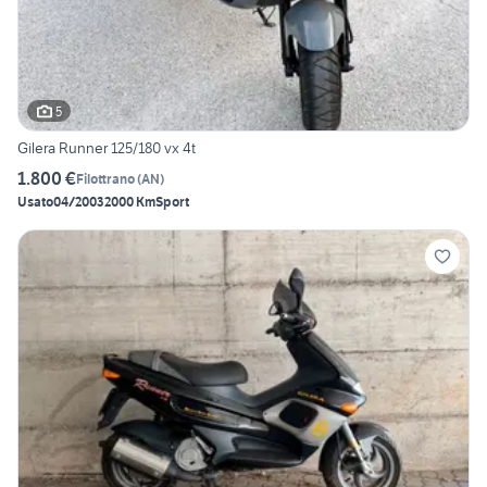
5
Gilera Runner 125/180 vx 4t
1.800 €
Filottrano
(
AN
)
Usato
04/2003
2000 Km
Sport