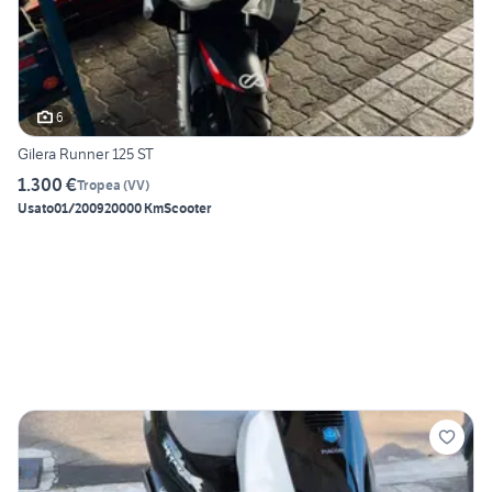
6
Gilera Runner 125 ST
1.300 €
Tropea
(
VV
)
Usato
01/2009
20000 Km
Scooter