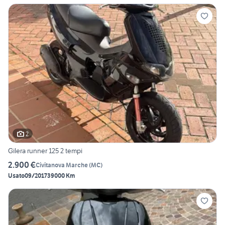
2
Gilera runner 125 2 tempi
2.900 €
Civitanova Marche
(
MC
)
Usato
09/2017
39000 Km