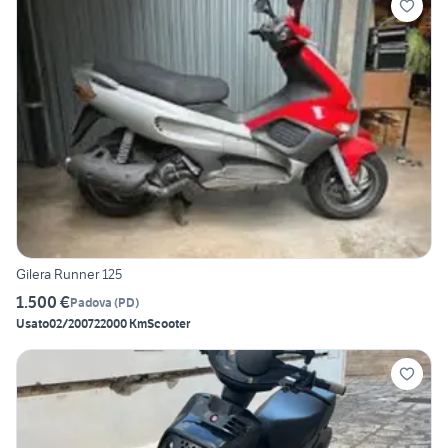
Gilera Runner 125
1.500 €
Padova
(
PD
)
Usato
02/2007
22000 Km
Scooter