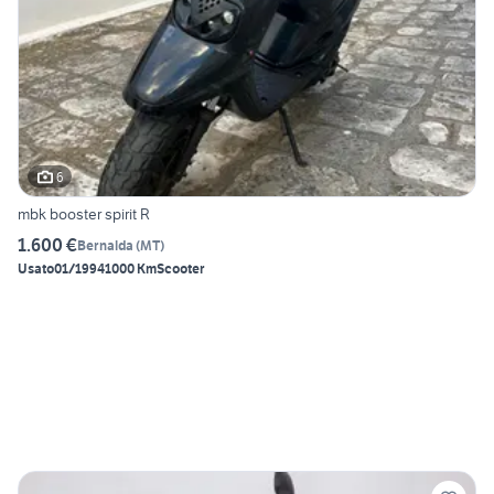
6
mbk booster spirit R
1.600 €
Bernalda
(
MT
)
Usato
01/1994
1000 Km
Scooter