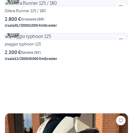
6
Gilera Runner 125 / 180
2.800 €
Grosseto
(
GR
)
Usato
01/2000
11000 Km
Scooter
5
piaggio typhoon 125
2.300 €
Savona
(
SV
)
Usato
12/2000
45000 Km
Scooter