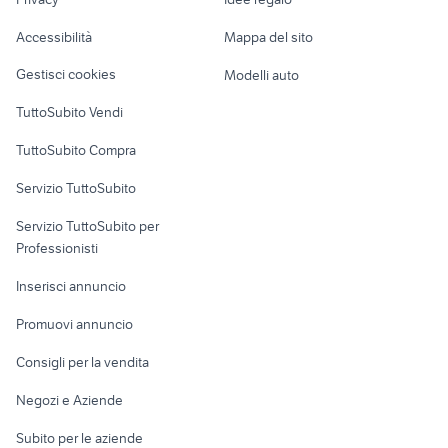
Garage e box
Bologna provincia
Caravan e Camper
Accessibilità
Mappa del sito
nissan silvia
auto usate lecco
Loft, mansarde e
Veicoli commerciali
altro
Gestisci cookies
Modelli auto
Case vacanza
TuttoSubito Vendi
Uffici e Locali
TuttoSubito Compra
commerciali
Servizio TuttoSubito
elettronica
per la casa e la
sports e hobby
Servizio TuttoSubito per
persona
Informatica
Animali
Professionisti
Arredamento e
Console e
Accessori per
Casalinghi
Inserisci annuncio
Videogiochi
animali
Elettrodomestici
Promuovi annuncio
Audio/Video
Musica e Film
Giardino e Fai da te
Consigli per la vendita
Fotografia
Libri e Riviste
Abbigliamento e
Negozi e Aziende
Telefonia
Strumenti Musicali
Accessori
Subito per le aziende