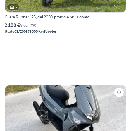
6
Gilera Runner 125, del 2009, pronto e revisionato
2.100 €
Vidor
(
TV
)
Usato
01/2009
79000 Km
Scooter