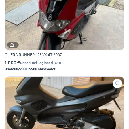
5
GILERA RUNNER 125 VX 4T 2007
1.000 €
Ronchi dei Legionari
(
GO
)
Usato
08/2007
25500 Km
Scooter