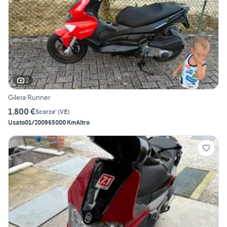
2
Gilera Runner
1.800 €
Scorze'
(
VE
)
Usato
01/2009
65000 Km
Altro