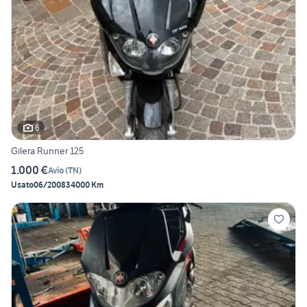
6
Gilera Runner 125
1.000 €
Avio
(
TN
)
Usato
06/2008
34000 Km