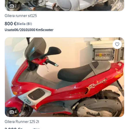
2
Gilera runner st125
800 €
Biella
(
BI
)
Usato
06/2010
1000 Km
Scooter
4
Gilera Runner 125 2t