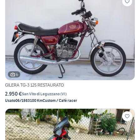
6
GILERA TG-3 125 RESTAURATO
2.950 €
San Vito di Leguzzano
(
VI
)
Usato
06/1983
100 Km
Custom / Café racer