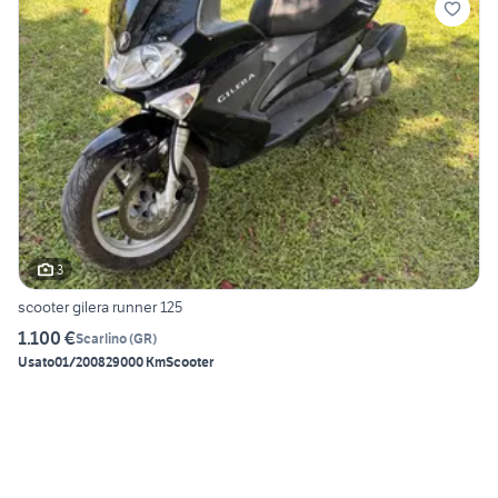
3
scooter gilera runner 125
1.100 €
Scarlino
(
GR
)
Usato
01/2008
29000 Km
Scooter