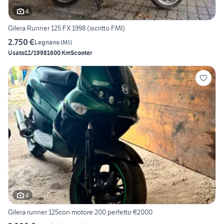
4
Gilera Runner 125 FX 1998 (iscritto FMI)
2.750 €
Legnano
(
MI
)
Usato
12/1998
1600 Km
Scooter
4
Gilera runner 125con motore 200 perfetto €2000