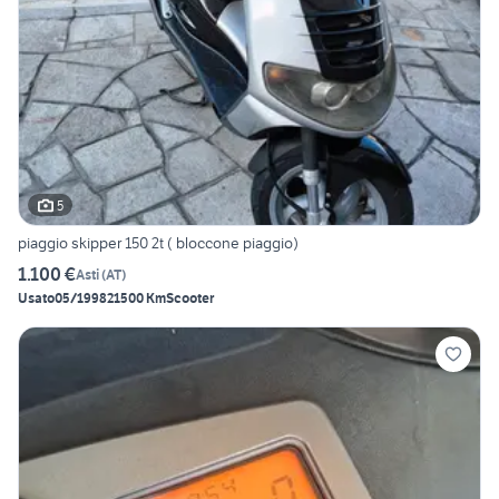
5
piaggio skipper 150 2t ( bloccone piaggio)
1.100 €
Asti
(
AT
)
Usato
05/1998
21500 Km
Scooter