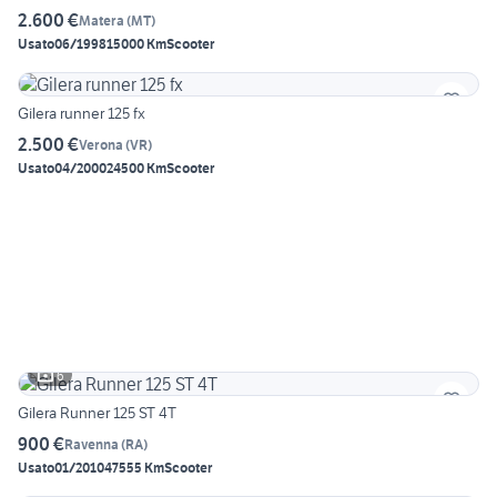
2.600 €
Matera
(
MT
)
Usato
06/1998
15000 Km
Scooter
Gilera runner 125 fx
2.500 €
Verona
(
VR
)
Usato
04/2000
24500 Km
Scooter
6
Gilera Runner 125 ST 4T
900 €
Ravenna
(
RA
)
Usato
01/2010
47555 Km
Scooter