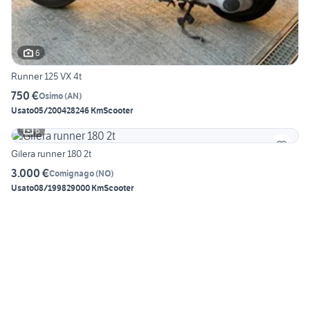
6
Runner 125 VX 4t
750 €
Osimo
(
AN
)
Usato
05/2004
28246 Km
Scooter
6
Gilera runner 180 2t
3.000 €
Comignago
(
NO
)
Usato
08/1998
29000 Km
Scooter