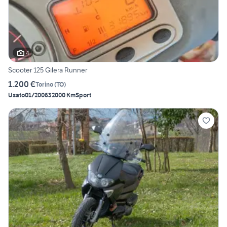
4
Scooter 125 Gilera Runner
1.200 €
Torino
(
TO
)
Usato
01/2006
32000 Km
Sport