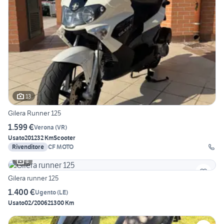
13
Gilera Runner 125
1.599 €
Verona
(
VR
)
Usato
2012
32 Km
Scooter
Rivenditore
CF MOTO
4
Gilera runner 125
1.400 €
Ugento
(
LE
)
Usato
02/2006
21300 Km