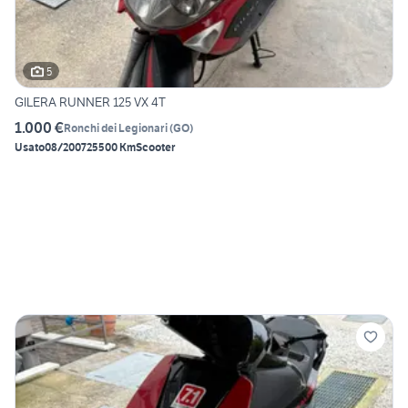
5
GILERA RUNNER 125 VX 4T
1.000 €
Ronchi dei Legionari
(
GO
)
Usato
08/2007
25500 Km
Scooter