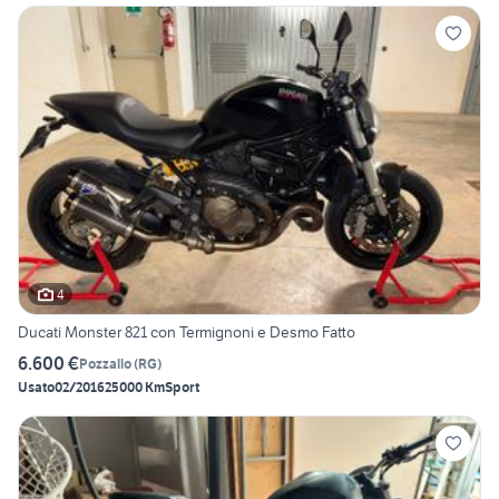
4
Ducati Monster 821 con Termignoni e Desmo Fatto
6.600 €
Pozzallo
(
RG
)
Usato
02/2016
25000 Km
Sport