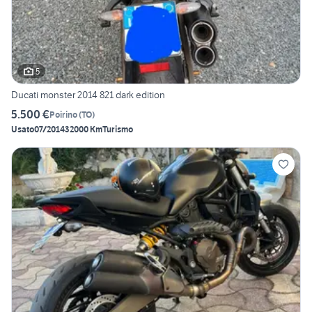
5
Ducati monster 2014 821 dark edition
5.500 €
Poirino
(
TO
)
Usato
07/2014
32000 Km
Turismo