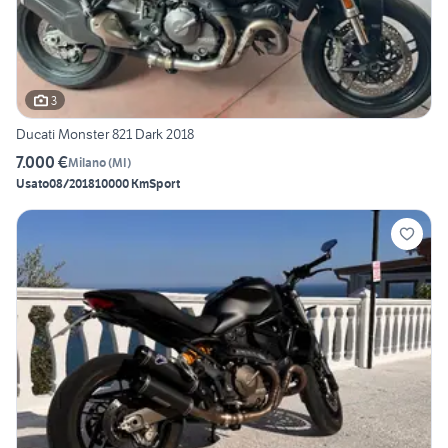
3
Ducati Monster 821 Dark 2018
7.000 €
Milano
(
MI
)
Usato
08/2018
10000 Km
Sport