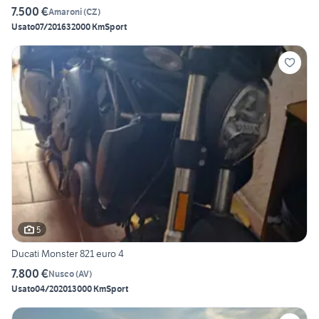
7.500 €
Amaroni
(
CZ
)
Usato
07/2016
32000 Km
Sport
5
Ducati Monster 821 euro 4
7.800 €
Nusco
(
AV
)
Usato
04/2020
13000 Km
Sport