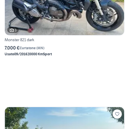
3
Monster 821 dark
7.000 €
Curtatone
(
MN
)
Usato
09/2016
20000 Km
Sport