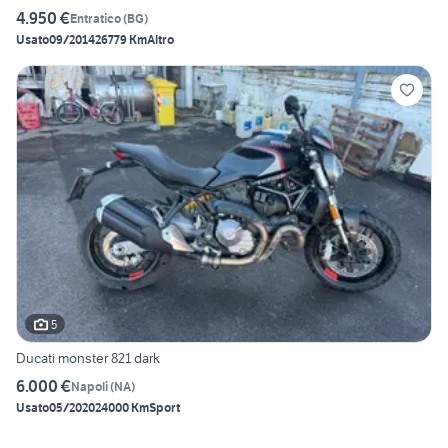
4.950 €
Entratico
(
BG
)
Usato
09/2014
26779 Km
Altro
5
Ducati monster 821 dark
6.000 €
Napoli
(
NA
)
Usato
05/2020
24000 Km
Sport