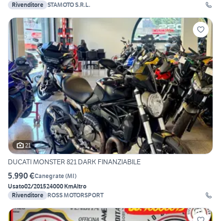
Rivenditore
STAMOTO S.R.L.
21
DUCATI MONSTER 821 DARK FINANZIABILE
5.990 €
Canegrate
(
MI
)
Usato
02/2015
24000 Km
Altro
Rivenditore
ROSS MOTORSPORT