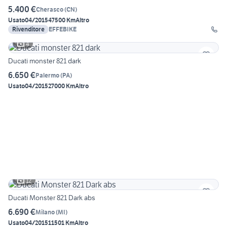
5.400 €
Cherasco
(
CN
)
Usato
04/2015
47500 Km
Altro
Rivenditore
EFFEBIKE
4
Ducati monster 821 dark
6.650 €
Palermo
(
PA
)
Usato
04/2015
27000 Km
Altro
12
Ducati Monster 821 Dark abs
6.690 €
Milano
(
MI
)
Usato
04/2015
11501 Km
Altro