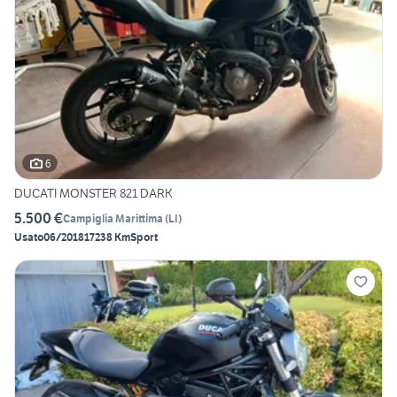
6
DUCATI MONSTER 821 DARK
5.500 €
Campiglia Marittima
(
LI
)
Usato
06/2018
17238 Km
Sport