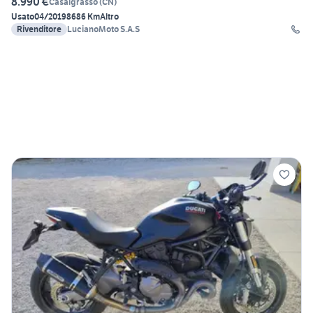
8.990 €
Casalgrasso
(
CN
)
Usato
04/2019
8686 Km
Altro
Rivenditore
LucianoMoto S.A.S