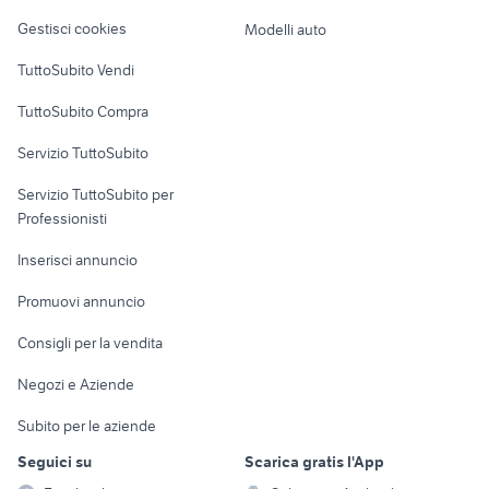
Veicoli commerciali
altro
Gestisci cookies
Modelli auto
Case vacanza
TuttoSubito Vendi
Uffici e Locali
TuttoSubito Compra
commerciali
Servizio TuttoSubito
elettronica
per la casa e la
sports e hobby
Servizio TuttoSubito per
persona
Informatica
Animali
Professionisti
Arredamento e
Console e
Accessori per
Casalinghi
Inserisci annuncio
Videogiochi
animali
Elettrodomestici
Promuovi annuncio
Audio/Video
Musica e Film
Giardino e Fai da te
Consigli per la vendita
Fotografia
Libri e Riviste
Abbigliamento e
Negozi e Aziende
Telefonia
Strumenti Musicali
Accessori
Subito per le aziende
Sports
Tutto per i bambini
Seguici su
Scarica gratis l'App
Biciclette