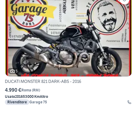
5
DUCATI MONSTER 821 DARK-ABS - 2016
4.990 €
Roma
(
RM
)
Usato
2016
53000 Km
Altro
Rivenditore
Garage 75