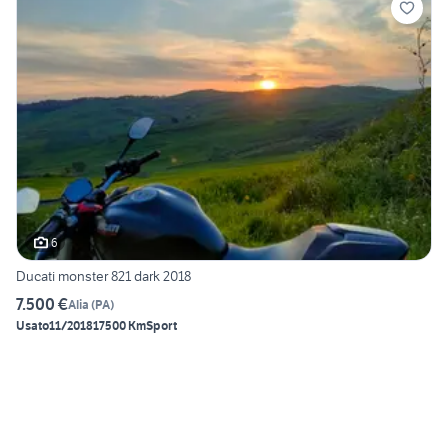
6
Ducati monster 821 dark 2018
7.500 €
Alia
(
PA
)
Usato
11/2018
17500 Km
Sport