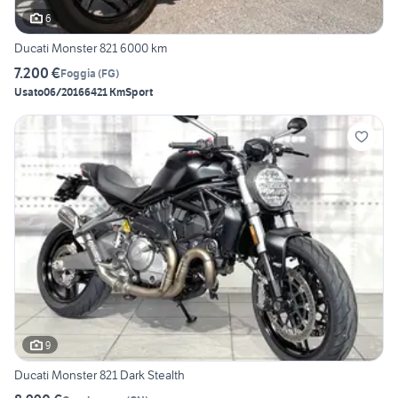
6
Ducati Monster 821 6000 km
7.200 €
Foggia
(
FG
)
Usato
06/2016
6421 Km
Sport
9
Ducati Monster 821 Dark Stealth