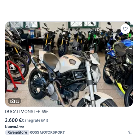
11
DUCATI MONSTER 696
2.600 €
Canegrate
(
MI
)
Nuovo
Altro
Rivenditore
ROSS MOTORSPORT