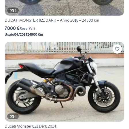
6
DUCATI MONSTER 821 DARK – Anno 2018 – 24500 km
7.000 €
Rosa'
(
VI
)
Usato
04/2018
24500 Km
4
Ducati Monster 821 Dark 2014