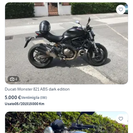
4
Ducati Monster 821 ABS dark edition
5.000 €
Ventimiglia
(
IM
)
Usato
05/2015
15000 Km