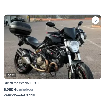
12
Ducati Monster 821 - 2016
6.950 €
Cagliari
(
CA
)
Usato
04/2016
29357 Km