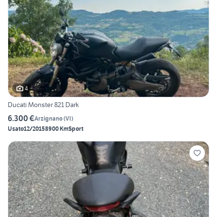
4
Ducati Monster 821 Dark
6.300 €
Arzignano
(
VI
)
Usato
12/2015
8900 Km
Sport