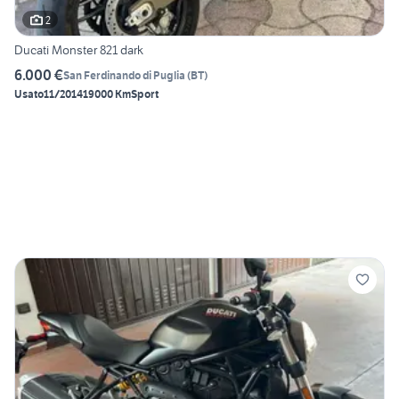
2
Ducati Monster 821 dark
6.000 €
San Ferdinando di Puglia
(
BT
)
Usato
11/2014
19000 Km
Sport