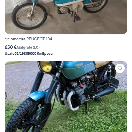
ciclomotore PEUGEOT 104
650 €
Malgrate
(
LC
)
Usato
02/1980
5000 Km
Epoca