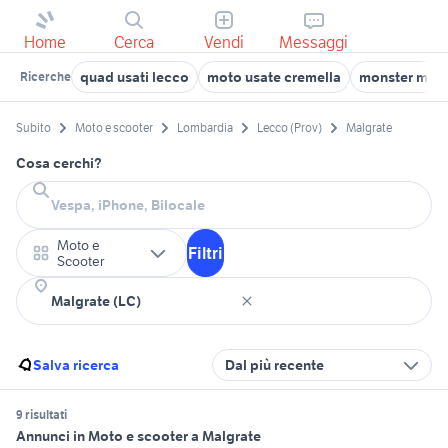
Home
Cerca
Vendi
Messaggi
quad usati lecco
moto usate cremella
monster moto
Ricerche
Subito
Moto e scooter
Lombardia
Lecco (Prov)
Malgrate
Cosa cerchi?
Moto e
Filtri
Scooter
Salva ricerca
Dal più recente
9 risultati
Annunci in Moto e scooter a Malgrate