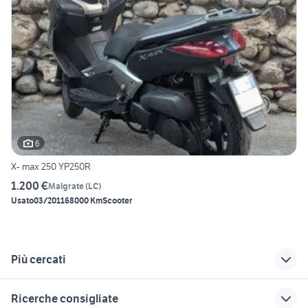
6
X- max 250 YP250R
1.200 €
Malgrate
(
LC
)
Usato
03/2011
68000 Km
Scooter
Più cercati
Correlati
Richerche simili
Suggerimenti
Ricerche consigliate