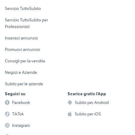
Servizio TuttoSubito
elettronica
per la casa e la
sports e hobby
Servizio TuttoSubito per
persona
Informatica
Animali
Professionisti
Arredamento e
Console e
Accessori per
Casalinghi
Inserisci annuncio
Videogiochi
animali
Elettrodomestici
Promuovi annuncio
Audio/Video
Musica e Film
Giardino e Fai da te
Consigli per la vendita
Fotografia
Libri e Riviste
Abbigliamento e
Negozi e Aziende
Telefonia
Strumenti Musicali
Accessori
Subito per le aziende
Sports
Tutto per i bambini
Seguici su
Scarica gratis l'App
Biciclette
Facebook
Subito per Android
Collezionismo
TikTok
Subito per iOS
Instagram