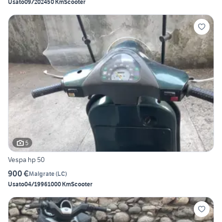
Usato
09/2024
50 Km
Scooter
5
Vespa hp 50
900 €
Malgrate
(
LC
)
Usato
04/1996
1000 Km
Scooter