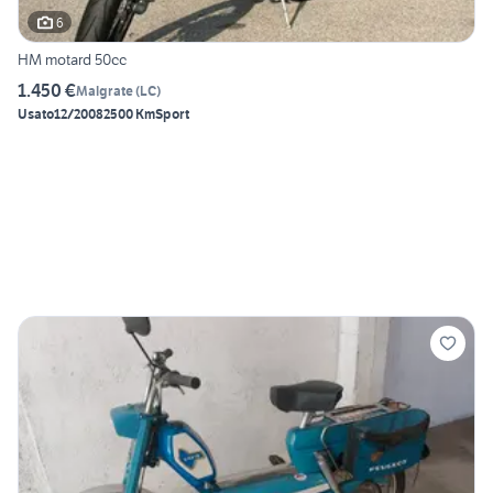
6
HM motard 50cc
1.450 €
Malgrate
(
LC
)
Usato
12/2008
2500 Km
Sport