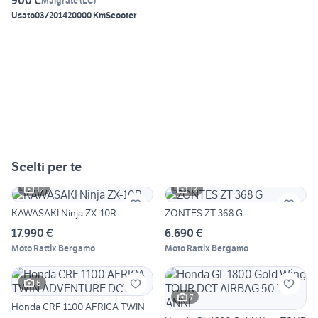
900 €
Malgrate
(
LC
)
Usato
03/2014
20000 Km
Scooter
Scelti per te
12
13
KAWASAKI Ninja ZX-10R
ZONTES ZT 368 G
17.990 €
6.690 €
Moto Rattix Bergamo
Moto Rattix Bergamo
6
7
Honda CRF 1100 AFRICA TWIN