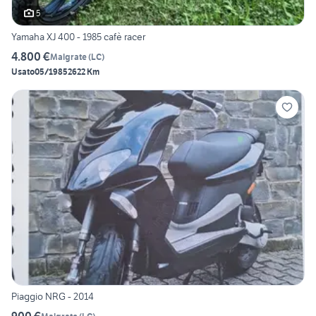
5
Yamaha XJ 400 - 1985 cafè racer
4.800 €
Malgrate
(
LC
)
Usato
05/1985
2622 Km
Piaggio NRG - 2014