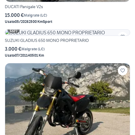
DUCATI Panigale V2s
15.000 €
Malgrate
(
LC
)
Usato
05/2026
2500 Km
Sport
6
SUZUKI GLADIUS 650 MONO PROPRIETARIO
3.000 €
Malgrate
(
LC
)
Usato
07/2011
40501 Km