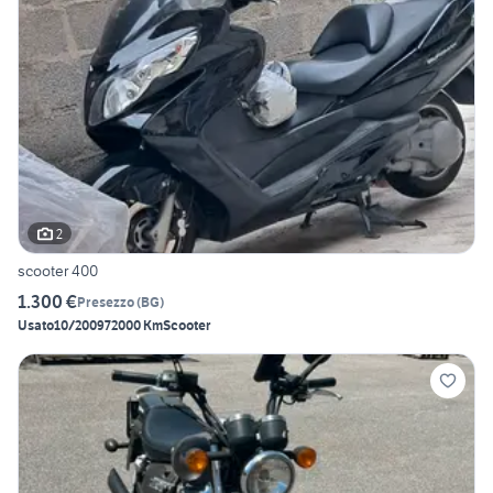
2
scooter 400
1.300 €
Presezzo
(
BG
)
Usato
10/2009
72000 Km
Scooter