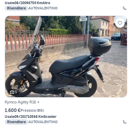
Usato
08/2009
6750 Km
Altro
Rivenditore
AUTOVALENTINO
5
Kymco Agility R16 +
1.600 €
Presezzo
(
BG
)
Usato
09/2017
10568 Km
Scooter
Rivenditore
AUTOVALENTINO