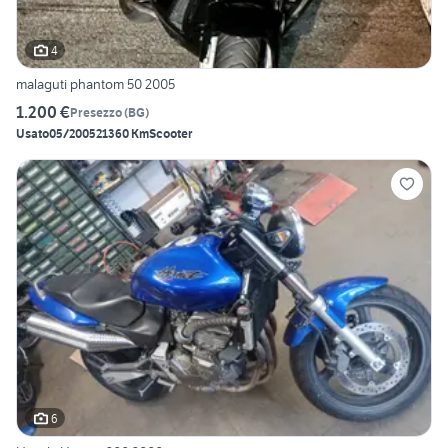
4
malaguti phantom 50 2005
1.200 €
Presezzo
(
BG
)
Usato
05/2005
21360 Km
Scooter
6