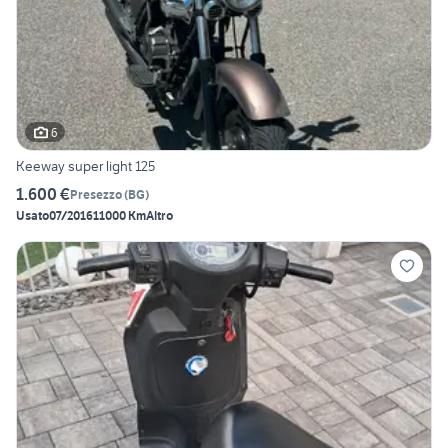
6
Keeway super light 125
1.600 €
Presezzo
(
BG
)
Usato
07/2016
11000 Km
Altro