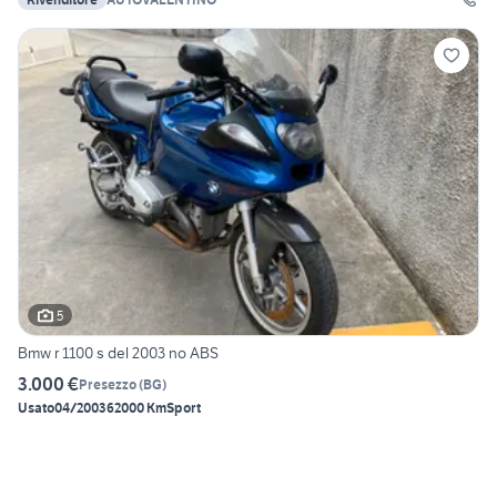
5
Bmw r 1100 s del 2003 no ABS
3.000 €
Presezzo
(
BG
)
Usato
04/2003
62000 Km
Sport