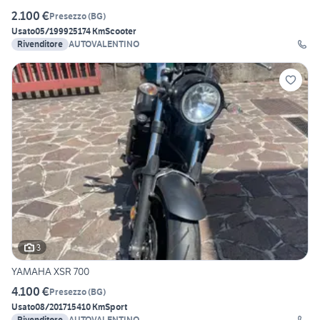
2.100 €
Presezzo
(
BG
)
Usato
05/1999
25174 Km
Scooter
Rivenditore
AUTOVALENTINO
3
YAMAHA XSR 700
4.100 €
Presezzo
(
BG
)
Usato
08/2017
15410 Km
Sport
Rivenditore
AUTOVALENTINO