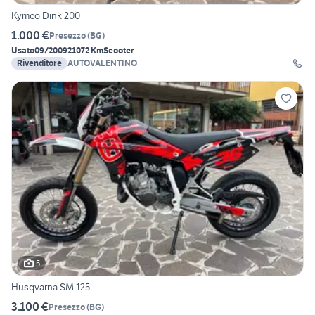
Kymco Dink 200
1.000 €
Presezzo
(
BG
)
Usato
09/2009
21072 Km
Scooter
Rivenditore
AUTOVALENTINO
5
Husqvarna SM 125
3.100 €
Presezzo
(
BG
)