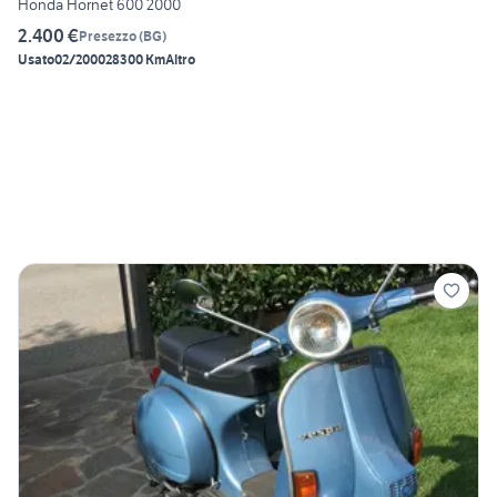
Honda Hornet 600 2000
2.400 €
Presezzo
(
BG
)
Usato
02/2000
28300 Km
Altro