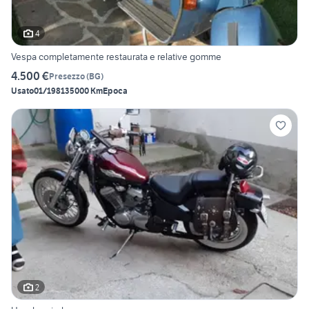
4
Vespa completamente restaurata e relative gomme
4.500 €
Presezzo
(
BG
)
Usato
01/1981
35000 Km
Epoca
2