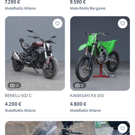
7.290 €
9.590 €
MotoRattix Milano
Moto Rattix Bergamo
13
12
BENELLI 502 C
KAWASAKI KX 450
4.200 €
4.800 €
MotoRattix Milano
MotoRattix Milano