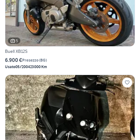
5
Buell XB12S
6.900 €
Presezzo
(
BG
)
Usato
05/2004
23000 Km