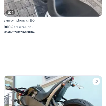
3
sym symphony sr 150
900 €
Presezzo
(
BG
)
Usato
07/2012
26000 Km