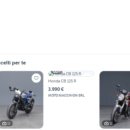
celti per te
4
Honda CB 125 R
3.990 €
MOTO MACCHION SRL
12
12