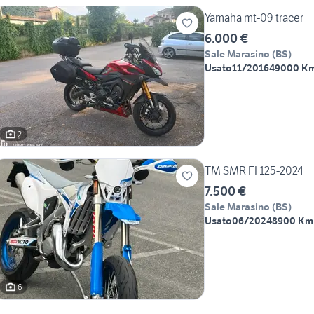
Yamaha mt-09 tracer
6.000 €
Sale Marasino
(
BS
)
Usato
11/2016
49000 K
2
TM SMR FI 125-2024
7.500 €
Sale Marasino
(
BS
)
Usato
06/2024
8900 Km
6