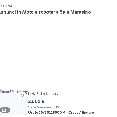
 risultati
nnunci in Moto e scooter a Sale Marasino
beta 50 rr factory
2.500 €
Sale Marasino
(
BS
)
6
Usato
05/2011
8000 Km
Cross / Enduro