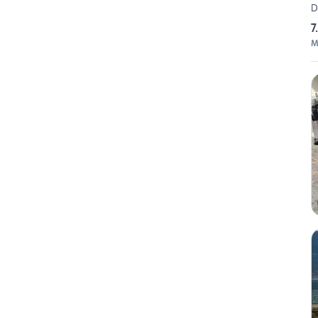
D
7
M