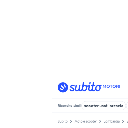
scooter usati brescia
Ricerche
simili
Subito
Moto e scooter
Lombardia