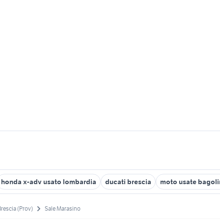
honda x-adv usato lombardia
ducati brescia
moto usate bagol
Brescia (Prov)
Sale Marasino