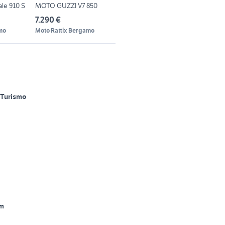
le 910 S
MOTO GUZZI V7 850
7.290 €
mo
Moto Rattix Bergamo
Turismo
m