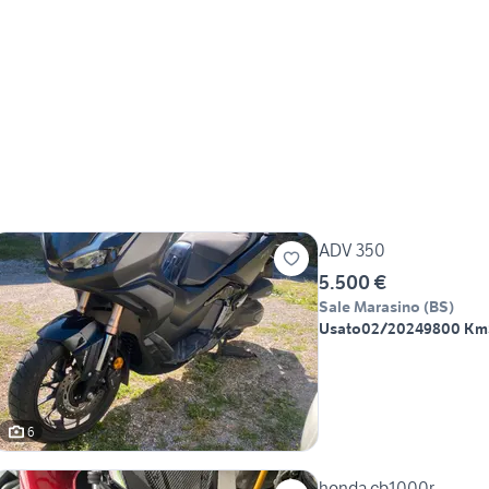
ADV 350
5.500 €
Sale Marasino
(
BS
)
Usato
02/2024
9800 Km
6
honda cb1000r