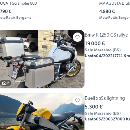
UCATI Scrambler 800
MV AGUSTA Bruta
.790 €
4.890 €
oto Rattix Bergamo
Moto Rattix Berga
Bmw R 1250 GS rallye
19.000 €
Sale Marasino
(
BS
)
Usato
04/2022
17711 Km
6
Buell xb9s lightning
5.300 €
Sale Marasino
(
BS
)
Usato
05/2003
27000 K