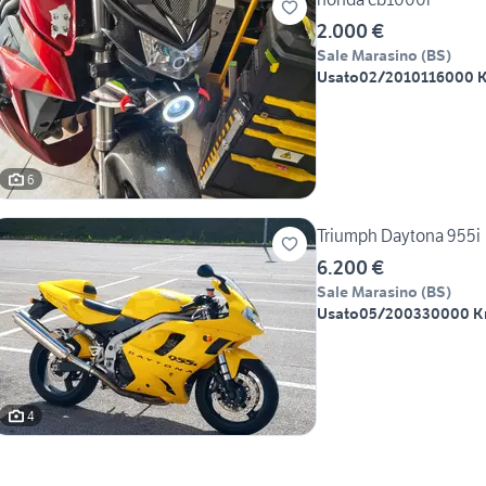
2.000 €
Sale Marasino
(
BS
)
Usato
02/2010
116000 
6
Triumph Daytona 955i
6.200 €
Sale Marasino
(
BS
)
Usato
05/2003
30000 
4