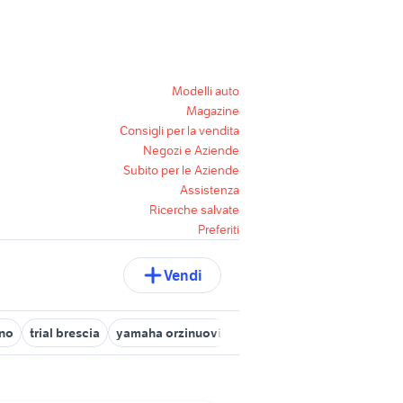
Modelli auto
Magazine
Consigli per la vendita
Negozi e Aziende
Subito per le Aziende
Assistenza
Ricerche salvate
Preferiti
Vendi
ino
trial brescia
yamaha orzinuovi
moto usate pontoglio
bur