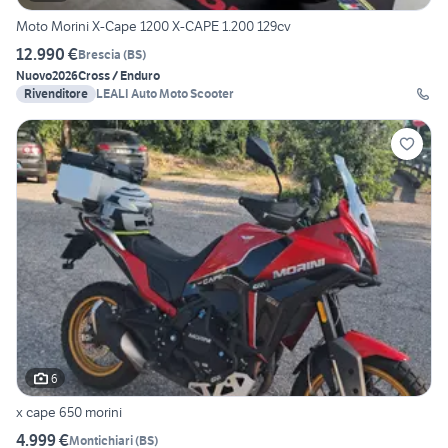
Moto Morini X-Cape 1200 X-CAPE 1.200 129cv
12.990 €
Brescia
(
BS
)
Nuovo
2026
Cross / Enduro
Rivenditore
LEALI Auto Moto Scooter
6
x cape 650 morini
4.999 €
Montichiari
(
BS
)