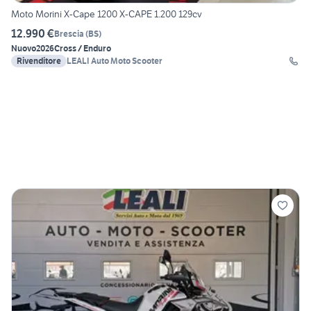
Moto Morini X-Cape 1200 X-CAPE 1.200 129cv
12.990 €
Brescia
(
BS
)
Nuovo
2026
Cross / Enduro
Rivenditore
LEALI Auto Moto Scooter