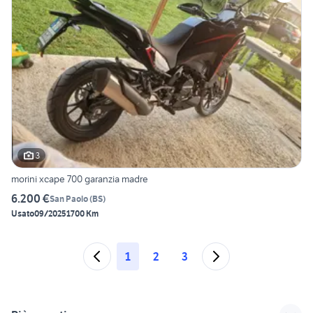
3
morini xcape 700 garanzia madre
6.200 €
San Paolo
(
BS
)
Usato
09/2025
1700 Km
1
2
3