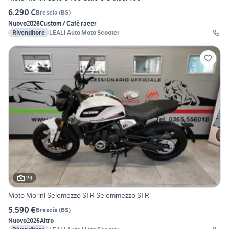
6.290 €
Brescia
(
BS
)
Nuovo
2026
Custom / Café racer
Rivenditore
LEALI Auto Moto Scooter
24
Moto Morini Seiemezzo STR Seiemmezzo STR
5.590 €
Brescia
(
BS
)
Nuovo
2026
Altro