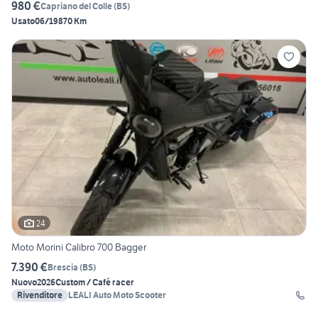
980 €
Capriano del Colle
(
BS
)
Usato
06/1987
0 Km
24
Moto Morini Calibro 700 Bagger
7.390 €
Brescia
(
BS
)
Nuovo
2026
Custom / Café racer
Rivenditore
LEALI Auto Moto Scooter