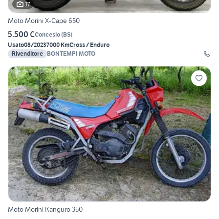
17
Moto Morini X-Cape 650
5.500 €
Concesio
(
BS
)
Usato
08/2023
7000 Km
Cross / Enduro
Rivenditore
BONTEMPI MOTO
Moto Morini Kanguro 350