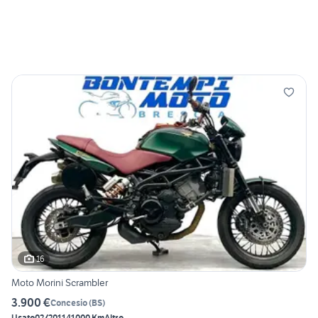
16
Moto Morini Scrambler
3.900 €
Concesio
(
BS
)
Usato
02/2011
41000 Km
Altro