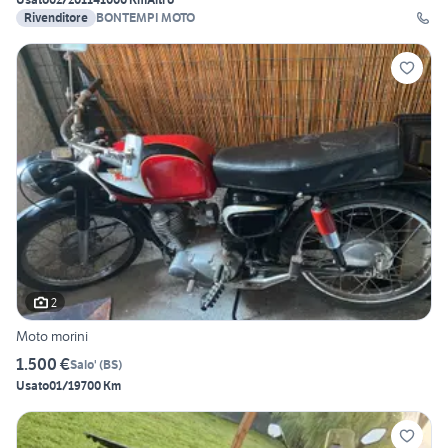
Rivenditore
BONTEMPI MOTO
2
Moto morini
1.500 €
Salo'
(
BS
)
Usato
01/1970
0 Km