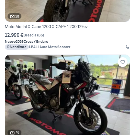
29
Moto Morini X-Cape 1200 X-CAPE 1.200 129cv
12.990 €
Brescia
(
BS
)
Nuovo
2026
Cross / Enduro
Rivenditore
LEALI Auto Moto Scooter
29