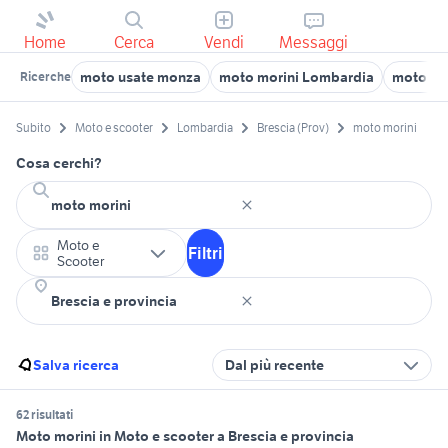
Home
Cerca
Vendi
Messaggi
moto usate monza
moto morini Lombardia
moto mor
Ricerche
Subito
Moto e scooter
Lombardia
Brescia (Prov)
moto morini
Cosa cerchi?
Moto e
Filtri
Scooter
Salva ricerca
Dal più recente
62 risultati
Moto morini in Moto e scooter a Brescia e provincia