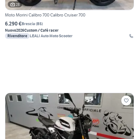
28
Moto Morini Calibro 700 Calibro Cruiser 700
6.290 €
Brescia
(
BS
)
Nuovo
2026
Custom / Café racer
Rivenditore
LEALI Auto Moto Scooter