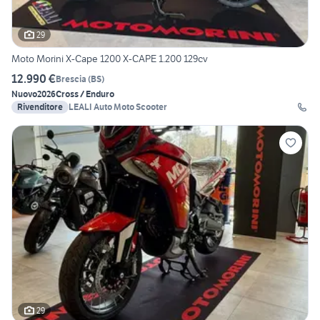
29
Moto Morini X-Cape 1200 X-CAPE 1.200 129cv
12.990 €
Brescia
(
BS
)
Nuovo
2026
Cross / Enduro
Rivenditore
LEALI Auto Moto Scooter
29