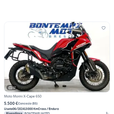
17
Moto Morini X-Cape 650
5.500 €
Concesio
(
BS
)
Usato
06/2024
13000 Km
Cross / Enduro
Rivenditore
BONTEMPI MOTO