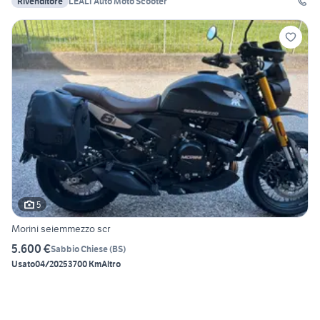
Rivenditore
LEALI Auto Moto Scooter
5
Morini seiemmezzo scr
5.600 €
Sabbio Chiese
(
BS
)
Usato
04/2025
3700 Km
Altro