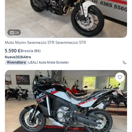
24
Moto Morini Seiemezzo STR Seiemmezzo STR
5.590 €
Brescia
(
BS
)
Nuovo
2026
Altro
Rivenditore
LEALI Auto Moto Scooter