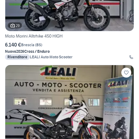
29
Moto Morini Alltrhike 450 HIGH
6.140 €
Brescia
(
BS
)
Nuovo
2026
Cross / Enduro
Rivenditore
LEALI Auto Moto Scooter