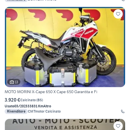
13
MOTO MORINI X-Cape 650 X Cape 650 Garantita e Fi
3.920 €
Calcinato
(
BS
)
Usato
03/2023
33831 Km
Altro
Rivenditore
CMTmotor Calcinato