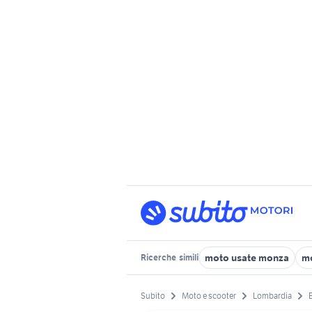
moto usate monza
m
Ricerche
simili
Subito
Moto e scooter
Lombardia