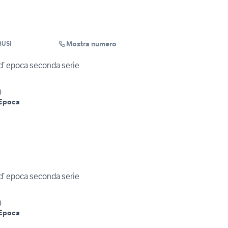
Mostra numero
BUSI
Moto trial FANTIC 303 d’ epoca seconda serie
)
Epoca
Moto trial FANTIC 303 d’ epoca seconda serie
)
Epoca