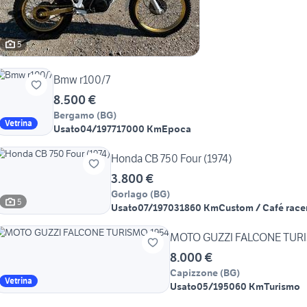
5
Bmw r100/7
8.500 €
Bergamo
(
BG
)
Vetrina
Usato
04/1977
17000 Km
Epoca
Honda CB 750 Four (1974)
3.800 €
Gorlago
(
BG
)
5
Usato
07/1970
31860 Km
Custom / Café race
8.000 €
Capizzone
(
BG
)
Vetrina
Usato
05/1950
60 Km
Turismo