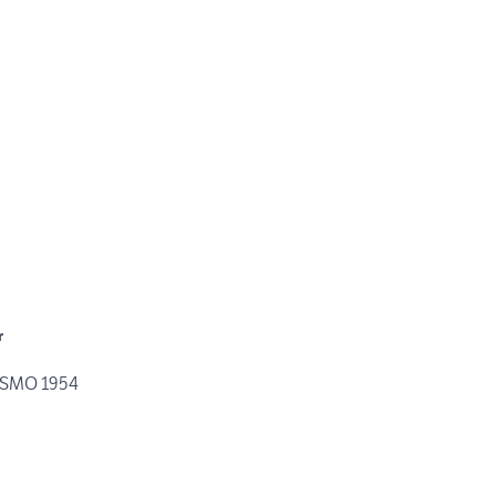
r
MOTO GUZZI FALCONE TURISMO 1954