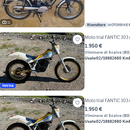
11
Rivenditore
MOTORBIKE 
1.950 €
Vilminore di Scalve
(
BG
Usato
02/1988
2680 Km
Vetrina
1.950 €
Vilminore di Scalve
(
BG
Usato
02/1988
2680 Km