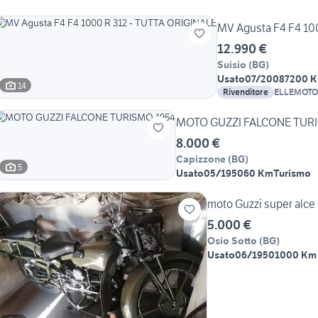
MV Agusta F4 F4 10
12.990 €
Suisio
(
BG
)
Usato
07/2008
7200 
14
Rivenditore
ELLEMOTO
8.000 €
Capizzone
(
BG
)
5
Usato
05/1950
60 Km
Turismo
moto Guzzi super alce
5.000 €
Osio Sotto
(
BG
)
Usato
06/1950
1000 Km