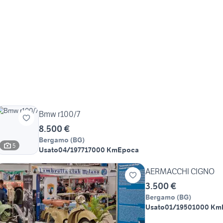
Bmw r100/7
8.500 €
Bergamo
(
BG
)
5
Usato
04/1977
17000 Km
Epoca
AERMACCHI CIGNO
3.500 €
Bergamo
(
BG
)
Usato
01/1950
1000 Km