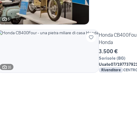
5
Honda CB400Four -
Honda
3.500 €
Sorisole
(
BG
)
Usato
07/1977
3792
16
Rivenditore
CENTRO