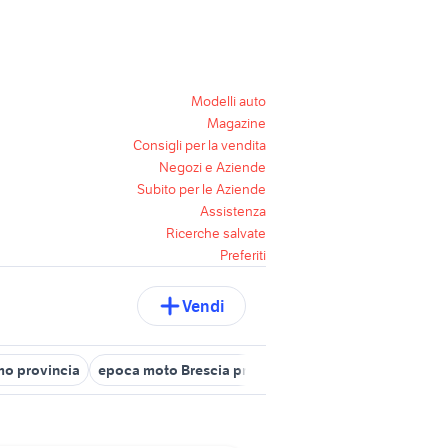
Modelli auto
Magazine
Consigli per la vendita
Negozi e Aziende
Subito per le Aziende
Assistenza
Ricerche salvate
Preferiti
Vendi
o provincia
epoca moto Brescia provincia
moto epoca brescia 