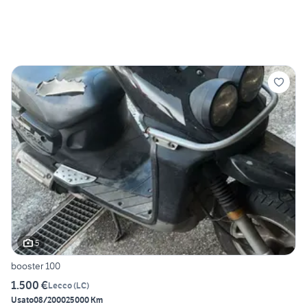
5
booster 100
1.500 €
Lecco
(
LC
)
Usato
08/2000
25000 Km