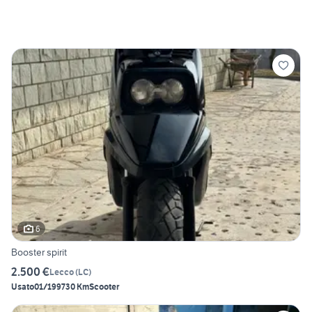
6
Booster spirit
2.500 €
Lecco
(
LC
)
Usato
01/1997
30 Km
Scooter