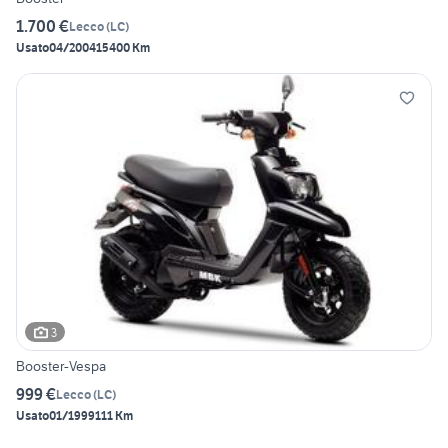
1.700 €
Lecco
(
LC
)
Usato
04/2004
15400 Km
3
Booster-Vespa
999 €
Lecco
(
LC
)
Usato
01/1999
111 Km