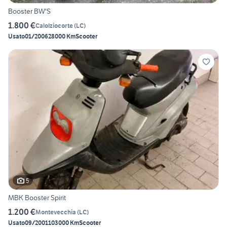
Booster BW'S
1.800 €
Calolziocorte
(
LC
)
Usato
01/2006
28000 Km
Scooter
5
MBK Booster Spirit
1.200 €
Montevecchia
(
LC
)
Usato
09/2001
103000 Km
Scooter