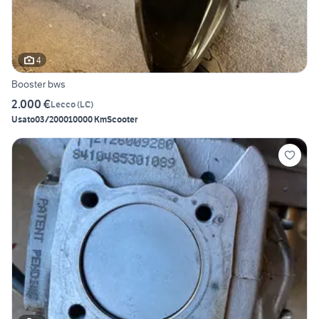
4
Booster bws
2.000 €
Lecco
(
LC
)
Usato
03/2000
10000 Km
Scooter