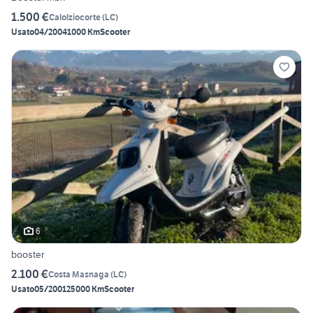
1.500 €
Calolziocorte
(
LC
)
Usato
04/2004
1000 Km
Scooter
6
booster
2.100 €
Costa Masnaga
(
LC
)
Usato
05/2001
25000 Km
Scooter