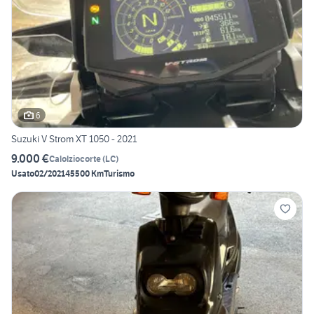
6
Suzuki V Strom XT 1050 - 2021
9.000 €
Calolziocorte
(
LC
)
Usato
02/2021
45500 Km
Turismo