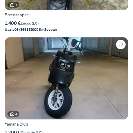
3
Booster spirit
1.400 €
Lecco
(
LC
)
Usato
09/1998
12000 Km
Scooter
4
Yamaha Bw's
1.200 €
Olginate
(
LC
)