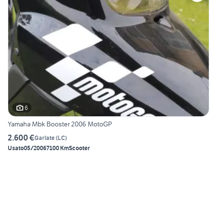
6
Yamaha Mbk Booster 2006 MotoGP
2.600 €
Garlate
(
LC
)
Usato
05/2006
7100 Km
Scooter