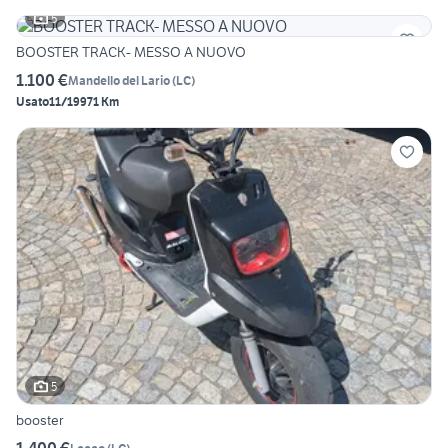
5
BOOSTER TRACK- MESSO A NUOVO
1.100 €
Mandello del Lario
(
LC
)
Usato
11/1997
1 Km
5
booster