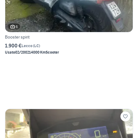
6
Booster spirit
1.900 €
Lecco
(
LC
)
Usato
02/2002
14000 Km
Scooter