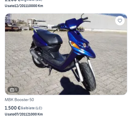
Usato
12/2011
10000 Km
5
MBK Booster 50
1.500 €
Galbiate
(
LC
)
Usato
07/2011
21000 Km