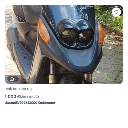
2
mbk booster ng
1.000 €
Merate
(
LC
)
Usato
05/1998
13000 Km
Scooter