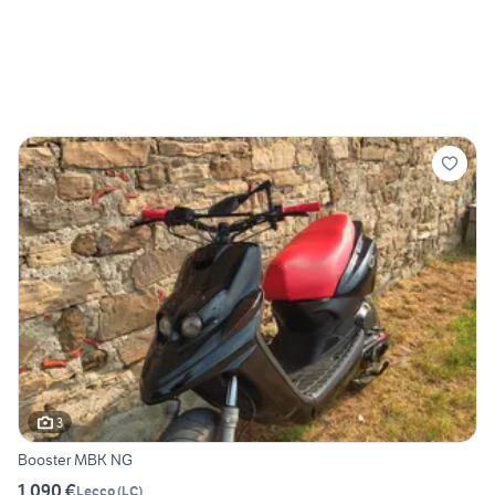
3
Booster MBK NG
1.090 €
Lecco
(
LC
)