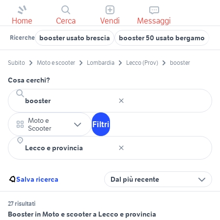
Home
Cerca
Vendi
Messaggi
booster usato brescia
booster 50 usato bergamo
b
Ricerche
Subito
Moto e scooter
Lombardia
Lecco (Prov)
booster
Cosa cerchi?
Moto e
Filtri
Scooter
Salva ricerca
Dal più recente
27 risultati
Booster in Moto e scooter a Lecco e provincia