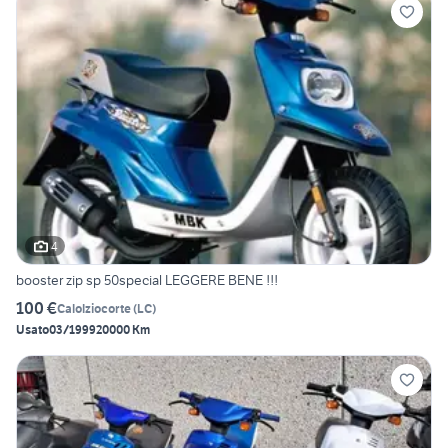
4
booster zip sp 50special LEGGERE BENE !!!
100 €
Calolziocorte
(
LC
)
Usato
03/1999
20000 Km