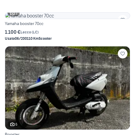
3
Yamaha booster 70cc
1.100 €
Lecco
(
LC
)
Usato
06/2001
10 Km
Scooter
6
Booster