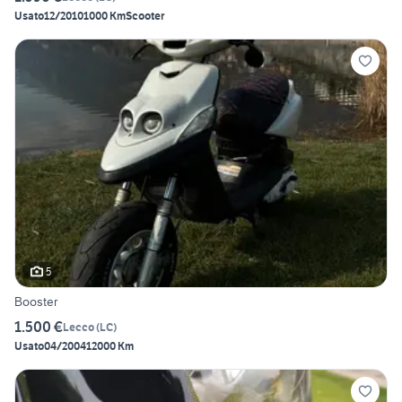
Usato
12/2010
1000 Km
Scooter
5
Booster
1.500 €
Lecco
(
LC
)
Usato
04/2004
12000 Km