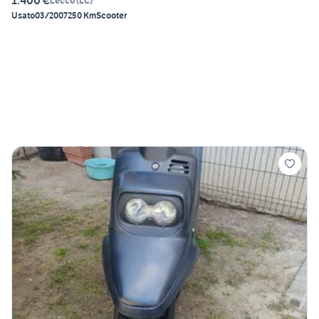
1.400 €
Lecco
(
LC
)
Usato
03/2007
250 Km
Scooter