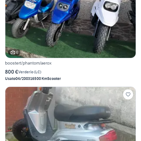
6
boostert/phantom/aerox
800 €
Verderio
(
LC
)
Usato
04/2003
16500 Km
Scooter