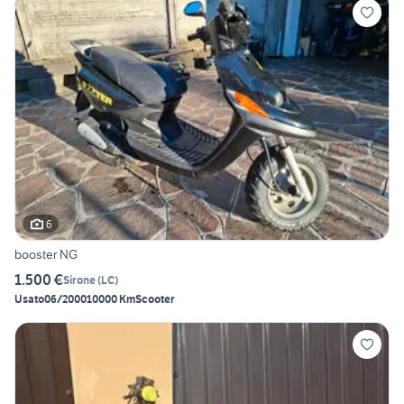
6
booster NG
1.500 €
Sirone
(
LC
)
Usato
06/2000
10000 Km
Scooter