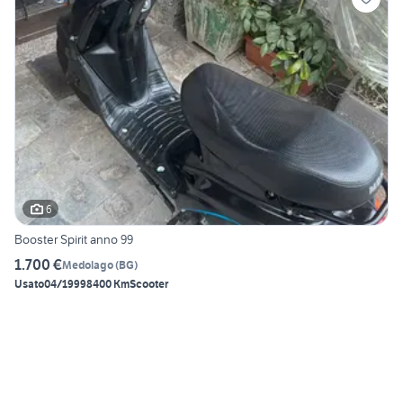
6
Booster Spirit anno 99
1.700 €
Medolago
(
BG
)
Usato
04/1999
8400 Km
Scooter