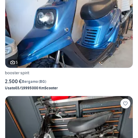
5
booster spirit
2.500 €
Bergamo
(
BG
)
Usato
03/1999
5000 Km
Scooter