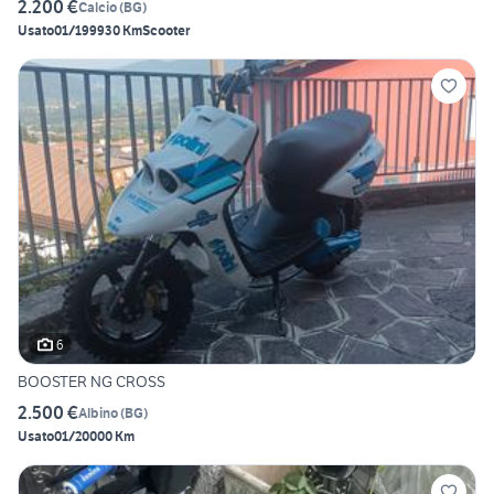
2.200 €
Calcio
(
BG
)
Usato
01/1999
30 Km
Scooter
6
BOOSTER NG CROSS
2.500 €
Albino
(
BG
)
Usato
01/2000
0 Km