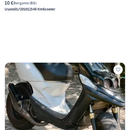
10 €
Bergamo
(
BG
)
Usato
01/2010
12345 Km
Scooter