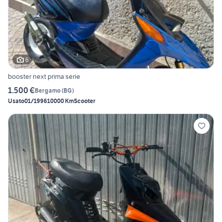
6
booster next prima serie
1.500 €
Bergamo
(
BG
)
Usato
01/1996
10000 Km
Scooter