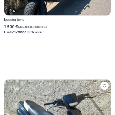
6
booster bw's
1.500 €
Calusco d'Adda
(
BG
)
Usato
01/2006
0 Km
Scooter