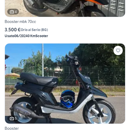
4
Booster mbk 70cc
3.500 €
Orio al Serio
(
BG
)
Usato
06/2024
0 Km
Scooter
5
Booster