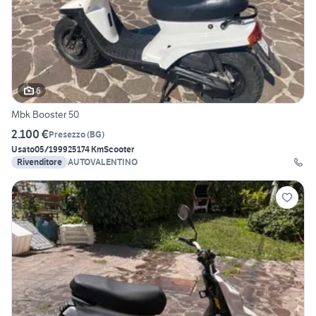
6
Mbk Booster 50
2.100 €
Presezzo
(
BG
)
Usato
05/1999
25174 Km
Scooter
Rivenditore
AUTOVALENTINO