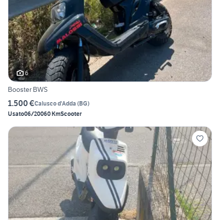
6
Booster BWS
1.500 €
Calusco d'Adda
(
BG
)
Usato
06/2006
0 Km
Scooter