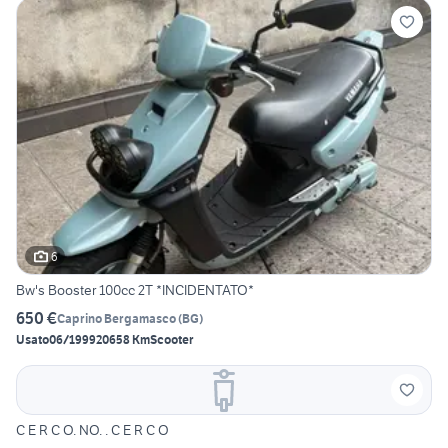
6
Bw's Booster 100cc 2T *INCIDENTATO*
650 €
Caprino Bergamasco
(
BG
)
Usato
06/1999
20658 Km
Scooter
C E R C O. NO. . C E R C O