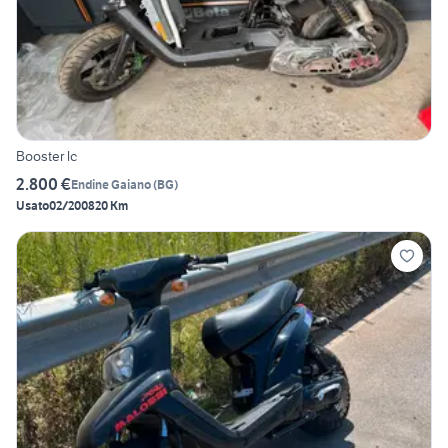
Booster lc
2.800 €
Endine Gaiano
(
BG
)
Usato
02/2008
20 Km