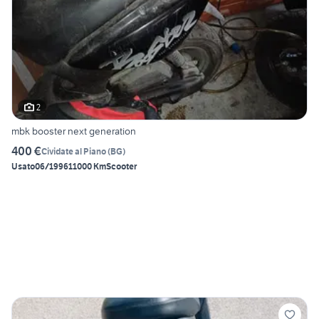
2
mbk booster next generation
400 €
Cividate al Piano
(
BG
)
Usato
06/1996
11000 Km
Scooter