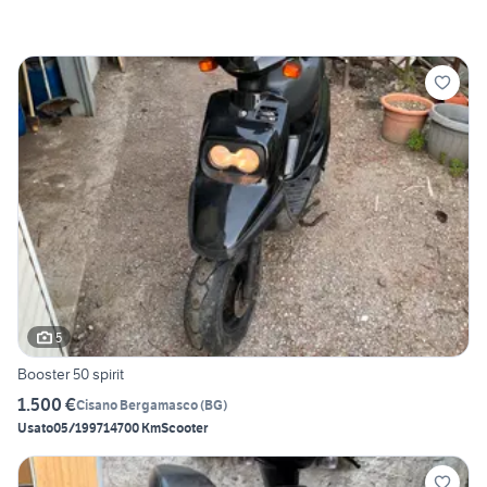
5
Booster 50 spirit
1.500 €
Cisano Bergamasco
(
BG
)
Usato
05/1997
14700 Km
Scooter