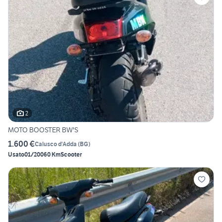
2
MOTO BOOSTER BW'S
1.600 €
Calusco d'Adda
(
BG
)
Usato
01/2006
0 Km
Scooter