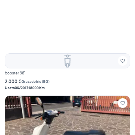
booster 98’
2.000 €
Grassobbio
(
BG
)
Usato
06/2017
18000 Km