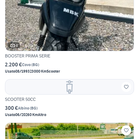
6
BOOSTER PRIMA SERIE
2.200 €
Covo
(
BG
)
Usato
08/1993
23000 Km
Scooter
SCOOTER 50CC
300 €
Albino
(
BG
)
Usato
06/2026
0 Km
Altro