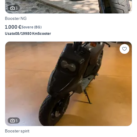
3
Booster NG
1.000 €
Sovere
(
BG
)
Usato
08/1998
0 Km
Scooter
5
Booster spirit