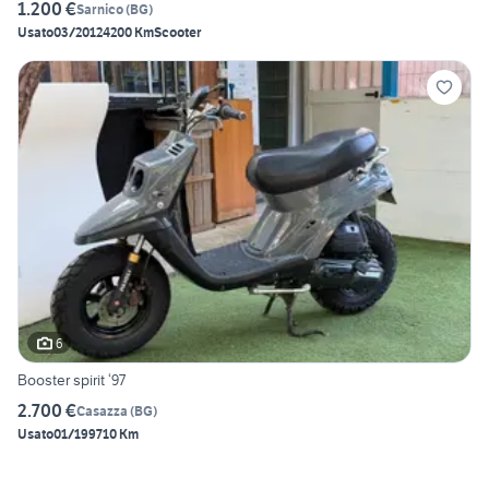
1.200 €
Sarnico
(
BG
)
Usato
03/2012
4200 Km
Scooter
6
Booster spirit ‘97
2.700 €
Casazza
(
BG
)
Usato
01/1997
10 Km