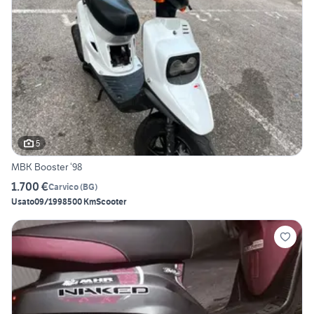
5
MBK Booster ‘98
1.700 €
Carvico
(
BG
)
Usato
09/1998
500 Km
Scooter