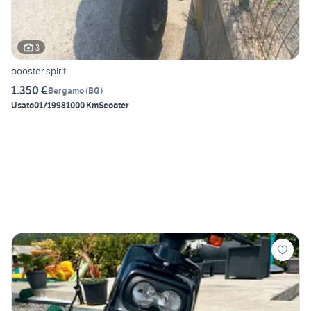
3
booster spirit
1.350 €
Bergamo
(
BG
)
Usato
01/1998
1000 Km
Scooter