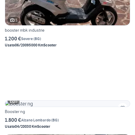
5
booster mbk industrie
1.200 €
Sovere
(
BG
)
Usato
06/2009
5000 Km
Scooter
6
Booster ng
1.800 €
Alzano Lombardo
(
BG
)
Usato
04/2003
0 Km
Scooter