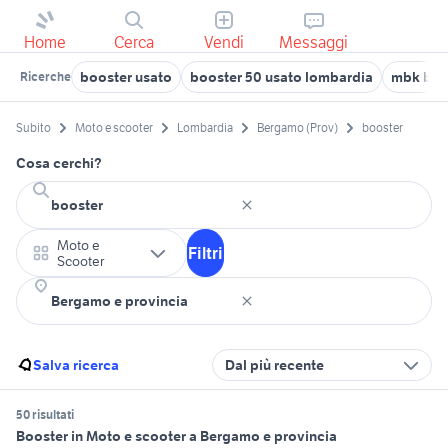
Home
Cerca
Vendi
Messaggi
booster usato
booster 50 usato lombardia
mbk boo
Ricerche
Subito
Moto e scooter
Lombardia
Bergamo (Prov)
booster
Cosa cerchi?
Moto e
Filtri
Scooter
Salva ricerca
Dal più recente
50 risultati
Booster in Moto e scooter a Bergamo e provincia