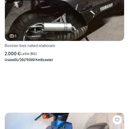
6
Booster bws naked elaborato
2.000 €
Lallio
(
BG
)
Usato
01/2017
5000 Km
Scooter