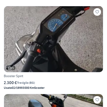
5
Booster Spirit
2.300 €
Treviglio
(
BG
)
Usato
02/1999
3000 Km
Scooter