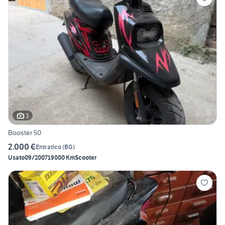
3
Booster 50
2.000 €
Entratico
(
BG
)
Usato
09/2007
19000 Km
Scooter