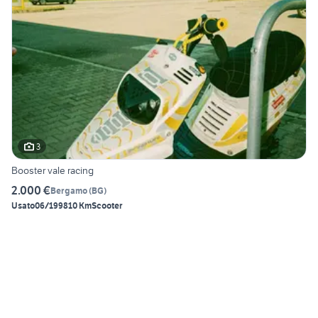
3
Booster vale racing
2.000 €
Bergamo
(
BG
)
Usato
06/1998
10 Km
Scooter