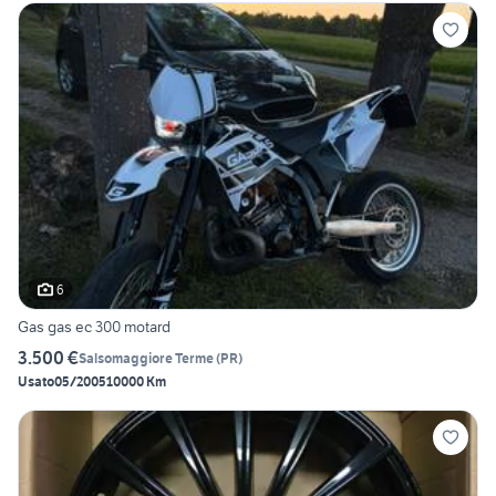
6
Gas gas ec 300 motard
3.500 €
Salsomaggiore Terme
(
PR
)
Usato
05/2005
10000 Km