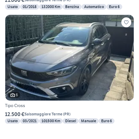
Usato
01/2018
132000 Km
Benzina
Automatico
Euro 6
6
Tipo Cross
12.500 €
Salsomaggiore Terme
(
PR
)
Usato
03/2021
101500 Km
Diesel
Manuale
Euro 6