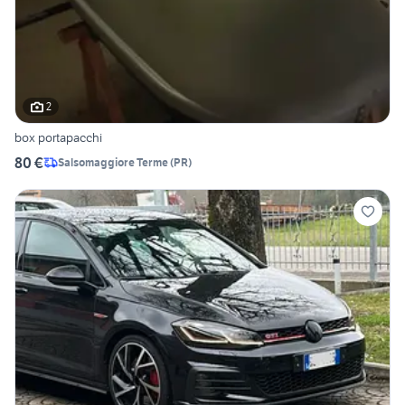
2
box portapacchi
80 €
Salsomaggiore Terme
(
PR
)