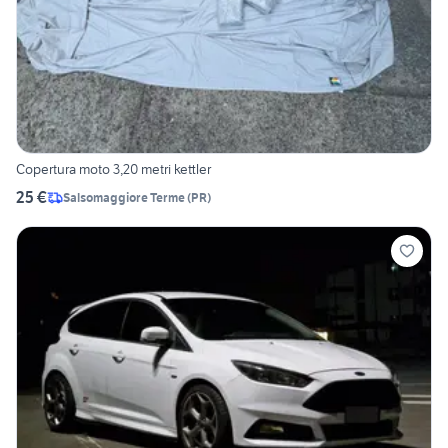
Copertura moto 3,20 metri kettler
25 €
Salsomaggiore Terme
(
PR
)