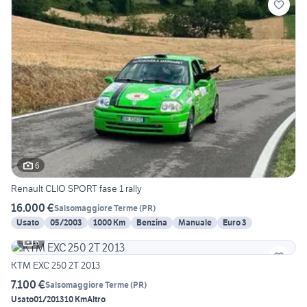
6
Renault CLIO SPORT fase 1 rally
16.000 €
Salsomaggiore Terme
(
PR
)
Usato
05/2003
1000 Km
Benzina
Manuale
Euro 3
6
KTM EXC 250 2T 2013
7.100 €
Salsomaggiore Terme
(
PR
)
Usato
01/2013
10 Km
Altro