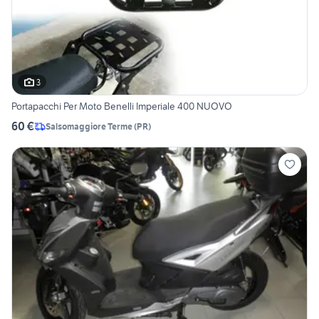
3
Portapacchi Per Moto Benelli Imperiale 400 NUOVO
60 €
Salsomaggiore Terme
(
PR
)