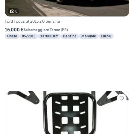
6
Ford Focus St 2015 2.0 benzina
16.000 €
Salsomaggiore Terme
(
PR
)
Usato
05/2015
137000 Km
Benzina
Manuale
Euro 6