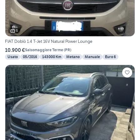
6
FIAT Doblò 1.4 T-Jet 16V Natural Power Lounge
10.900 €
Salsomaggiore Terme
(
PR
)
Usato
05/2016
143000 Km
Metano
Manuale
Euro 6