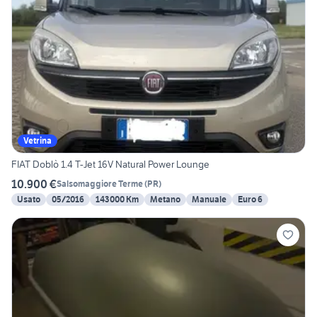
Vetrina
FIAT Doblò 1.4 T-Jet 16V Natural Power Lounge
10.900 €
Salsomaggiore Terme
(
PR
)
Usato
05/2016
143000 Km
Metano
Manuale
Euro 6