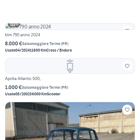
6
ktm 790 anno 2024
8.000 €
Salsomaggiore Terme
(
PR
)
Usato
04/2024
11800 Km
Cross / Enduro
Aprilia Atlantic 500,
1.000 €
Salsomaggiore Terme
(
PR
)
Usato
05/2002
36000 Km
Scooter