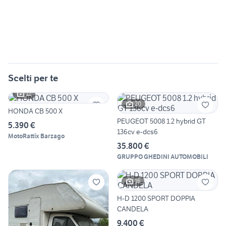
Scelti per te
12
20
HONDA CB 500 X
PEUGEOT 5008 1.2 hybrid GT
5.390 €
136cv e-dcs6
MotoRattix Barzago
35.800 €
GRUPPO GHEDINI AUTOMOBILI
16
H-D 1200 SPORT DOPPIA
CANDELA
9.400 €