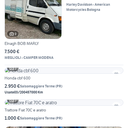
Harley Davidson - American
Motorcycles Bologna
9
Elnagh BOB MARLY
7.500 €
MEGLIOLI - CAMPER MODENA
3
Honda cbf 600
2.950 €
Salsomaggiore Terme
(
PR
)
Usato
03/2004
57000 Km
3
Trattore Fiat 70C e aratro
1.000 €
Salsomaggiore Terme
(
PR
)