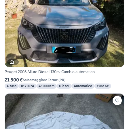
5
Peuget 2008 Allure Diesel 130cv Cambio automatico
21.500 €
Salsomaggiore Terme
(
PR
)
Usato
01/2024
45000 Km
Diesel
Automatico
Euro 6e