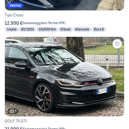
Vetrina
Tipo Cross
12.500 €
Salsomaggiore Terme
(
PR
)
Usato
03/2021
101500 Km
Diesel
Manuale
Euro 6
6
GOLF 7.5 GTI
21.000 €
Salsomaggiore Terme
(
PR
)