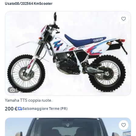
Usato
08/2025
64 Km
Scooter
6
Yamaha TTS coppia ruote.
200 €
Salsomaggiore Terme
(
PR
)