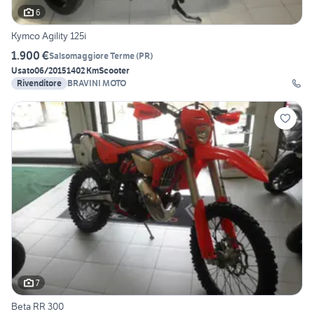
6
Kymco Agility 125i
1.900 €
Salsomaggiore Terme
(
PR
)
Usato
06/2015
1402 Km
Scooter
Rivenditore
BRAVINI MOTO
7
Beta RR 300