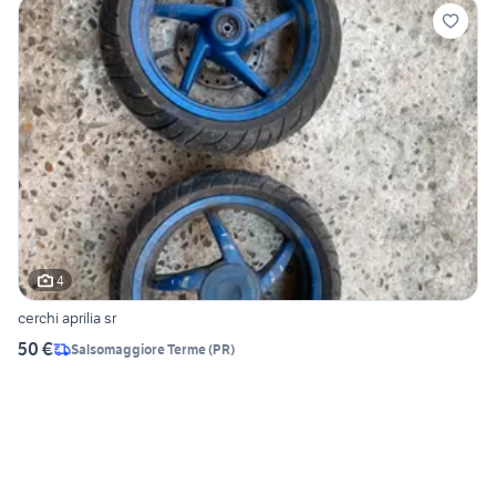
4
cerchi aprilia sr
50 €
Salsomaggiore Terme
(
PR
)