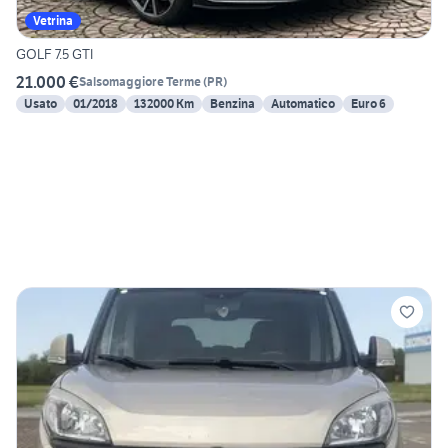
Vetrina
GOLF 7.5 GTI
21.000 €
Salsomaggiore Terme
(
PR
)
Usato
01/2018
132000 Km
Benzina
Automatico
Euro 6