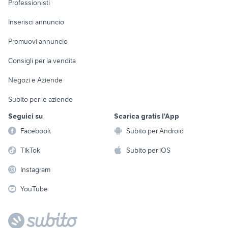
Professionisti
Arredamento e
Console e
Accessori per
Casalinghi
Inserisci annuncio
Videogiochi
animali
Elettrodomestici
Promuovi annuncio
Audio/Video
Musica e Film
Giardino e Fai da te
Consigli per la vendita
Fotografia
Libri e Riviste
Abbigliamento e
Negozi e Aziende
Telefonia
Strumenti Musicali
Accessori
Subito per le aziende
Sports
Tutto per i bambini
Seguici su
Scarica gratis l'App
Biciclette
Facebook
Subito per Android
Collezionismo
TikTok
Subito per iOS
Instagram
YouTube