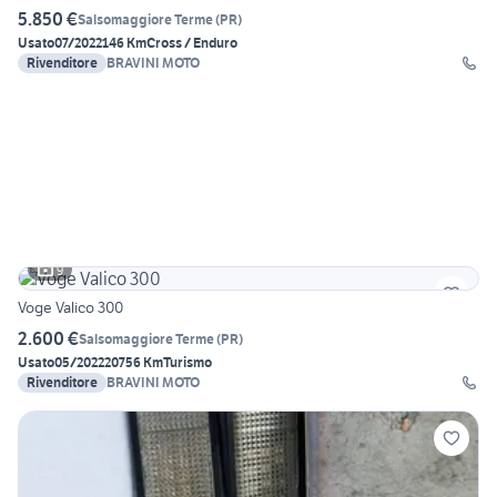
5.850 €
Salsomaggiore Terme
(
PR
)
Usato
07/2022
146 Km
Cross / Enduro
Rivenditore
BRAVINI MOTO
9
Voge Valico 300
2.600 €
Salsomaggiore Terme
(
PR
)
Usato
05/2022
20756 Km
Turismo
Rivenditore
BRAVINI MOTO