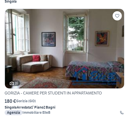
Singola
16
GORIZIA - CAMERE PER STUDENTI IN APPARTAMENTO
180 €
Gorizia
(
GO
)
Singola
Arredata
1° Piano
2 Bagni
Agenzia
Immobiliare ElleB