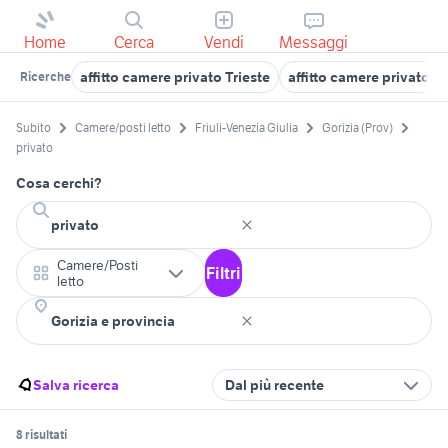
Home
Cerca
Vendi
Messaggi
affitto camere privato Trieste
affitto camere privato U
Ricerche
Subito
Camere/posti letto
Friuli-Venezia Giulia
Gorizia (Prov)
privato
Cosa cerchi?
Camere/Posti
Filtri
letto
Salva ricerca
Dal più recente
8 risultati