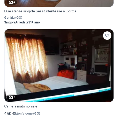
4
Due stanze singole per studentesse a Gorizia
Gorizia
(
GO
)
Singola
Arredata
1° Piano
3
Camera matrimoniale
450 €
Monfalcone
(
GO
)