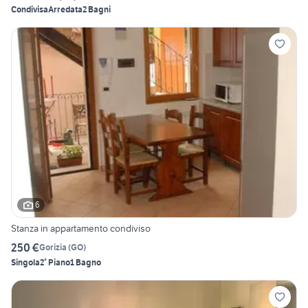
Condivisa
Arredata
2 Bagni
6
Stanza in appartamento condiviso
250 €
Gorizia
(
GO
)
Singola
2° Piano
1 Bagno