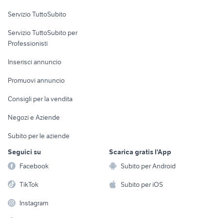
Servizio TuttoSubito
elettronica
per la casa e la
sports e hobby
Servizio TuttoSubito per
persona
Informatica
Animali
Professionisti
Arredamento e
Console e
Accessori per
Casalinghi
Inserisci annuncio
Videogiochi
animali
Elettrodomestici
Promuovi annuncio
Audio/Video
Musica e Film
Giardino e Fai da te
Consigli per la vendita
Fotografia
Libri e Riviste
Abbigliamento e
Negozi e Aziende
Telefonia
Strumenti Musicali
Accessori
Subito per le aziende
Sports
Tutto per i bambini
Seguici su
Scarica gratis l'App
Biciclette
Facebook
Subito per Android
Collezionismo
TikTok
Subito per iOS
Instagram