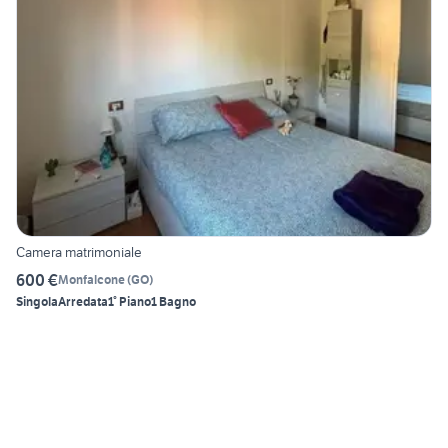
Camera matrimoniale
600 €
Monfalcone
(
GO
)
Singola
Arredata
1° Piano
1 Bagno