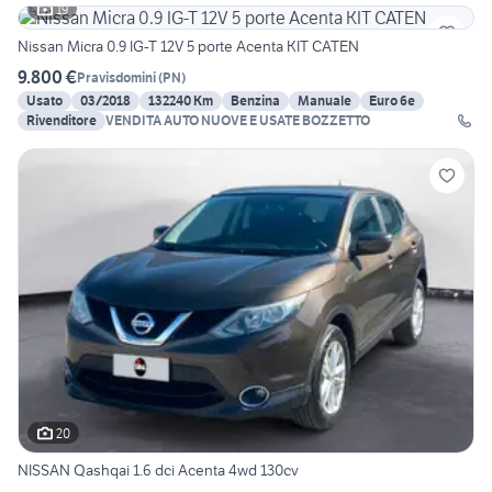
19
Nissan Micra 0.9 IG-T 12V 5 porte Acenta KIT CATEN
9.800 €
Pravisdomini
(
PN
)
Usato
03/2018
132240 Km
Benzina
Manuale
Euro 6e
Rivenditore
VENDITA AUTO NUOVE E USATE BOZZETTO
20
NISSAN Qashqai 1.6 dci Acenta 4wd 130cv