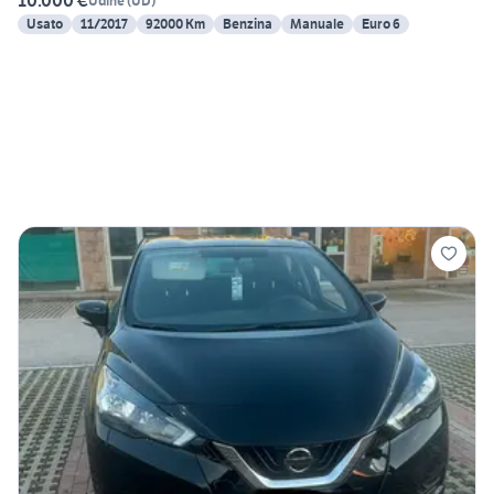
10.000 €
Udine
(
UD
)
Usato
11/2017
92000 Km
Benzina
Manuale
Euro 6