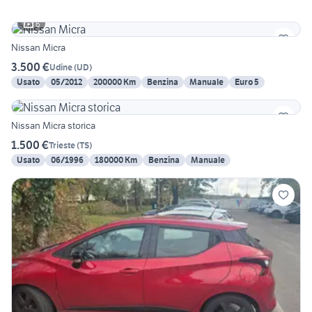
6
Nissan Micra
3.500 €
Udine
(
UD
)
Usato
05/2012
200000 Km
Benzina
Manuale
Euro 5
Nissan Micra storica
1.500 €
Trieste
(
TS
)
Usato
06/1996
180000 Km
Benzina
Manuale