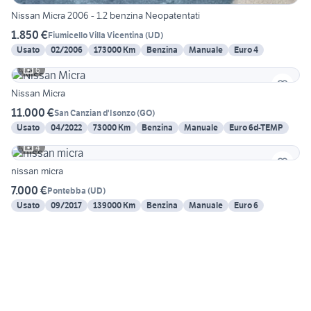
Nissan Micra 2006 - 1.2 benzina Neopatentati
1.850 €
Fiumicello Villa Vicentina
(
UD
)
Usato
02/2006
173000 Km
Benzina
Manuale
Euro 4
6
Nissan Micra
11.000 €
San Canzian d'Isonzo
(
GO
)
Usato
04/2022
73000 Km
Benzina
Manuale
Euro 6d-TEMP
4
nissan micra
7.000 €
Pontebba
(
UD
)
Usato
09/2017
139000 Km
Benzina
Manuale
Euro 6