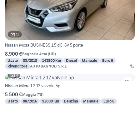
15
Nissan Micra BUSINESS 1.5 dCi 8V 5 porte
8.900 €
Bagnaria Arsa
(
UD
)
Usato
03/2018
142800 Km
Diesel
Manuale
Euro 6
Rivenditore
AUTO BAGNOLI S.R.L
4
Nissan Micra 1.2 12 valvole 5p
5.500 €
Muggia
(
TS
)
Usato
08/2016
92000 Km
Benzina
Manuale
Euro 6