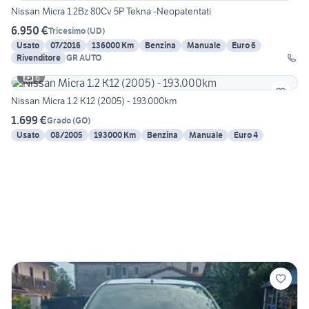
Nissan Micra 1.2Bz 80Cv 5P Tekna -Neopatentati
6.950 €
Tricesimo
(
UD
)
Usato
07/2016
136000 Km
Benzina
Manuale
Euro 6
Rivenditore
GR AUTO
6
Nissan Micra 1.2 K12 (2005) - 193.000km
1.699 €
Grado
(
GO
)
Usato
08/2005
193000 Km
Benzina
Manuale
Euro 4