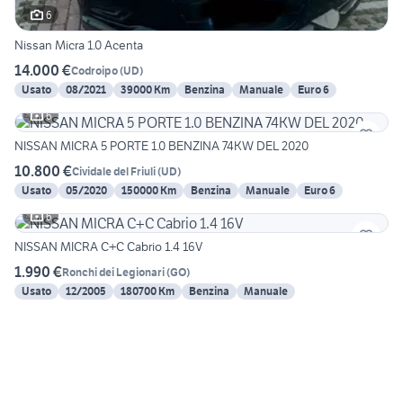
6
Nissan Micra 1.0 Acenta
14.000 €
Codroipo
(
UD
)
Usato
08/2021
39000 Km
Benzina
Manuale
Euro 6
6
NISSAN MICRA 5 PORTE 1.0 BENZINA 74KW DEL 2020
10.800 €
Cividale del Friuli
(
UD
)
Usato
05/2020
150000 Km
Benzina
Manuale
Euro 6
6
NISSAN MICRA C+C Cabrio 1.4 16V
1.990 €
Ronchi dei Legionari
(
GO
)
Usato
12/2005
180700 Km
Benzina
Manuale