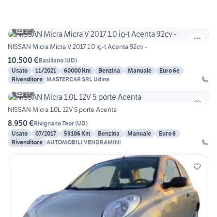
12
NISSAN Micra Micra V 2017 1.0 ig-t Acenta 92cv -
10.500 €
Basiliano
(
UD
)
Usato
11/2021
60000 Km
Benzina
Manuale
Euro 6e
Rivenditore
MASTERCAR SRL Udine
13
NISSAN Micra 1.0L 12V 5 porte Acenta
8.950 €
Rivignano Teor
(
UD
)
Usato
07/2017
59106 Km
Benzina
Manuale
Euro 6
Rivenditore
AUTOMOBILI VENDRAMINI