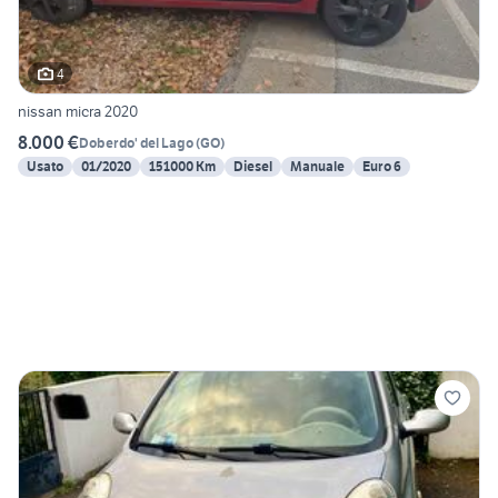
4
nissan micra 2020
8.000 €
Doberdo' del Lago
(
GO
)
Usato
01/2020
151000 Km
Diesel
Manuale
Euro 6