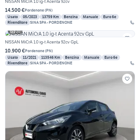
NISSAN MiCrA 1.0 ig-t Acenta 92cv
14.500 €
Pordenone
(
PN
)
Usato
05/2023
13759 Km
Benzina
Manuale
Euro 6e
Rivenditore
SINA SPA - PORDENONE
20
NISSAN MiCrA 1.0 ig-t Acenta 92cv GpL
10.900 €
Pordenone
(
PN
)
Usato
11/2021
113546 Km
Benzina
Manuale
Euro 6e
Rivenditore
SINA SPA - PORDENONE