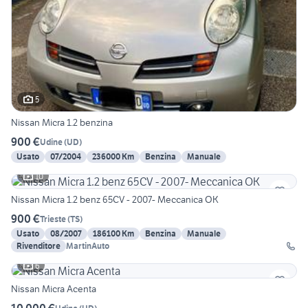
5
Nissan Micra 1.2 benzina
900 €
Udine
(
UD
)
Usato
07/2004
236000 Km
Benzina
Manuale
10
Nissan Micra 1.2 benz 65CV - 2007- Meccanica OK
900 €
Trieste
(
TS
)
Usato
08/2007
186100 Km
Benzina
Manuale
Rivenditore
MartinAuto
6
Nissan Micra Acenta