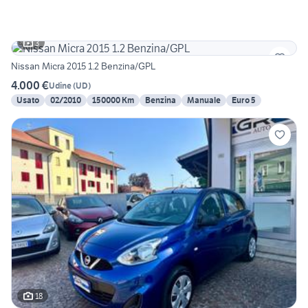
3
Nissan Micra 2015 1.2 Benzina/GPL
4.000 €
Udine
(
UD
)
Usato
02/2010
150000 Km
Benzina
Manuale
Euro 5
18