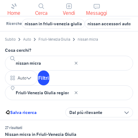
Home
Cerca
Vendi
Messaggi
nissan in friuli-venezia giulia
nissan accessori auto Ud
Ricerche
Subito
Auto
Friuli-Venezia Giulia
nissan micra
Cosa cerchi?
Filtri
Auto
Salva ricerca
Dal più rilevante
27 risultati
Nissan micra in Friuli-Venezia Giulia