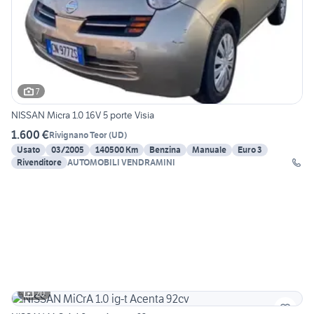
7
NISSAN Micra 1.0 16V 5 porte Visia
1.600 €
Rivignano Teor
(
UD
)
Usato
03/2005
140500 Km
Benzina
Manuale
Euro 3
Rivenditore
AUTOMOBILI VENDRAMINI
20