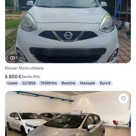
5
Nissan Micra utilitaria
6.800 €
Sacile
(
PN
)
Usato
12/2016
75000 Km
Benzina
Manuale
Euro 6