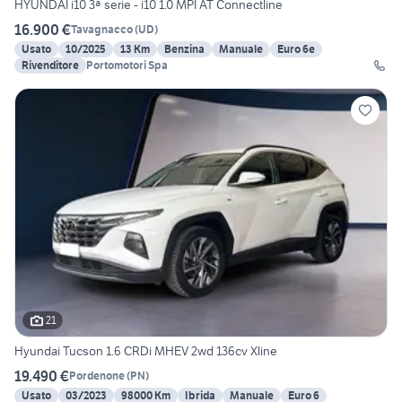
HYUNDAI i10 3ª serie - i10 1.0 MPI AT Connectline
16.900 €
Tavagnacco
(
UD
)
Usato
10/2025
13 Km
Benzina
Manuale
Euro 6e
Rivenditore
Portomotori Spa
21
Hyundai Tucson 1.6 CRDi MHEV 2wd 136cv Xline
19.490 €
Pordenone
(
PN
)
Usato
03/2023
98000 Km
Ibrida
Manuale
Euro 6