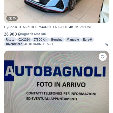
15
Hyundai i20 N-PERFORMANCE 1.6 T-GDI 248 CV 6mt UNI
28.900 €
Bagnaria Arsa
(
UD
)
Usato
02/2024
27300 Km
Benzina
Manuale
Euro 6
Rivenditore
AUTO BAGNOLI S.R.L