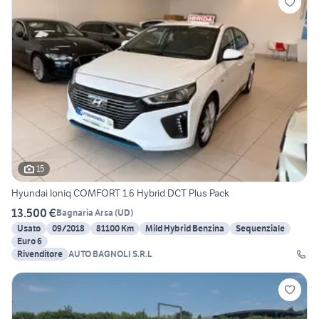
15
Hyundai Ioniq COMFORT 1.6 Hybrid DCT Plus Pack
13.500 €
Bagnaria Arsa
(
UD
)
Usato
09/2018
81100 Km
Mild Hybrid Benzina
Sequenziale
Euro 6
Rivenditore
AUTO BAGNOLI S.R.L