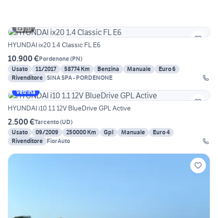
20
HYUNDAI ix20 1.4 Classic FL E6
10.900 €
Pordenone
(
PN
)
Usato
11/2017
58774 Km
Benzina
Manuale
Euro 6
Rivenditore
SINA SPA - PORDENONE
Vetrina
HYUNDAI i10 1.1 12V BlueDrive GPL Active
2.500 €
Tarcento
(
UD
)
Usato
09/2009
250000 Km
Gpl
Manuale
Euro 4
Rivenditore
FiorAuto