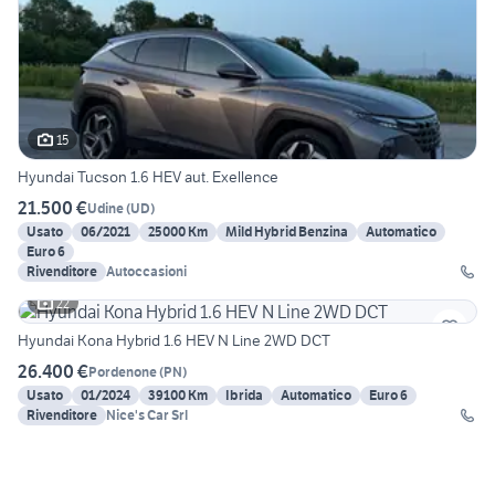
15
Hyundai Tucson 1.6 HEV aut. Exellence
21.500 €
Udine
(
UD
)
Usato
06/2021
25000 Km
Mild Hybrid Benzina
Automatico
Euro 6
Rivenditore
Autoccasioni
22
Hyundai Kona Hybrid 1.6 HEV N Line 2WD DCT
26.400 €
Pordenone
(
PN
)
Usato
01/2024
39100 Km
Ibrida
Automatico
Euro 6
Rivenditore
Nice's Car Srl