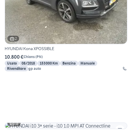
2
HYUNDAI Kona XPOSSIBLE
10.800 €
Chions
(
PN
)
Usato
08/2018
153000 Km
Benzina
Manuale
Rivenditore
gp auto
18