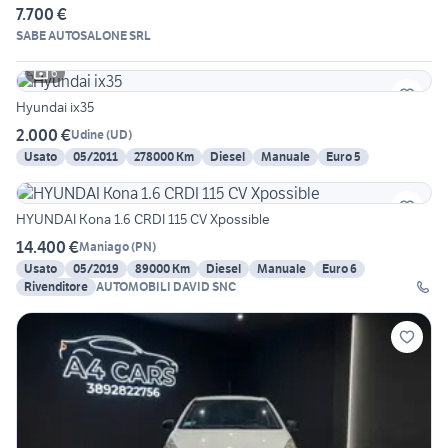
7.700 €
SABE AUTOSALONE SRL
6
Hyundai ix35
2.000 €
Udine
(
UD
)
Usato
05/2011
278000 Km
Diesel
Manuale
Euro 5
HYUNDAI Kona 1.6 CRDI 115 CV Xpossible
14.400 €
Maniago
(
PN
)
Usato
05/2019
89000 Km
Diesel
Manuale
Euro 6
Rivenditore
AUTOMOBILI DAVID SNC