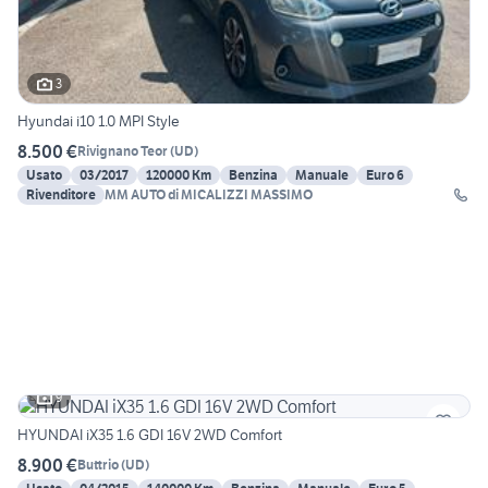
3
Hyundai i10 1.0 MPI Style
8.500 €
Rivignano Teor
(
UD
)
Usato
03/2017
120000 Km
Benzina
Manuale
Euro 6
Rivenditore
MM AUTO di MICALIZZI MASSIMO
9
HYUNDAI iX35 1.6 GDI 16V 2WD Comfort
8.900 €
Buttrio
(
UD
)