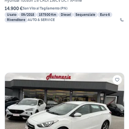
Hyundai Tucson 1.6 CRDi 136CV DCT XPrime
14.900 €
San Vito al Tagliamento
(
PN
)
Usato
09/2018
157500 Km
Diesel
Sequenziale
Euro 6
Rivenditore
AUTO & SERVICE