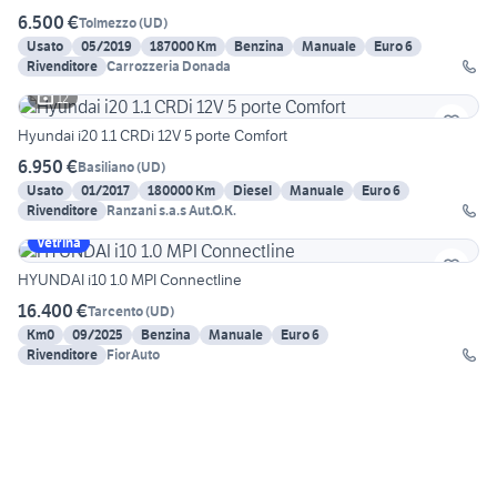
6.500 €
Tolmezzo
(
UD
)
Usato
05/2019
187000 Km
Benzina
Manuale
Euro 6
Rivenditore
Carrozzeria Donada
12
Hyundai i20 1.1 CRDi 12V 5 porte Comfort
6.950 €
Basiliano
(
UD
)
Usato
01/2017
180000 Km
Diesel
Manuale
Euro 6
Rivenditore
Ranzani s.a.s Aut.O.K.
Vetrina
HYUNDAI i10 1.0 MPI Connectline
16.400 €
Tarcento
(
UD
)
Km0
09/2025
Benzina
Manuale
Euro 6
Rivenditore
FiorAuto