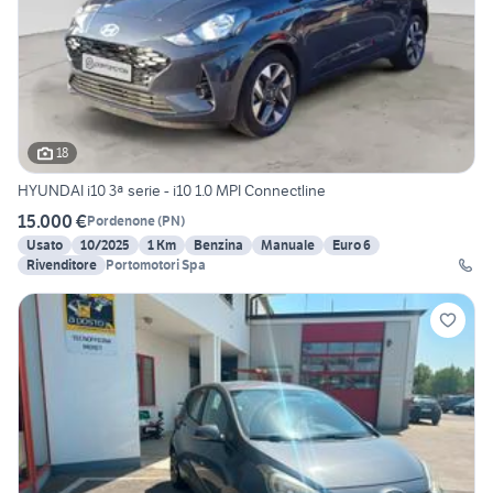
18
HYUNDAI i10 3ª serie - i10 1.0 MPI Connectline
15.000 €
Pordenone
(
PN
)
Usato
10/2025
1 Km
Benzina
Manuale
Euro 6
Rivenditore
Portomotori Spa