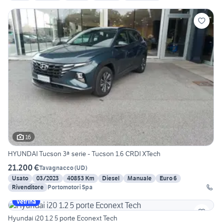
16
HYUNDAI Tucson 3ª serie - Tucson 1.6 CRDI XTech
21.200 €
Tavagnacco
(
UD
)
Usato
03/2023
40853 Km
Diesel
Manuale
Euro 6
Rivenditore
Portomotori Spa
Vetrina
Hyundai i20 1.2 5 porte Econext Tech