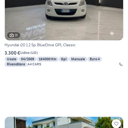
16
Hyundai i20 1.2 5p. BlueDrive GPL Classic
3.300 €
Udine
(
UD
)
Usato
04/2009
184000 Km
Gpl
Manuale
Euro 4
Rivenditore
A4 CARS