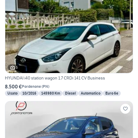
6
HYUNDAI i40 station wagon 1.7 CRDi 141 CV Business
8.500 €
Pordenone
(
PN
)
Usato
10/2016
145980 Km
Diesel
Automatico
Euro 6e