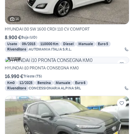
14
HYUNDAI I30 SW 1600 CRDI 110 CV COMFORT
8.900 €
Buja
(
UD
)
Usato
09/2015
110000 Km
Diesel
Manuale
Euro 5
Rivenditore
AUTOMANIA ITALIA S.R.L.
27
HYUNDAI i10 PRONTA CONSEGNA KM0
16.990 €
Trieste
(
TS
)
Km0
12/2025
Benzina
Manuale
Euro 6
Rivenditore
CONCESSIONARIA ALPINA SRL