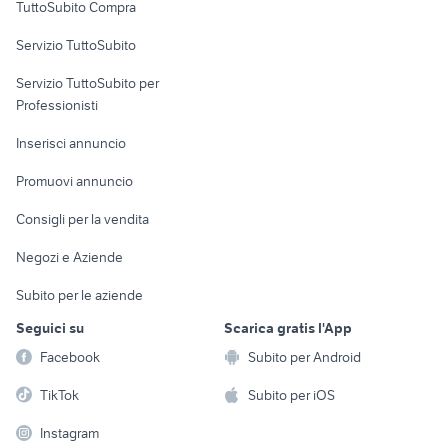
TuttoSubito Compra
commerciali
Servizio TuttoSubito
elettronica
per la casa e la
sports e hobby
Servizio TuttoSubito per
persona
Informatica
Animali
Professionisti
Arredamento e
Console e
Accessori per
Casalinghi
Inserisci annuncio
Videogiochi
animali
Elettrodomestici
Promuovi annuncio
Audio/Video
Musica e Film
Giardino e Fai da te
Consigli per la vendita
Fotografia
Libri e Riviste
Abbigliamento e
Negozi e Aziende
Telefonia
Strumenti Musicali
Accessori
Subito per le aziende
Sports
Tutto per i bambini
Seguici su
Scarica gratis l'App
Biciclette
Facebook
Subito per Android
Collezionismo
TikTok
Subito per iOS
Instagram