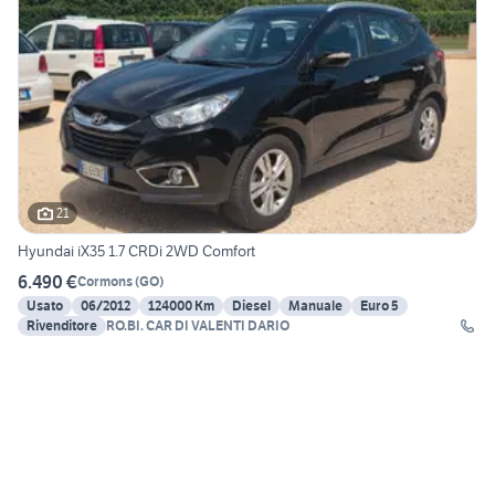
21
Hyundai iX35 1.7 CRDi 2WD Comfort
6.490 €
Cormons
(
GO
)
Usato
06/2012
124000 Km
Diesel
Manuale
Euro 5
Rivenditore
RO.BI. CAR DI VALENTI DARIO