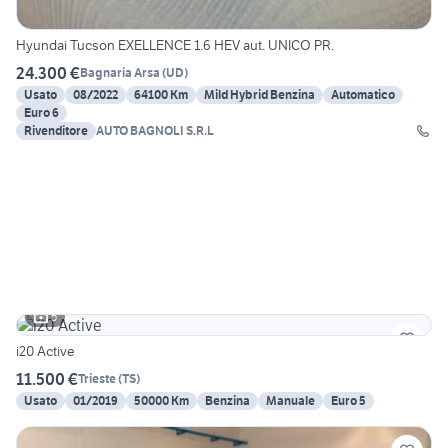
Hyundai Tucson EXELLENCE 1.6 HEV aut. UNICO PR.
24.300 €
Bagnaria Arsa
(
UD
)
Usato
08/2022
64100 Km
Mild Hybrid Benzina
Automatico
Euro 6
Rivenditore
AUTO BAGNOLI S.R.L
5
i20 Active
11.500 €
Trieste
(
TS
)
Usato
01/2019
50000 Km
Benzina
Manuale
Euro 5