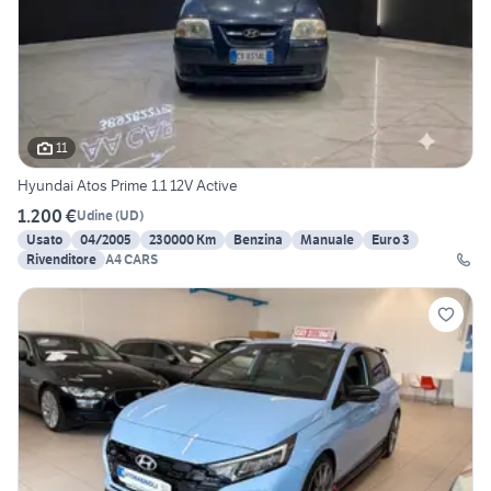
11
Hyundai Atos Prime 1.1 12V Active
1.200 €
Udine
(
UD
)
Usato
04/2005
230000 Km
Benzina
Manuale
Euro 3
Rivenditore
A4 CARS