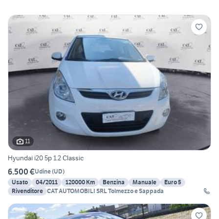
11
Hyundai i20 5p 1.2 Classic
6.500 €
Udine
(
UD
)
Usato
04/2011
120000 Km
Benzina
Manuale
Euro 5
Rivenditore
CAT AUTOMOBILI SRL Tolmezzo e Sappada