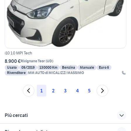
i10 1.0 MPI Tech
8.900 €
Rivignano Teor
(
UD
)
Usato
09/2019
130000 Km
Benzina
Manuale
Euro 6
Rivenditore
MM AUTO di MICALIZZI MASSIMO
1
2
3
4
5
Più cercati
Correlati
Richerche simili
Suggerimenti