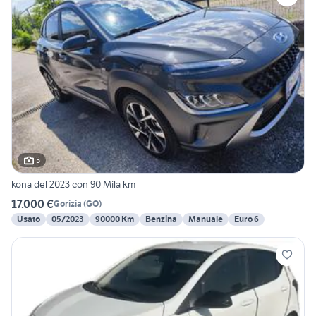
3
kona del 2023 con 90 Mila km
17.000 €
Gorizia
(
GO
)
Usato
05/2023
90000 Km
Benzina
Manuale
Euro 6