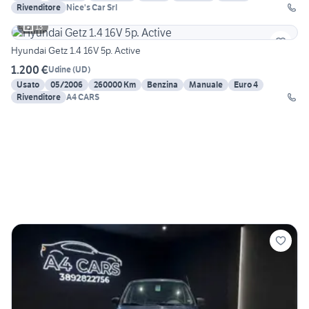
Rivenditore
Nice's Car Srl
13
Hyundai Getz 1.4 16V 5p. Active
1.200 €
Udine
(
UD
)
Usato
05/2006
260000 Km
Benzina
Manuale
Euro 4
Rivenditore
A4 CARS