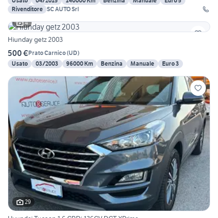
Usato
04/2015
140000 Km
Benzina
Manuale
Euro 5
Rivenditore
SC AUTO Srl
4
Hiunday getz 2003
500 €
Prato Carnico
(
UD
)
Usato
03/2003
96000 Km
Benzina
Manuale
Euro 3
29