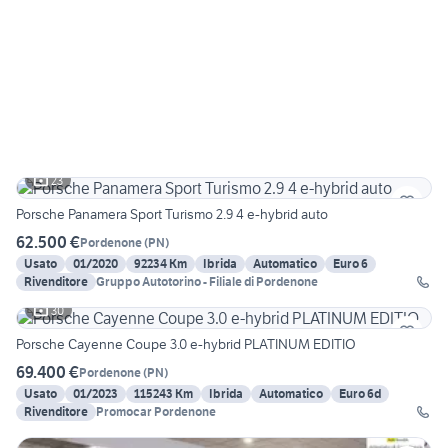
23
Porsche Panamera Sport Turismo 2.9 4 e-hybrid auto
62.500 €
Pordenone
(
PN
)
Usato
01/2020
92234 Km
Ibrida
Automatico
Euro 6
Rivenditore
Gruppo Autotorino - Filiale di Pordenone
30
Porsche Cayenne Coupe 3.0 e-hybrid PLATINUM EDITIO
69.400 €
Pordenone
(
PN
)
Usato
01/2023
115243 Km
Ibrida
Automatico
Euro 6d
Rivenditore
Promocar Pordenone