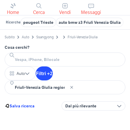
Home
Cerca
Vendi
Messaggi
peugeot Trieste
auto bmw z3 Friuli Venezia Giulia
ib
Ricerche
Subito
Auto
Ssangyong
Friuli-Venezia Giulia
Cosa cerchi?
Filtri +2
Auto
Salva ricerca
Dal più rilevante