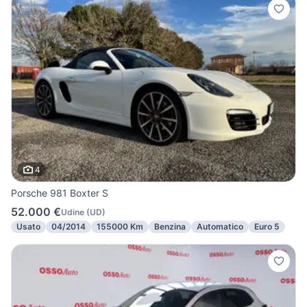
4
Porsche 981 Boxter S
52.000 €
Udine
(
UD
)
Usato
04/2014
155000 Km
Benzina
Automatico
Euro 5