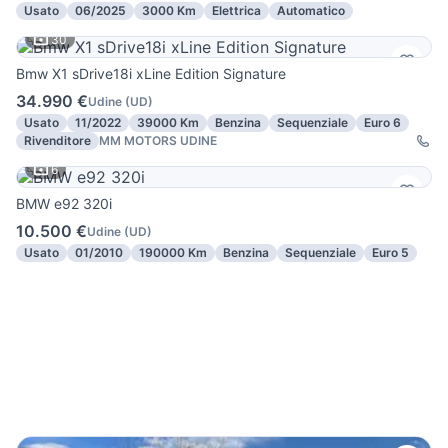
Usato
06/2025
3000 Km
Elettrica
Automatico
30
Bmw X1 sDrive18i xLine Edition Signature
34.990 €
Udine
(
UD
)
Usato
11/2022
39000 Km
Benzina
Sequenziale
Euro 6
Rivenditore
MM MOTORS UDINE
6
BMW e92 320i
10.500 €
Udine
(
UD
)
Usato
01/2010
190000 Km
Benzina
Sequenziale
Euro 5