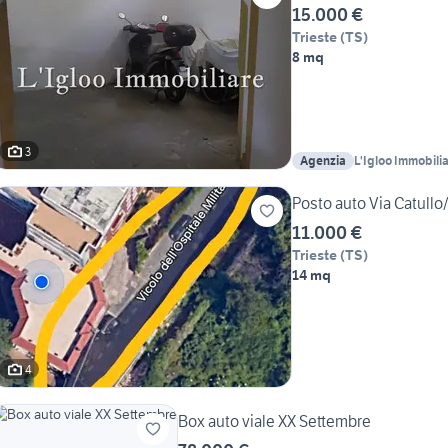
15.000 €
Trieste
(
TS
)
8 mq
3
Agenzia
L'Igloo Immobili
Posto auto Via Catullo
11.000 €
Trieste
(
TS
)
14 mq
4
Box auto viale XX Settembre