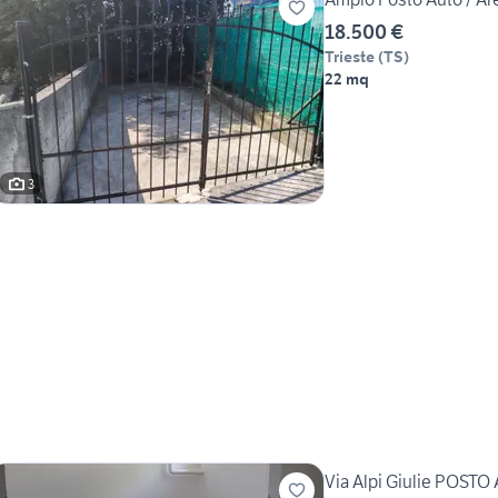
18.500 €
Trieste
(
TS
)
22 mq
3
Via Alpi Giulie POST