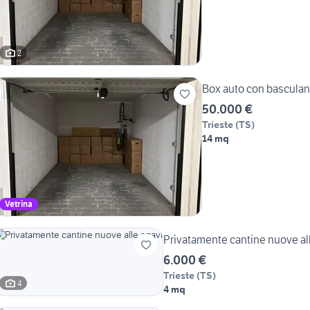
2
Box auto con basculant
50.000 €
Trieste
(
TS
)
14 mq
Vetrina
Privatamente cantine nuove al
6.000 €
Trieste
(
TS
)
4
4 mq