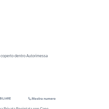
 coperto dentro Autorimessa
Mostra numero
BILIARE
ea Privata Recintata con Canc