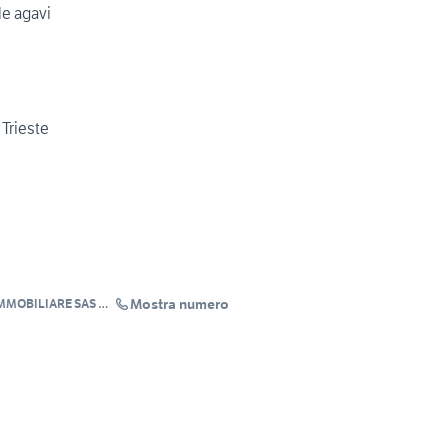
le agavi
 Trieste
Mostra numero
MMOBILIARE SAS DI
RJNO &C