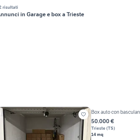
2 risultati
nnunci in Garage e box a Trieste
Box auto con basculant
50.000 €
Trieste
(
TS
)
14 mq