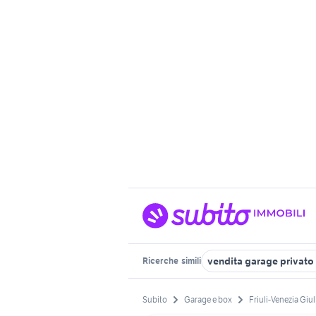
vendita garage privato 
Ricerche
simili
Subito
Garage e box
Friuli-Venezia Giul