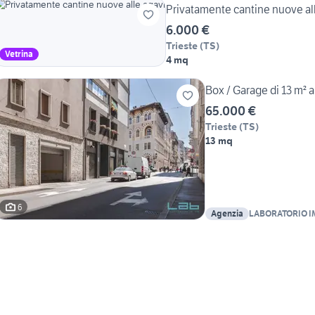
Privatamente cantine nuove al
6.000 €
Trieste
(
TS
)
Vetrina
4 mq
Box / Garage di 13 m² a
65.000 €
Trieste
(
TS
)
13 mq
6
Agenzia
LABORATORIO I
ALESSANDRO A