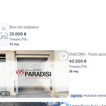
Box con soppalco
35.000 €
Trieste
(
TS
)
13 mq
DIACONO - Posto auto
40.000 €
Trieste
(
TS
)
18 mq
14
Agenzia
PARADISI IMMO
Ampio Posto Auto / Ar