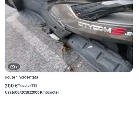
3
scuter incidentata
200 €
Trieste
(
TS
)
Usato
06/2018
22000 Km
Scooter