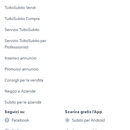
Case vacanza
TuttoSubito Vendi
Uffici e Locali
TuttoSubito Compra
commerciali
Servizio TuttoSubito
elettronica
per la casa e la
sports e hobby
Servizio TuttoSubito per
persona
Informatica
Animali
Professionisti
Arredamento e
Console e
Accessori per
Casalinghi
Inserisci annuncio
Videogiochi
animali
Elettrodomestici
Promuovi annuncio
Audio/Video
Musica e Film
Giardino e Fai da te
Consigli per la vendita
Fotografia
Libri e Riviste
Abbigliamento e
Negozi e Aziende
Telefonia
Strumenti Musicali
Accessori
Subito per le aziende
Sports
Tutto per i bambini
Seguici su
Scarica gratis l'App
Biciclette
Facebook
Subito per Android
Collezionismo