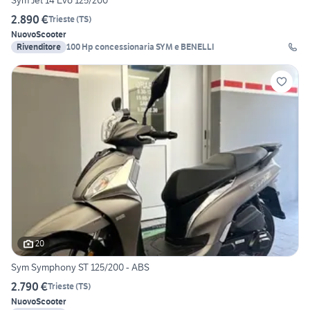
2.890 €
Trieste
(
TS
)
Nuovo
Scooter
Rivenditore
100 Hp concessionaria SYM e BENELLI
20
Sym Symphony ST 125/200 - ABS
2.790 €
Trieste
(
TS
)
Nuovo
Scooter