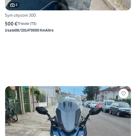
4
Sym citycom 300
500 €
Trieste
(
TS
)
Usato
08/2014
70000 Km
Altro