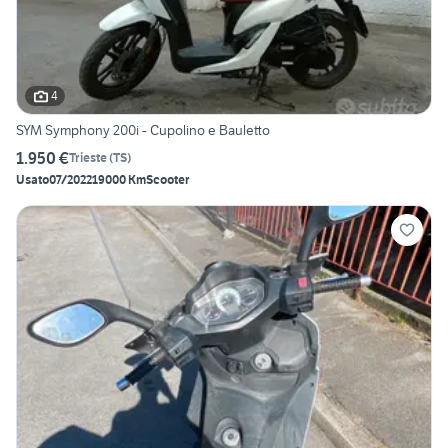
4
SYM Symphony 200i - Cupolino e Bauletto
1.950 €
Trieste
(
TS
)
Usato
07/2022
19000 Km
Scooter