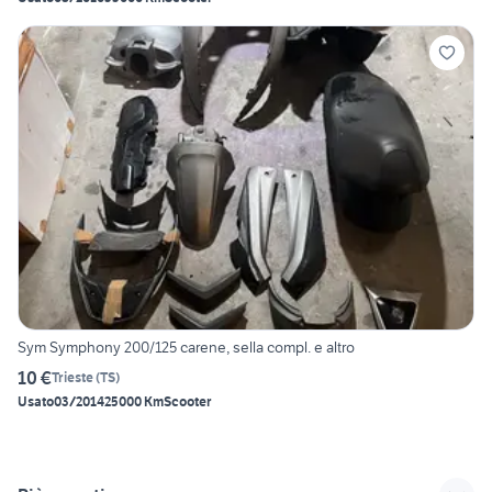
Sym Symphony 200/125 carene, sella compl. e altro
10 €
Trieste
(
TS
)
Usato
03/2014
25000 Km
Scooter