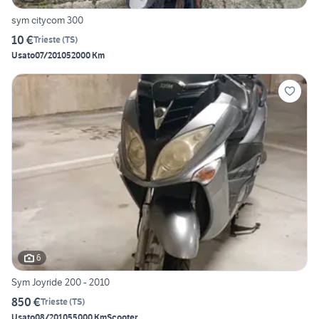
sym citycom 300
10 €
Trieste
(
TS
)
Usato
07/2010
52000 Km
6
Sym Joyride 200 - 2010
850 €
Trieste
(
TS
)
Usato
08/2010
55000 Km
Scooter