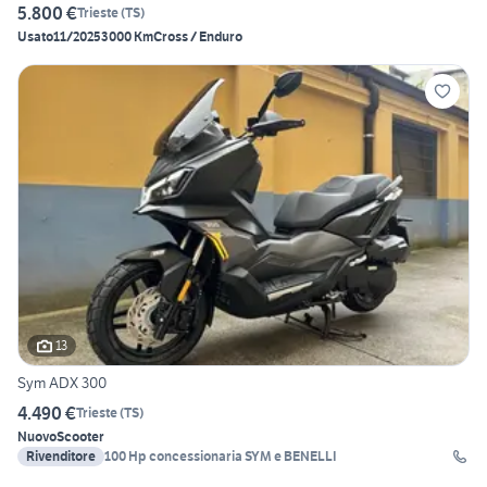
5.800 €
Trieste
(
TS
)
Usato
11/2025
3000 Km
Cross / Enduro
13
Sym ADX 300
4.490 €
Trieste
(
TS
)
Nuovo
Scooter
Rivenditore
100 Hp concessionaria SYM e BENELLI