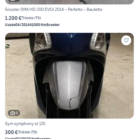
Scooter SYM HD 200 EVOi 2014 – Perfetto – Bauletto
1.200 €
Trieste
(
TS
)
Usato
04/2014
41000 Km
Scooter
6
Sym symphony st 125
300 €
Trieste
(
TS
)
Usato
07/2017
0 Km
Scooter