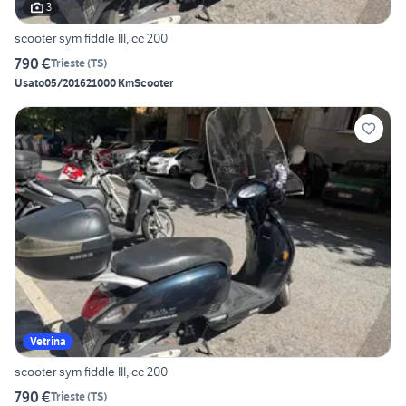
3
scooter sym fiddle III, cc 200
790 €
Trieste
(
TS
)
Usato
05/2016
21000 Km
Scooter
Vetrina
scooter sym fiddle III, cc 200
790 €
Trieste
(
TS
)