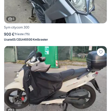
6
Sym citycom 300
900 €
Trieste
(
TS
)
Usato
03/2014
45500 Km
Scooter
6