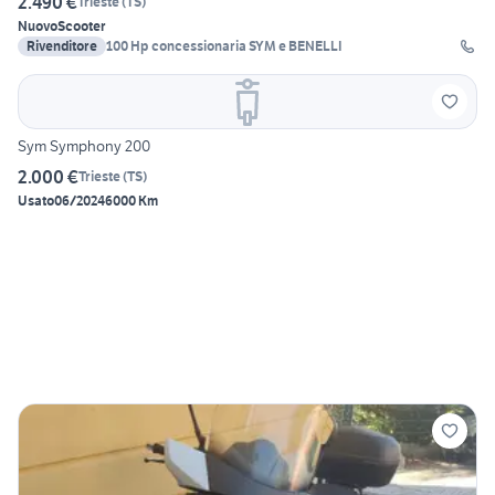
2.490 €
Trieste
(
TS
)
Nuovo
Scooter
Rivenditore
100 Hp concessionaria SYM e BENELLI
Sym Symphony 200
2.000 €
Trieste
(
TS
)
Usato
06/2024
6000 Km