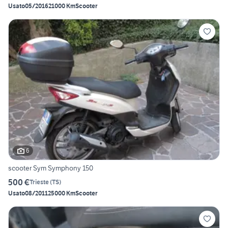
Usato
05/2016
21000 Km
Scooter
6
scooter Sym Symphony 150
500 €
Trieste
(
TS
)
Usato
08/2011
25000 Km
Scooter