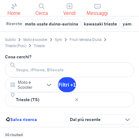
Home
Cerca
Vendi
Messaggi
moto usate duino-aurisina
kawasaki trieste
yamaha 
Ricerche
Subito
Moto e scooter
Sym
Friuli-Venezia Giulia
Trieste (Prov)
Trieste
Cosa cerchi?
Moto e
Filtri +1
Scooter
Salva ricerca
Dal più recente
30 risultati