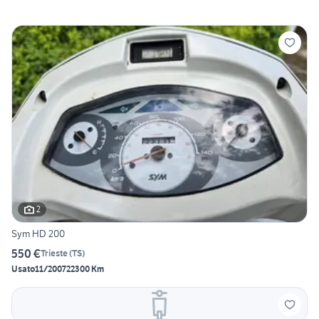
2
Sym HD 200
550 €
Trieste
(
TS
)
Usato
11/2007
22300 Km