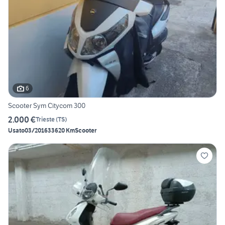
6
Scooter Sym Citycom 300
2.000 €
Trieste
(
TS
)
Usato
03/2016
33620 Km
Scooter