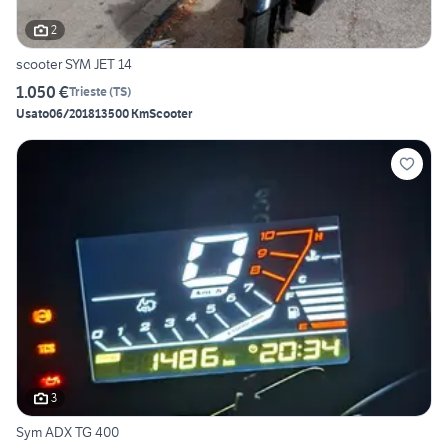
2
scooter SYM JET 14
1.050 €
Trieste
(
TS
)
Usato
06/2018
13500 Km
Scooter
3
Sym ADX TG 400