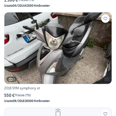
Usato
04/2014
42000 Km
Scooter
2
2018 SYM symphony st
550 €
Trieste
(
TS
)
Usato
09/2018
28000 Km
Scooter