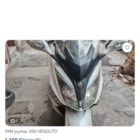
6
SYM joymax 300i VENDUTO
1.300 €
Trieste
(
TS
)