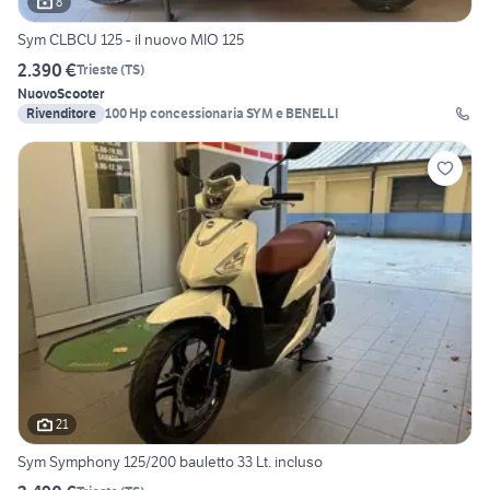
8
Sym CLBCU 125 - il nuovo MIO 125
2.390 €
Trieste
(
TS
)
Nuovo
Scooter
Rivenditore
100 Hp concessionaria SYM e BENELLI
21
Sym Symphony 125/200 bauletto 33 Lt. incluso