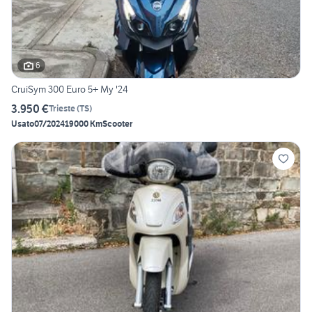
6
CruiSym 300 Euro 5+ My '24
3.950 €
Trieste
(
TS
)
Usato
07/2024
19000 Km
Scooter