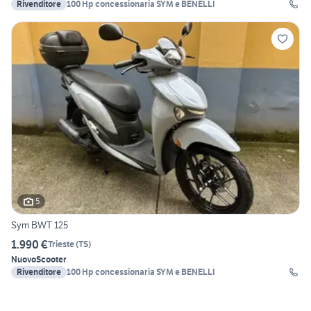
Rivenditore
100 Hp concessionaria SYM e BENELLI
5
Sym BWT 125
1.990 €
Trieste
(
TS
)
Nuovo
Scooter
Rivenditore
100 Hp concessionaria SYM e BENELLI