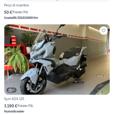
Pezzi di ricambio
50 €
Trieste
(
TS
)
Usato
09/2010
24000 Km
9
Sym ADX 125
3.190 €
Trieste
(
TS
)
Nuovo
Scooter