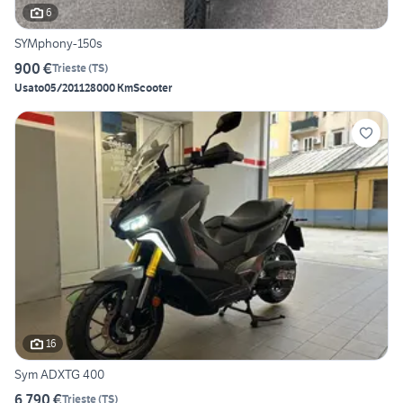
6
SYMphony-150s
900 €
Trieste
(
TS
)
Usato
05/2011
28000 Km
Scooter
16
Sym ADXTG 400
6.790 €
Trieste
(
TS
)