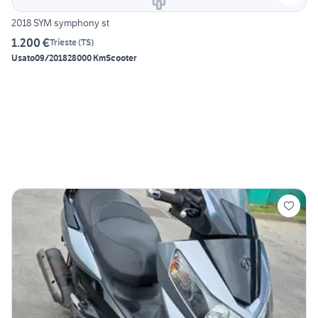
2018 SYM symphony st
1.200 €
Trieste
(
TS
)
Usato
09/2018
28000 Km
Scooter