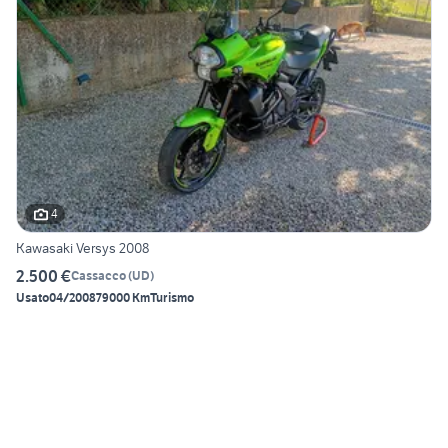
4
Kawasaki Versys 2008
2.500 €
Cassacco
(
UD
)
Usato
04/2008
79000 Km
Turismo