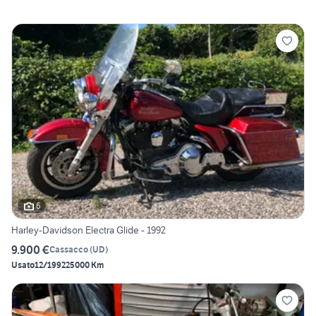
6
Harley-Davidson Electra Glide - 1992
9.900 €
Cassacco
(
UD
)
Usato
12/1992
25000 Km