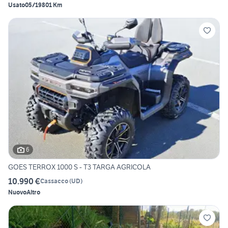
Usato
05/1980
1 Km
6
GOES TERROX 1000 S - T3 TARGA AGRICOLA
10.990 €
Cassacco
(
UD
)
Nuovo
Altro