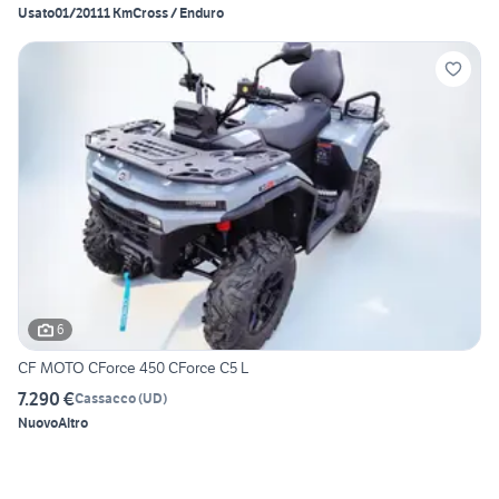
Usato
01/2011
1 Km
Cross / Enduro
6
CF MOTO CForce 450 CForce C5 L
7.290 €
Cassacco
(
UD
)
Nuovo
Altro