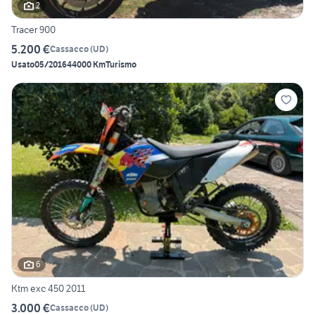
2
Tracer 900
5.200 €
Cassacco
(
UD
)
Usato
05/2016
44000 Km
Turismo
6
Ktm exc 450 2011
3.000 €
Cassacco
(
UD
)