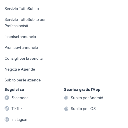
Servizio TuttoSubito
elettronica
per la casa e la
sports e hobby
Servizio TuttoSubito per
persona
Informatica
Animali
Professionisti
Arredamento e
Console e
Accessori per
Casalinghi
Inserisci annuncio
Videogiochi
animali
Elettrodomestici
Promuovi annuncio
Audio/Video
Musica e Film
Giardino e Fai da te
Consigli per la vendita
Fotografia
Libri e Riviste
Abbigliamento e
Negozi e Aziende
Telefonia
Strumenti Musicali
Accessori
Subito per le aziende
Sports
Tutto per i bambini
Seguici su
Scarica gratis l'App
Biciclette
Facebook
Subito per Android
Collezionismo
TikTok
Subito per iOS
Instagram