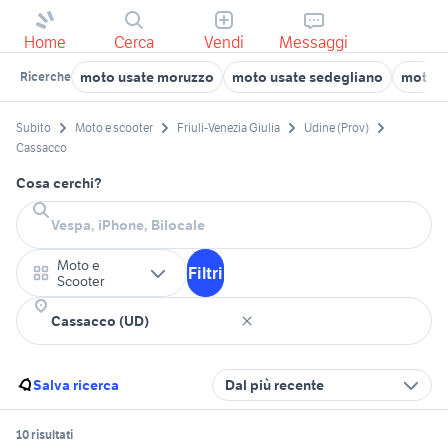
Home
Cerca
Vendi
Messaggi
moto usate moruzzo
moto usate sedegliano
moto u
Ricerche
Subito
Moto e scooter
Friuli-Venezia Giulia
Udine (Prov)
Cassacco
Cosa cerchi?
Moto e
Filtri
Scooter
Salva ricerca
Dal più recente
10 risultati