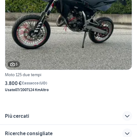
6
Moto 125 due tempi
3.800 €
Cassacco
(
UD
)
Usato
07/2007
124 Km
Altro
Più cercati
Correlati
Richerche simili
Suggerimenti
Ricerche consigliate