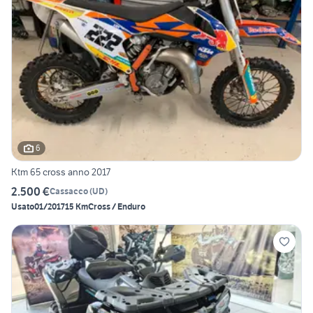
6
Ktm 65 cross anno 2017
2.500 €
Cassacco
(
UD
)
Usato
01/2017
15 Km
Cross / Enduro