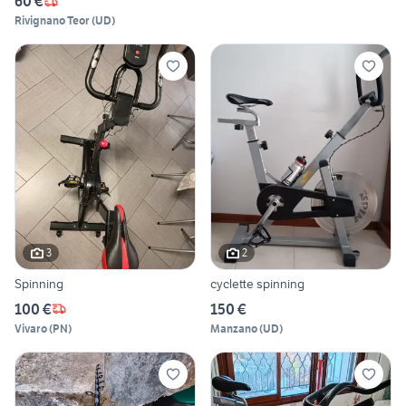
60 €
Rivignano Teor
(
UD
)
3
2
Spinning
cyclette spinning
100 €
150 €
Vivaro
(
PN
)
Manzano
(
UD
)