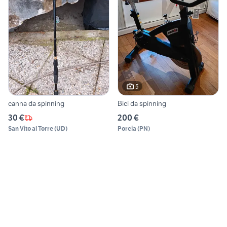
5
canna da spinning
Bici da spinning
30 €
200 €
San Vito al Torre
(
UD
)
Porcia
(
PN
)