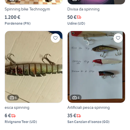
Spinning bike Technogym
Divisa da spinning
1.200 €
50 €
Pordenone
(
PN
)
Udine
(
UD
)
6
4
esca spinning
Artificiali pesca spinning
6 €
35 €
Rivignano Teor
(
UD
)
San Canzian d'Isonzo
(
GO
)