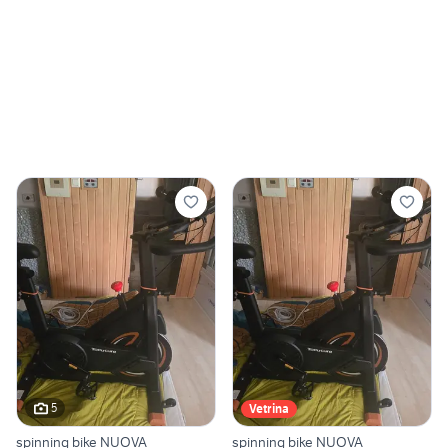
5
Vetrina
spinning bike NUOVA
spinning bike NUOVA