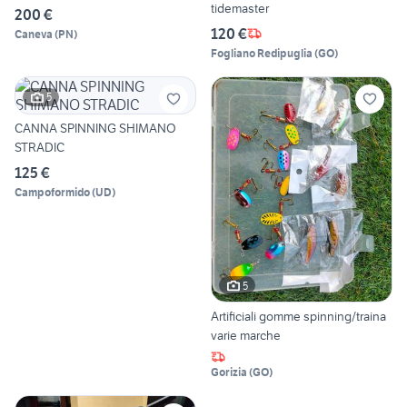
tidemaster
200 €
120 €
Caneva
(
PN
)
Fogliano Redipuglia
(
GO
)
5
CANNA SPINNING SHIMANO
STRADIC
125 €
Campoformido
(
UD
)
5
Artificiali gomme spinning/traina
varie marche
Gorizia
(
GO
)