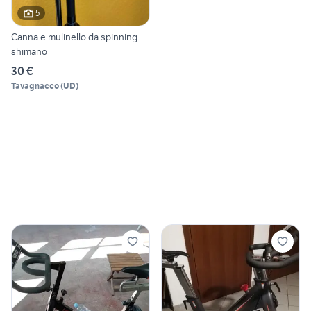
5
Canna e mulinello da spinning
shimano
30 €
Tavagnacco
(
UD
)