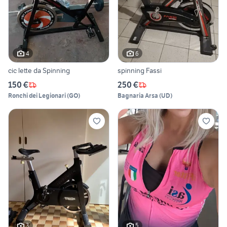
4
6
cic lette da Spinning
spinning Fassi
150 €
250 €
Ronchi dei Legionari
(
GO
)
Bagnaria Arsa
(
UD
)
3
5