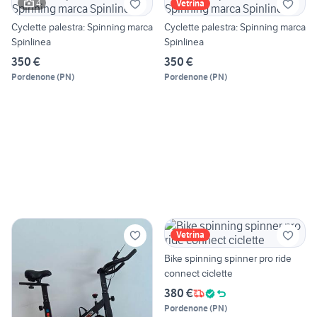
4
Vetrina
Cyclette palestra: Spinning marca
Cyclette palestra: Spinning marca
Spinlinea
Spinlinea
350 €
350 €
Pordenone
(
PN
)
Pordenone
(
PN
)
Vetrina
Bike spinning spinner pro ride
connect ciclette
380 €
Pordenone
(
PN
)