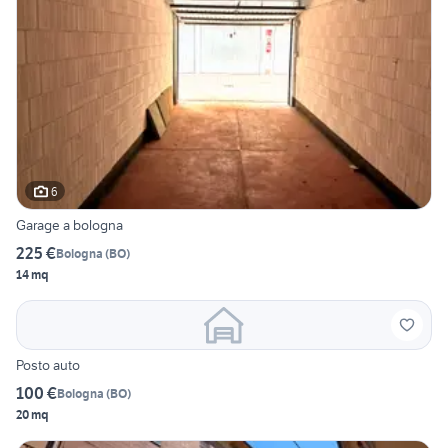
6
Garage a bologna
225 €
Bologna
(
BO
)
14 mq
Posto auto
100 €
Bologna
(
BO
)
20 mq