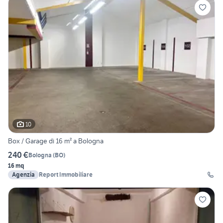
10
Box / Garage di 16 m² a Bologna
240 €
Bologna
(
BO
)
16 mq
Agenzia
Report Immobiliare