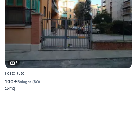
5
Posto auto
100 €
Bologna
(
BO
)
15 mq