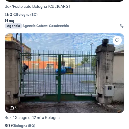
Box/Posto auto Bologna [CBL16ARG]
160 €
Bologna
(
BO
)
16 mq
Agenzia
Agenzia Gabetti Casalecchio
6
Box / Garage di 12 m² a Bologna
80 €
Bologna
(
BO
)