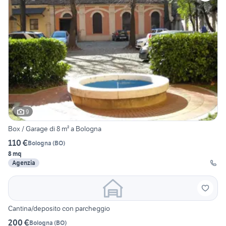
9
Box / Garage di 8 m² a Bologna
110 €
Bologna
(
BO
)
8 mq
Agenzia
Cantina/deposito con parcheggio
200 €
Bologna
(
BO
)