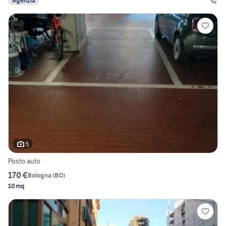
Agenzia
5
Posto auto
170 €
Bologna
(
BO
)
10 mq