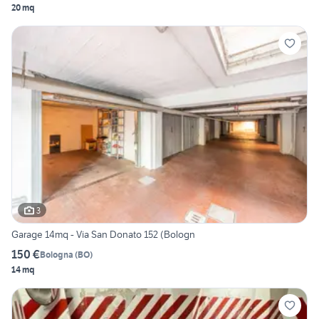
20 mq
3
Garage 14mq - Via San Donato 152 (Bologn
150 €
Bologna
(
BO
)
14 mq