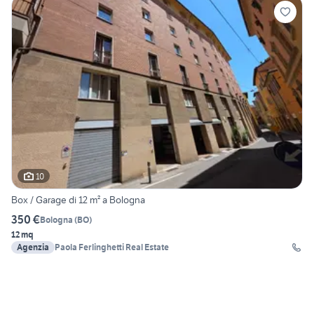
10
Box / Garage di 12 m² a Bologna
350 €
Bologna
(
BO
)
12 mq
Agenzia
Paola Ferlinghetti Real Estate