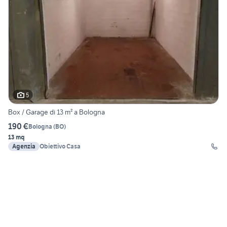
5
Box / Garage di 13 m² a Bologna
190 €
Bologna
(
BO
)
13 mq
Agenzia
Obiettivo Casa