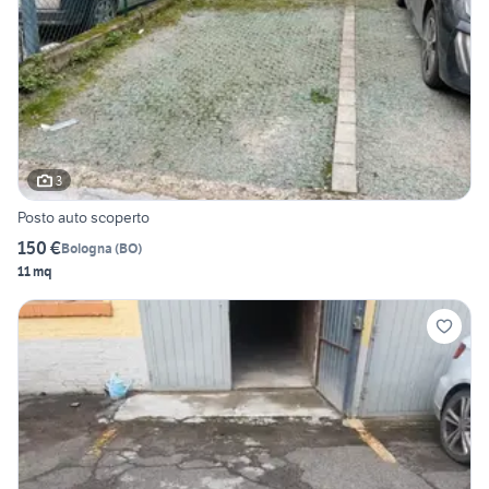
3
Posto auto scoperto
150 €
Bologna
(
BO
)
11 mq