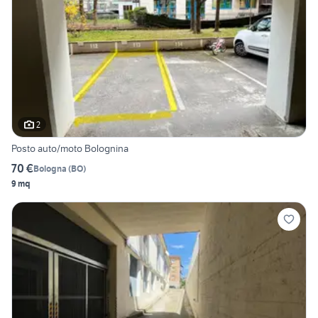
2
Posto auto/moto Bolognina
70 €
Bologna
(
BO
)
9 mq