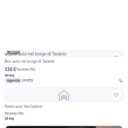
14
Box auto nel borgo di Taranto
330 €
Taranto
(
TA
)
40 mq
Agenzia
IPISTO
Posto auto Via Cadore
Taranto
(
TA
)
15 mq