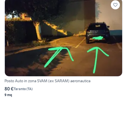
Posto Auto in zona SVAM (ex SARAM) aeronautica
80 €
Taranto
(
TA
)
9 mq