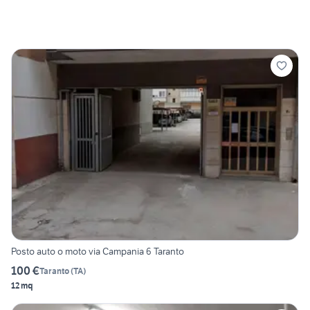
Posto auto o moto via Campania 6 Taranto
100 €
Taranto
(
TA
)
12 mq