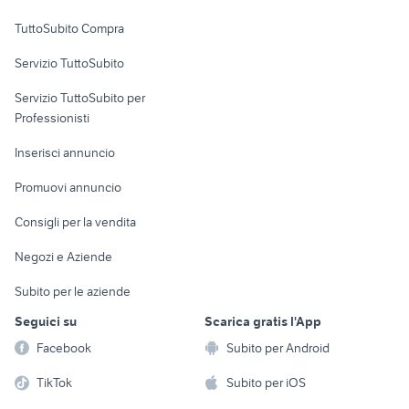
Uffici e Locali
TuttoSubito Compra
commerciali
Servizio TuttoSubito
elettronica
per la casa e la
sports e hobby
Servizio TuttoSubito per
persona
Informatica
Animali
Professionisti
Arredamento e
Console e
Accessori per
Casalinghi
Inserisci annuncio
Videogiochi
animali
Elettrodomestici
Promuovi annuncio
Audio/Video
Musica e Film
Giardino e Fai da te
Consigli per la vendita
Fotografia
Libri e Riviste
Abbigliamento e
Negozi e Aziende
Telefonia
Strumenti Musicali
Accessori
Subito per le aziende
Sports
Tutto per i bambini
Seguici su
Scarica gratis l'App
Biciclette
Facebook
Subito per Android
Collezionismo
TikTok
Subito per iOS