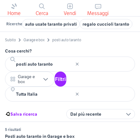
Home
Cerca
Vendi
Messaggi
auto usate taranto privati
regalo cuccioli taranto
te
Ricerche
Subito
Garage e box
posti auto taranto
Cosa cerchi?
Garage e
Filtri
box
Salva ricerca
Dal più recente
5 risultati
Posti auto taranto in Garage e box