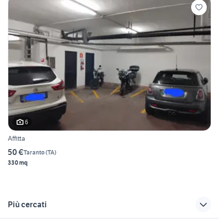
6
Affitta
50 €
Taranto
(
TA
)
330 mq
Più cercati