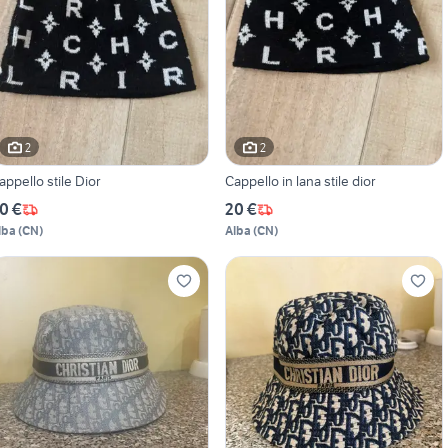
2
2
appello stile Dior
Cappello in lana stile dior
0 €
20 €
lba
(
CN
)
Alba
(
CN
)