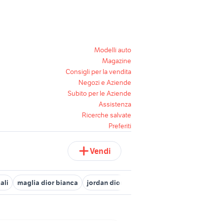
Modelli auto
Magazine
Consigli per la vendita
Negozi e Aziende
Subito per le Aziende
Assistenza
Ricerche salvate
Preferiti
Vendi
ali
maglia dior bianca
jordan dior
dior foulard
unghie dior