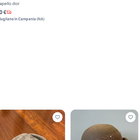
apello dior
0 €
iugliano in Campania
(
NA
)