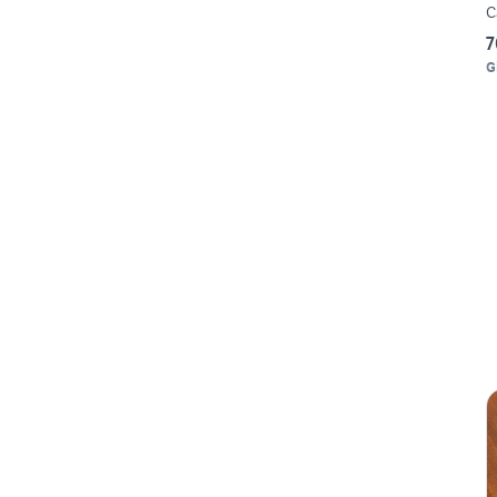
C
7
G