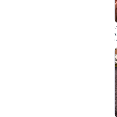
C
7
L