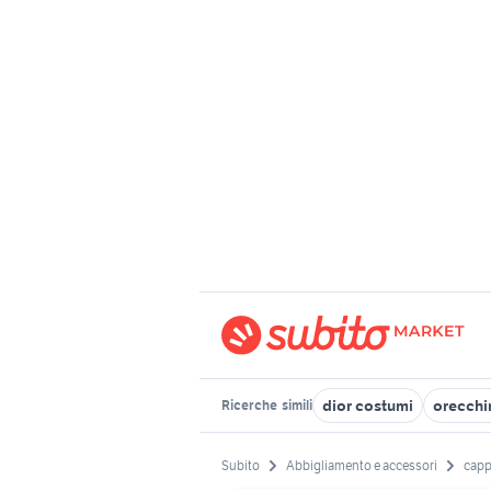
dior costumi
orecchin
Ricerche
simili
Subito
Abbigliamento e accessori
cappe