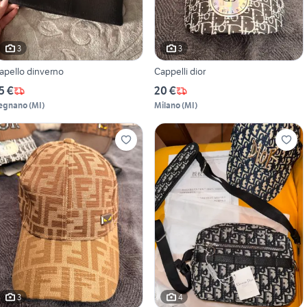
3
3
apello dinverno
Cappelli dior
5 €
20 €
egnano
(
MI
)
Milano
(
MI
)
3
4