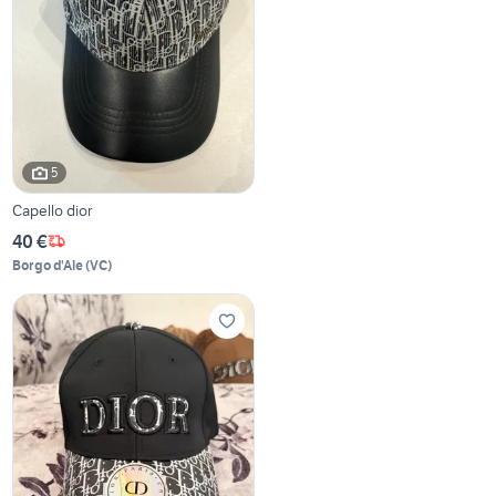
5
Capello dior
40 €
Borgo d'Ale
(
VC
)