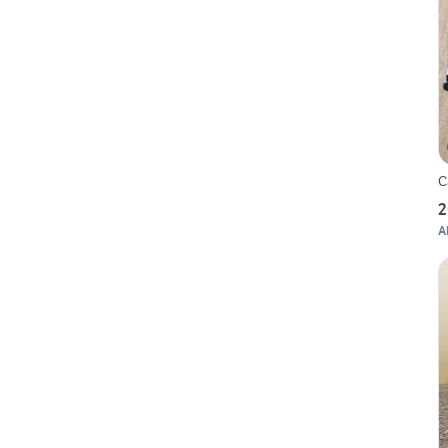
C
2
A