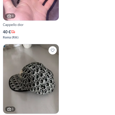
4
Cappello dior
40 €
Roma
(
RM
)
3