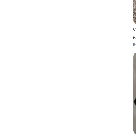
C
6
R