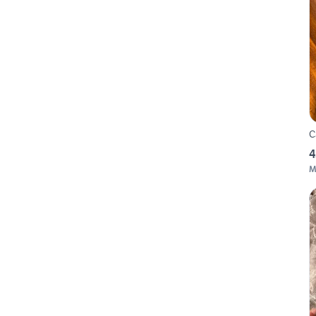
C
4
M