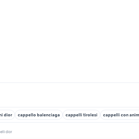
i dior
cappello balenciaga
cappelli tirolesi
cappelli con anim
lli dior