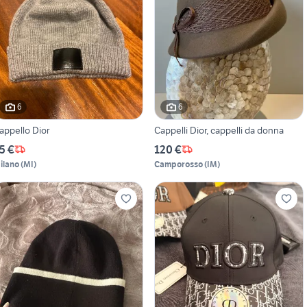
6
6
appello Dior
Cappelli Dior, cappelli da donna
5 €
120 €
ilano
(
MI
)
Camporosso
(
IM
)