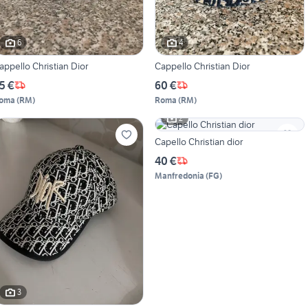
6
4
appello Christian Dior
Cappello Christian Dior
5 €
60 €
oma
(
RM
)
Roma
(
RM
)
2
Capello Christian dior
40 €
Manfredonia
(
FG
)
3