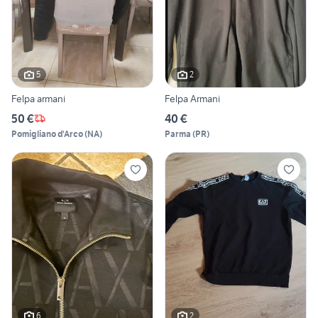
5
2
Felpa armani
Felpa Armani
50 €
40 €
Pomigliano d'Arco
(
NA
)
Parma
(
PR
)
6
2