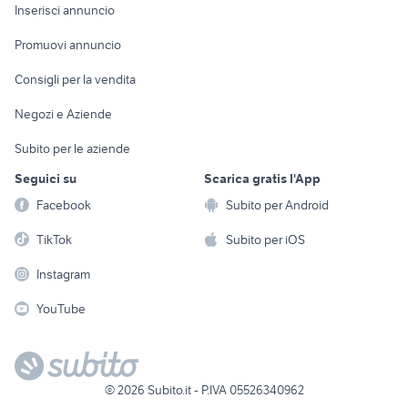
Console e
Accessori per
Casalinghi
Inserisci annuncio
Videogiochi
animali
Elettrodomestici
Promuovi annuncio
Audio/Video
Musica e Film
Giardino e Fai da te
Consigli per la vendita
Fotografia
Libri e Riviste
Abbigliamento e
Negozi e Aziende
Telefonia
Strumenti Musicali
Accessori
Subito per le aziende
Sports
Tutto per i bambini
Seguici su
Scarica gratis l'App
Biciclette
Facebook
Subito per Android
Collezionismo
TikTok
Subito per iOS
Instagram
YouTube
©
2026
Subito.it - P.IVA 05526340962