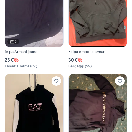
2
felpa Armani jeans
Felpa emporio armani
25 €
30 €
Lamezia Terme
(
CZ
)
Bergeggi
(
SV
)