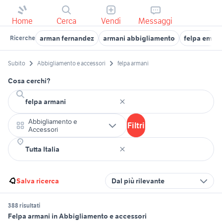
Home
Cerca
Vendi
Messaggi
arman fernandez
armani abbigliamento
felpa empo
Ricerche
Subito
Abbigliamento e accessori
felpa armani
Cosa cerchi?
Abbigliamento e
Filtri
Accessori
Salva ricerca
Dal più rilevante
388 risultati
Felpa armani in Abbigliamento e accessori