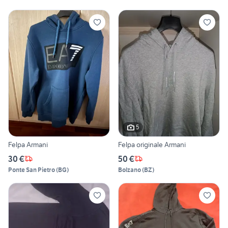
5
Felpa Armani
Felpa originale Armani
30 €
50 €
Ponte San Pietro
(
BG
)
Bolzano
(
BZ
)