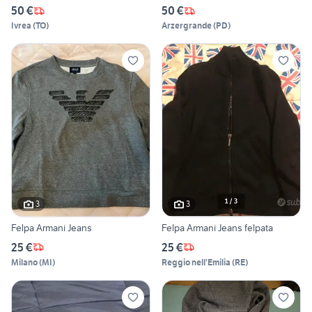
50 €
50 €
Ivrea
(
TO
)
Arzergrande
(
PD
)
3
3
Felpa Armani Jeans
Felpa Armani Jeans felpata
25 €
25 €
Milano
(
MI
)
Reggio nell'Emilia
(
RE
)