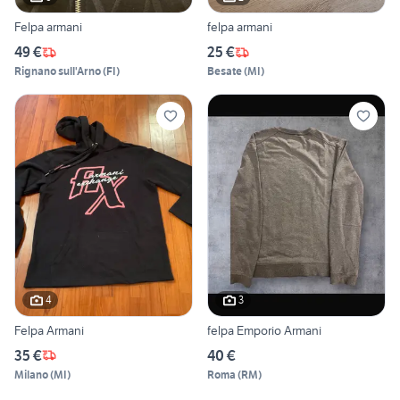
Felpa armani
felpa armani
49 €
25 €
Rignano sull'Arno
(
FI
)
Besate
(
MI
)
4
3
Felpa Armani
felpa Emporio Armani
35 €
40 €
Milano
(
MI
)
Roma
(
RM
)