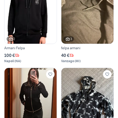
2
3
Armani Felpa
felpa armani
100 €
40 €
Napoli
(
NA
)
Vanzago
(
MI
)