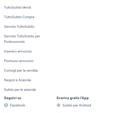
Case vacanza
TuttoSubito Vendi
Uffici e Locali
TuttoSubito Compra
commerciali
Servizio TuttoSubito
elettronica
per la casa e la
sports e hobby
Servizio TuttoSubito per
persona
Informatica
Animali
Professionisti
Arredamento e
Console e
Accessori per
Casalinghi
Inserisci annuncio
Videogiochi
animali
Elettrodomestici
Promuovi annuncio
Audio/Video
Musica e Film
Giardino e Fai da te
Consigli per la vendita
Fotografia
Libri e Riviste
Abbigliamento e
Negozi e Aziende
Telefonia
Strumenti Musicali
Accessori
Subito per le aziende
Sports
Tutto per i bambini
Seguici su
Scarica gratis l'App
Biciclette
Facebook
Subito per Android
Collezionismo