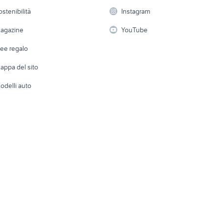
 a schiera
Candidati in cerca di
Audio/Video
Elettrod
ostenibilità
Instagram
lavoro
i
Fotografia
Giardino 
agazine
YouTube
Attrezzature di lavoro
Telefonia
Abbigli
dee regalo
Accesso
e altro
appa del sito
Tutto per
odelli auto