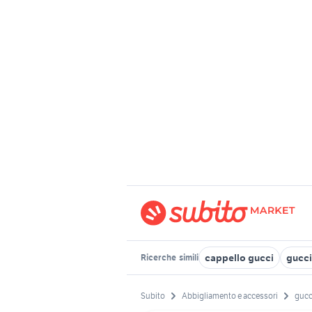
cappello gucci
gucci 
Ricerche
simili
Subito
Abbigliamento e accessori
gucc