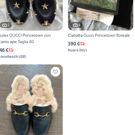
5
4
ules GUCCI Princetown con
Ciabatta Gucci Princetown floreale
icamo ape Taglia 40
390 €
46 €
Nuoro
(
NU
)
rocefieschi
(
GE
)