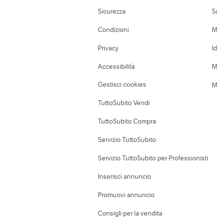
Moto e Scooter
Ville singole e
Sicurezza
S
Accessori Moto
Terreni e rustic
Condizioni
M
Nautica
Garage e box
Privacy
I
Caravan e Camper
Loft, mansarde 
Accessibilità
M
Veicoli commerciali
Case vacanza
Gestisci cookies
M
Uffici e Locali
TuttoSubito Vendi
commerciali
TuttoSubito Compra
Servizio TuttoSubito
Servizio TuttoSubito per Professionisti
Inserisci annuncio
Promuovi annuncio
Consigli per la vendita