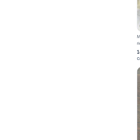
M
r
1
C