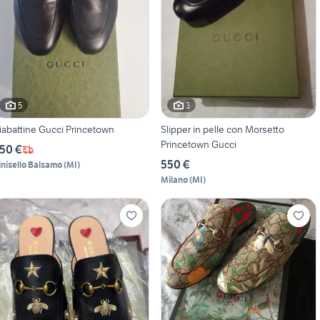
5
3
iabattine Gucci Princetown
Slipper in pelle con Morsetto
Princetown Gucci
50 €
550 €
inisello Balsamo
(
MI
)
Milano
(
MI
)