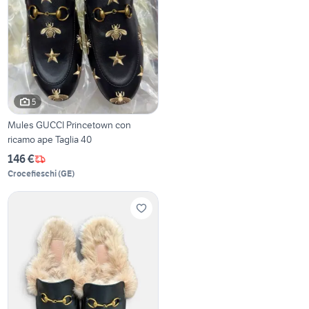
5
Mules GUCCI Princetown con
ricamo ape Taglia 40
146 €
Crocefieschi
(
GE
)