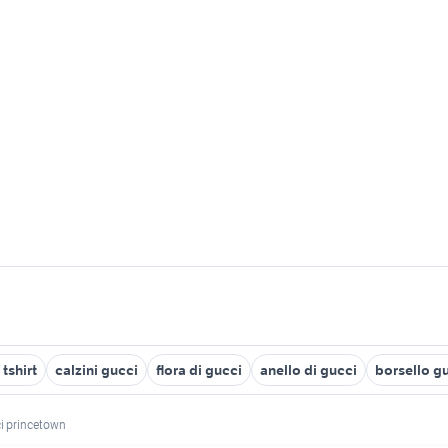
tshirt
calzini gucci
flora di gucci
anello di gucci
borsello g
i princetown