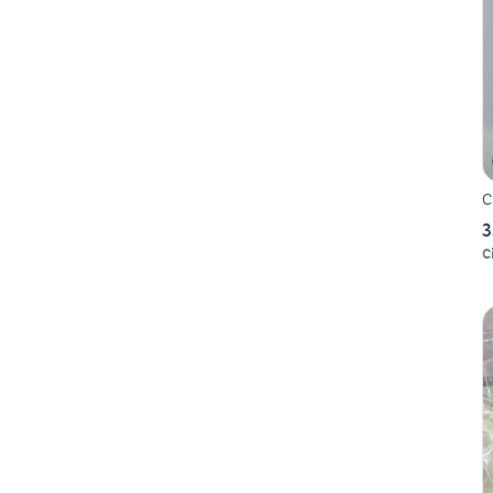
C
3
C