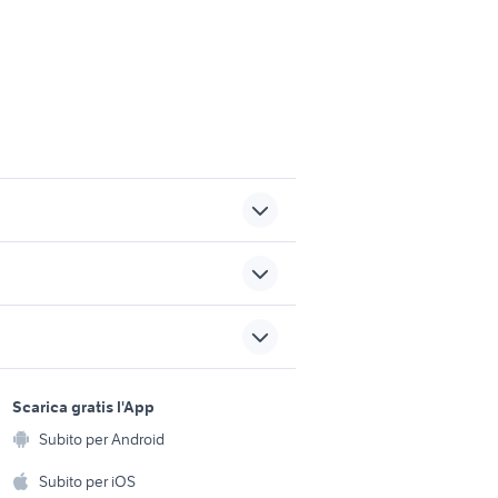
ic
kymco like accessori moto
o
stufa pellet usata 200 euro
sports e hobby
a
Scarica gratis l'App
Animali
ti
ricambi mv agusta epoca
Subito per Android
ento e
rande
cuoieria fiorentina borse
Accessori per animali
hi
Subito per iOS
abbigliamento