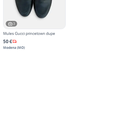
3
Mules Gucci princetown dupe
50 €
Modena
(
MO
)