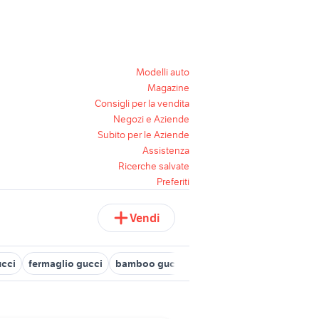
Modelli auto
Magazine
Consigli per la vendita
Negozi e Aziende
Subito per le Aziende
Assistenza
Ricerche salvate
Preferiti
Vendi
ucci
fermaglio gucci
bamboo gucci
piumino gucci
tessuti f