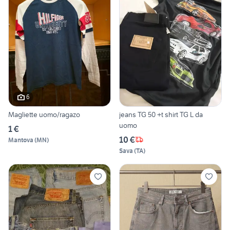
6
Magliette uomo/ragazo
jeans TG 50 +t shirt TG L da
uomo
1 €
10 €
Mantova
(
MN
)
Sava
(
TA
)