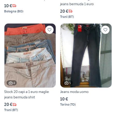
jeans bermuda 1 euro
10 €
20 €
Bologna
(
BO
)
Trani
(
BT
)
4
5
Stock 20 capi a 1 euro maglie
Jeans moda uomo
jeans bermuda shirt
10 €
20 €
Torino
(
TO
)
Trani
(
BT
)