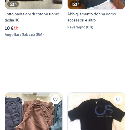
5
6
Lotto pantaloni di cotone uomo
Abbigliamento donna uomo
taglia 46
accessori e altro
Peveragno
(
CN
)
10 €
Anguillara Sabazia
(
RM
)