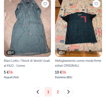
6
6
Maxi Lotto / Stock di Vestiti Usati
Abbigliamento uomo moda firme
al KILO - Uomo
stilisti ORIGINALI
5 €
10 €
Napoli
(
NA
)
Dalmine
(
BG
)
1
2