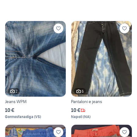
2
6
Jeans WPM
Pantaloni e jeans
10 €
10 €
Gonnosfanadiga
(
VS
)
Napoli
(
NA
)