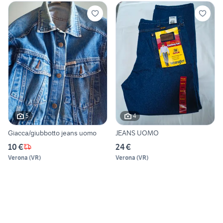
5
4
Giacca/giubbotto jeans uomo
JEANS UOMO
10 €
24 €
Verona
(
VR
)
Verona
(
VR
)