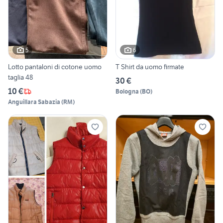
5
6
Lotto pantaloni di cotone uomo
T Shirt da uomo firmate
taglia 48
30 €
10 €
Bologna
(
BO
)
Anguillara Sabazia
(
RM
)