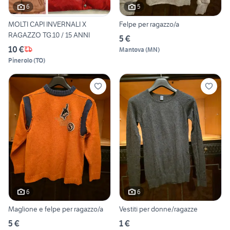
6
5
MOLTI CAPI INVERNALI X
Felpe per ragazzo/a
RAGAZZO TG.10 / 15 ANNI
5 €
10 €
Mantova
(
MN
)
Pinerolo
(
TO
)
6
6
Maglione e felpe per ragazzo/a
Vestiti per donne/ragazze
5 €
1 €