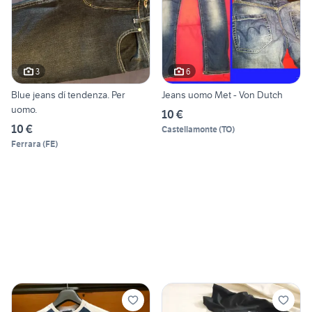
3
6
Blue jeans dí tendenza. Per
Jeans uomo Met - Von Dutch
uomo.
10 €
10 €
Castellamonte
(
TO
)
Ferrara
(
FE
)