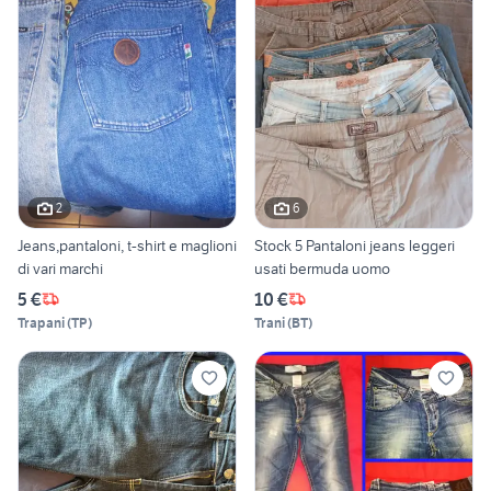
2
6
Jeans,pantaloni, t-shirt e maglioni
Stock 5 Pantaloni jeans leggeri
di vari marchi
usati bermuda uomo
5 €
10 €
Trapani
(
TP
)
Trani
(
BT
)