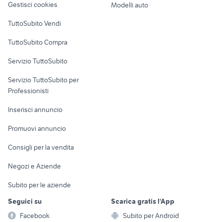
Gestisci cookies
Modelli auto
Case vacanza
TuttoSubito Vendi
Uffici e Locali
TuttoSubito Compra
commerciali
Servizio TuttoSubito
elettronica
per la casa e la
sports e hobby
Servizio TuttoSubito per
persona
Informatica
Animali
Professionisti
Arredamento e
Console e
Accessori per
Casalinghi
Inserisci annuncio
Videogiochi
animali
Elettrodomestici
Promuovi annuncio
Audio/Video
Musica e Film
Giardino e Fai da te
Consigli per la vendita
Fotografia
Libri e Riviste
Abbigliamento e
Negozi e Aziende
Telefonia
Strumenti Musicali
Accessori
Subito per le aziende
Sports
Tutto per i bambini
Seguici su
Scarica gratis l'App
Biciclette
Facebook
Subito per Android