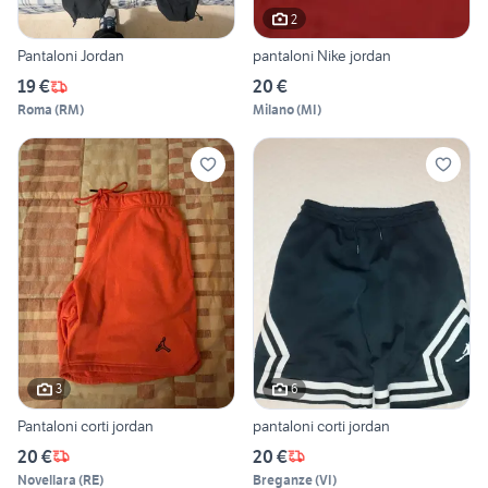
2
Pantaloni Jordan
pantaloni Nike jordan
19 €
20 €
Roma
(
RM
)
Milano
(
MI
)
3
6
Pantaloni corti jordan
pantaloni corti jordan
20 €
20 €
Novellara
(
RE
)
Breganze
(
VI
)