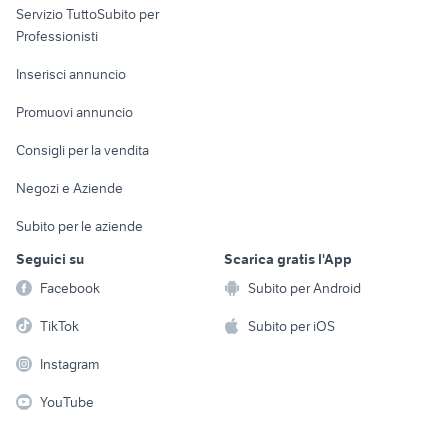
Servizio TuttoSubito per
persona
Informatica
Animali
Professionisti
Arredamento e
Console e
Accessori per
Casalinghi
Inserisci annuncio
Videogiochi
animali
Elettrodomestici
Promuovi annuncio
Audio/Video
Musica e Film
Giardino e Fai da te
Consigli per la vendita
Fotografia
Libri e Riviste
Abbigliamento e
Negozi e Aziende
Telefonia
Strumenti Musicali
Accessori
Subito per le aziende
Sports
Tutto per i bambini
Seguici su
Scarica gratis l'App
Biciclette
Facebook
Subito per Android
Collezionismo
TikTok
Subito per iOS
Instagram
YouTube