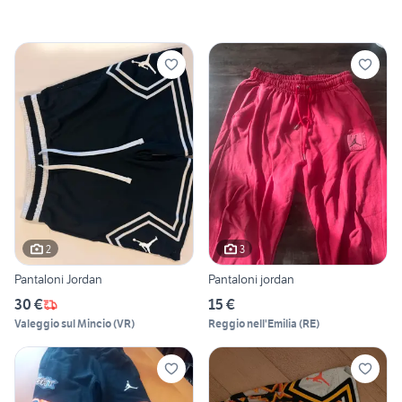
2
3
Pantaloni Jordan
Pantaloni jordan
30 €
15 €
Valeggio sul Mincio
(
VR
)
Reggio nell'Emilia
(
RE
)