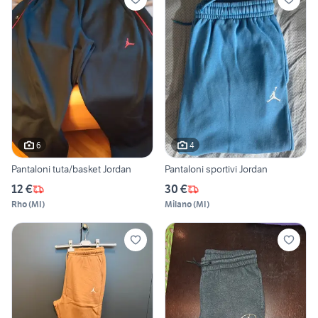
6
4
Pantaloni tuta/basket Jordan
Pantaloni sportivi Jordan
12 €
30 €
Rho
(
MI
)
Milano
(
MI
)