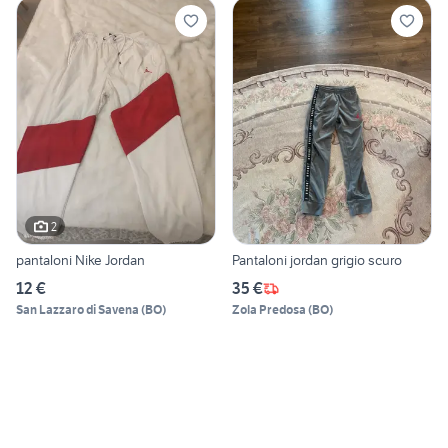
2
pantaloni Nike Jordan
Pantaloni jordan grigio scuro
12 €
35 €
San Lazzaro di Savena
(
BO
)
Zola Predosa
(
BO
)