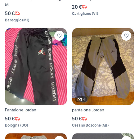
M
20 €
50 €
Cartigliano
(
VI
)
Bareggio
(
MI
)
4
Pantalone jordan
pantalone Jordan
50 €
50 €
Bologna
(
BO
)
Cesano Boscone
(
MI
)