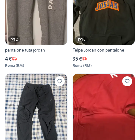
2
6
pantalone tuta jordan
Felpa Jordan con pantalone
4 €
35 €
Roma
(
RM
)
Roma
(
RM
)