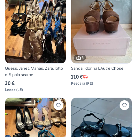
6
Guess, Janet, Manas, Zara, lotto
Sandali donna L'Autre Chose
di 9 paia scarpe
110 €
30 €
Pescara
(
PE
)
Lecce
(
LE
)