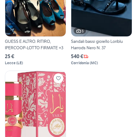
6
GUESS E ALTRO. RITIRO,
Sandali bassi gioiello Loriblu
IPERCOOP-LOTTO FIRMATE +3
Harrods Nero N. 37
25 €
540 €
Lecce
(
LE
)
Corridonia
(
MC
)