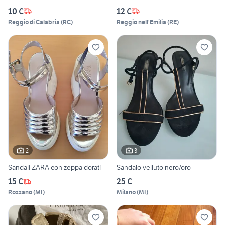
10 €
12 €
Reggio di Calabria
(
RC
)
Reggio nell'Emilia
(
RE
)
2
3
Sandali ZARA con zeppa dorati
Sandalo velluto nero/oro
15 €
25 €
Rozzano
(
MI
)
Milano
(
MI
)