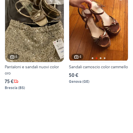
4
4
Pantaloni e sandali nuovi color
Sandali camoscio color cammello
oro
50 €
75 €
Genova
(
GE
)
Brescia
(
BS
)