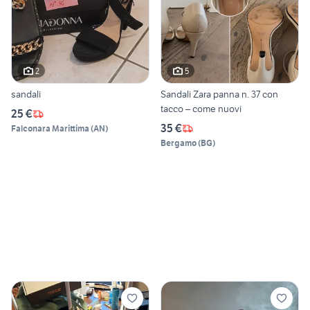
2
5
sandali
Sandali Zara panna n. 37 con
tacco – come nuovi
25 €
35 €
Falconara Marittima
(
AN
)
Bergamo
(
BG
)