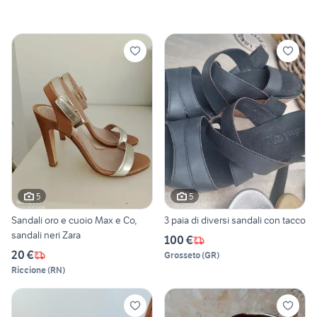
5
5
Sandali oro e cuoio Max e Co,
3 paia di diversi sandali con tacco
sandali neri Zara
100 €
20 €
Grosseto
(
GR
)
Riccione
(
RN
)