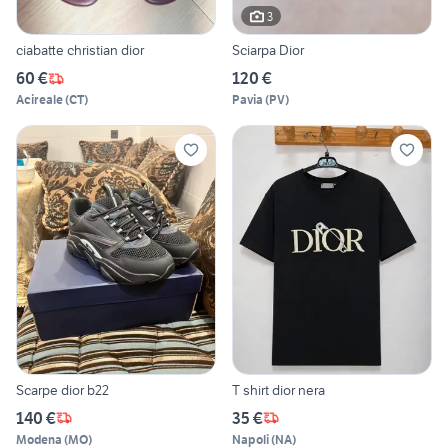
3
ciabatte christian dior
Sciarpa Dior
60 €
120 €
Acireale
(
CT
)
Pavia
(
PV
)
Scarpe dior b22
T shirt dior nera
140 €
35 €
Modena
(
MO
)
Napoli
(
NA
)