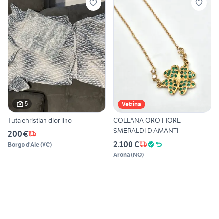
5
Vetrina
Tuta christian dior lino
COLLANA ORO FIORE
SMERALDI DIAMANTI
200 €
2.100 €
Borgo d'Ale
(
VC
)
Arona
(
NO
)