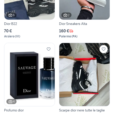
6
2
Dior B22
Dior Sneakers Alta
70 €
160 €
Arsiero
(
VI
)
Palermo
(
PA
)
4
Profumo dior
Scarpe dior nere tutte le taglie