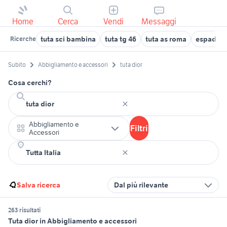
Home
Cerca
Vendi
Messaggi
tuta sci bambina
tuta tg 46
tuta as roma
espadrill
Ricerche
Subito
Abbigliamento e accessori
tuta dior
Cosa cerchi?
Abbigliamento e
Filtri
Accessori
Salva ricerca
Dal più rilevante
263 risultati
Tuta dior in Abbigliamento e accessori