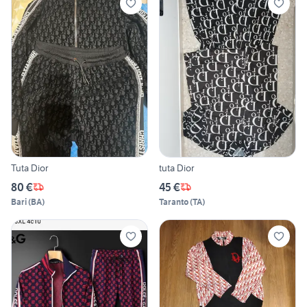
Tuta Dior
tuta Dior
80 €
45 €
Bari
(
BA
)
Taranto
(
TA
)