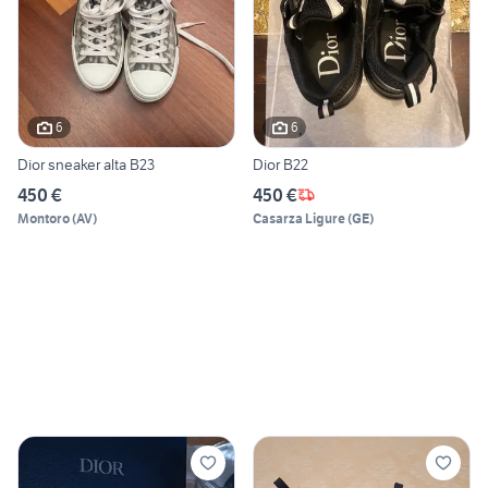
6
6
Dior sneaker alta B23
Dior B22
450 €
450 €
Montoro
(
AV
)
Casarza Ligure
(
GE
)