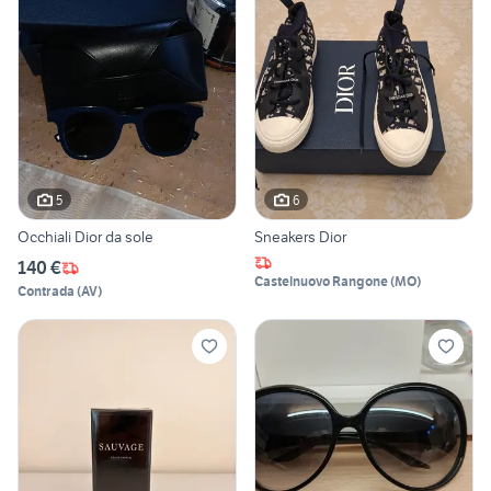
5
6
Occhiali Dior da sole
Sneakers Dior
140 €
Castelnuovo Rangone
(
MO
)
Contrada
(
AV
)