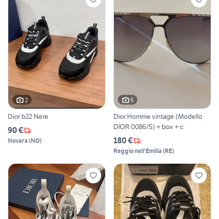
2
6
Dior b22 Nere
Dior Homme vintage (Modello
DIOR 0086/S) + box + c
90 €
180 €
Novara
(
NO
)
Reggio nell'Emilia
(
RE
)