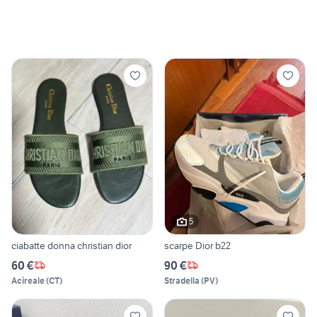
5
ciabatte donna christian dior
scarpe Dior b22
60 €
90 €
Acireale
(
CT
)
Stradella
(
PV
)