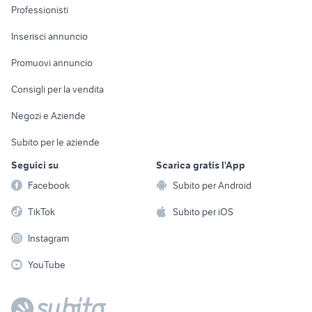
Informatica
Animali
Professionisti
Arredamento e
Console e
Accessori per
Casalinghi
Inserisci annuncio
Videogiochi
animali
Elettrodomestici
Promuovi annuncio
Audio/Video
Musica e Film
Giardino e Fai da te
Consigli per la vendita
Fotografia
Libri e Riviste
Abbigliamento e
Negozi e Aziende
Telefonia
Strumenti Musicali
Accessori
Subito per le aziende
Sports
Tutto per i bambini
Seguici su
Scarica gratis l'App
Biciclette
Facebook
Subito per Android
Collezionismo
TikTok
Subito per iOS
Instagram
YouTube