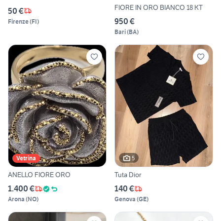
FIORE IN ORO BIANCO 18 KT
50 €
950 €
Firenze
(
FI
)
Bari
(
BA
)
5
Vetrina
ANELLO FIORE ORO
Tuta Dior
1.400 €
140 €
Arona
(
NO
)
Genova
(
GE
)