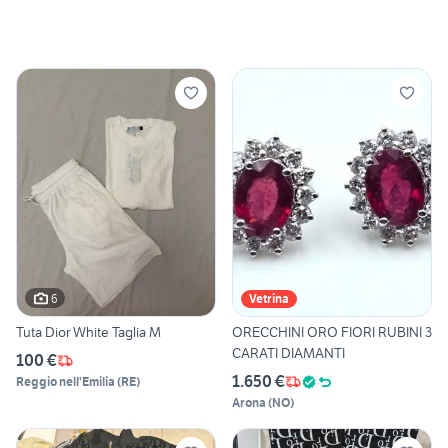
6
Vetrina
Tuta Dior White Taglia M
ORECCHINI ORO FIORI RUBINI 3
CARATI DIAMANTI
100 €
1.650 €
Reggio nell'Emilia
(
RE
)
Arona
(
NO
)