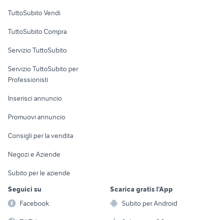
Case vacanza
TuttoSubito Vendi
Uffici e Locali
TuttoSubito Compra
commerciali
Servizio TuttoSubito
elettronica
per la casa e la
sports e hobby
Servizio TuttoSubito per
persona
Informatica
Animali
Professionisti
Arredamento e
Console e
Accessori per
Casalinghi
Inserisci annuncio
Videogiochi
animali
Elettrodomestici
Promuovi annuncio
Audio/Video
Musica e Film
Giardino e Fai da te
Consigli per la vendita
Fotografia
Libri e Riviste
Abbigliamento e
Negozi e Aziende
Telefonia
Strumenti Musicali
Accessori
Subito per le aziende
Sports
Tutto per i bambini
Seguici su
Scarica gratis l'App
Biciclette
Facebook
Subito per Android
Collezionismo