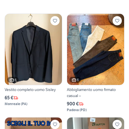
6
6
Vestito completo uomo Sisley
Abbigliamento uomo firmato
casual –
65 €
900 €
Monreale
(
PA
)
Padova
(
PD
)