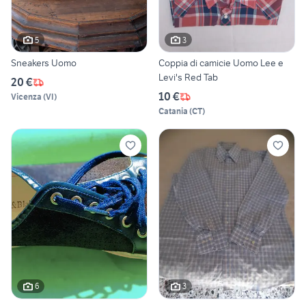
5
3
Sneakers Uomo
Coppia di camicie Uomo Lee e
Levi's Red Tab
20 €
10 €
Vicenza
(
VI
)
Catania
(
CT
)
6
3