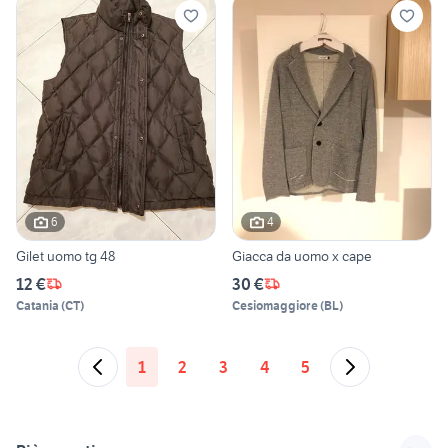
6
4
Gilet uomo tg 48
Giacca da uomo x cape
12 €
30 €
Catania
(
CT
)
Cesiomaggiore
(
BL
)
1
2
3
4
5