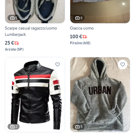
5
6
Scarpe casual ragazzo/uomo
Giacca uomo
Lumberjack
100 €
25 €
Piraino
(
ME
)
Arcola
(
SP
)
2
5