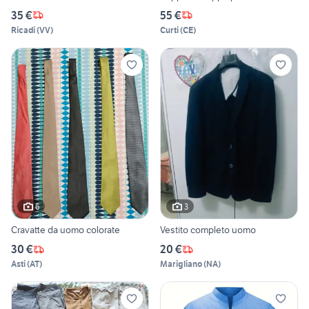
35 €
55 €
Ricadi
(
VV
)
Curti
(
CE
)
6
3
Cravatte da uomo colorate
Vestito completo uomo
30 €
20 €
Asti
(
AT
)
Marigliano
(
NA
)