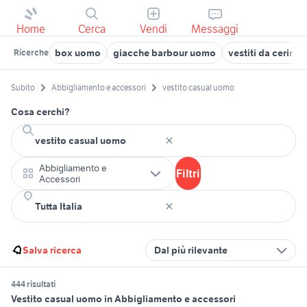
Home
Cerca
Vendi
Messaggi
box uomo
giacche barbour uomo
vestiti da cerimo
Ricerche
Subito
Abbigliamento e accessori
vestito casual uomo
Cosa cerchi?
Abbigliamento e
Filtri
Accessori
Salva ricerca
Dal più rilevante
444 risultati
Vestito casual uomo in Abbigliamento e accessori