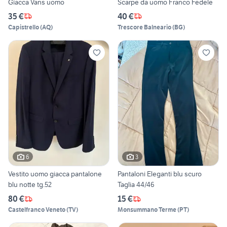
Giacca Vans uomo
Scarpe da uomo Franco Fedele
35 €
40 €
Capistrello
(
AQ
)
Trescore Balneario
(
BG
)
6
3
Vestito uomo giacca pantalone
Pantaloni Eleganti blu scuro
blu notte tg.52
Taglia 44/46
80 €
15 €
Castelfranco Veneto
(
TV
)
Monsummano Terme
(
PT
)