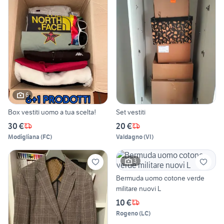
6
Box vestiti uomo a tua scelta!
Set vestiti
30 €
20 €
Modigliana
(
FC
)
Valdagno
(
VI
)
3
Bermuda uomo cotone verde
militare nuovi L
10 €
Rogeno
(
LC
)