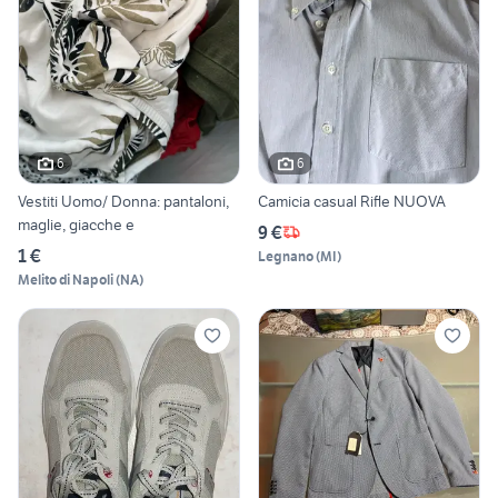
6
6
Vestiti Uomo/ Donna: pantaloni,
Camicia casual Rifle NUOVA
maglie, giacche e
9 €
1 €
Legnano
(
MI
)
Melito di Napoli
(
NA
)