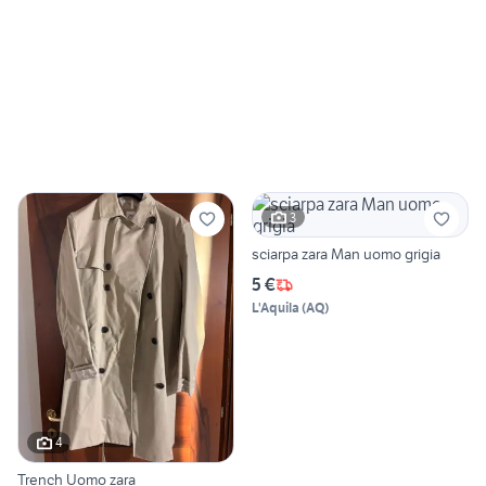
3
sciarpa zara Man uomo grigia
5 €
L'Aquila
(
AQ
)
4
Trench Uomo zara