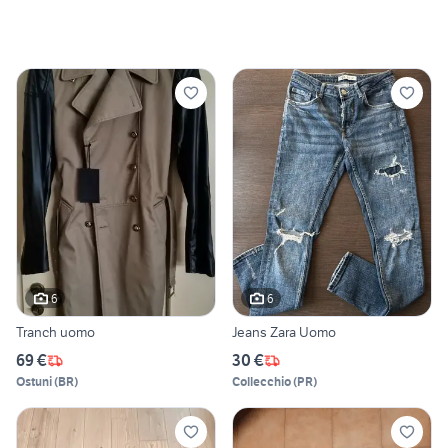
6
6
Tranch uomo
Jeans Zara Uomo
69 €
30 €
Ostuni
(
BR
)
Collecchio
(
PR
)