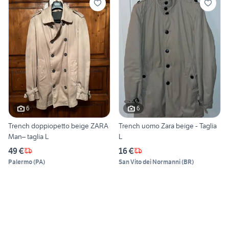
6
6
Trench doppiopetto beige ZARA
Trench uomo Zara beige - Taglia
Man– taglia L
L
49 €
16 €
Palermo
(
PA
)
San Vito dei Normanni
(
BR
)