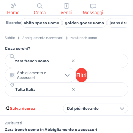
Home
Cerca
Vendi
Messaggi
abito sposo uomo
golden goose uomo
jeans dsqu
Ricerche
Subito
Abbigliamento e accessori
zara trench uomo
Cosa cerchi?
Abbigliamento e
Filtri
Accessori
Salva ricerca
Dal più rilevante
20 risultati
Zara trench uomo in Abbigliamento e accessori