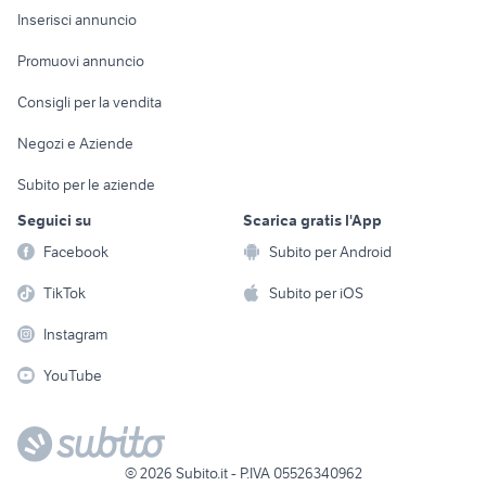
Console e
Accessori per
Casalinghi
Inserisci annuncio
Videogiochi
animali
Elettrodomestici
Promuovi annuncio
Audio/Video
Musica e Film
Giardino e Fai da te
Consigli per la vendita
Fotografia
Libri e Riviste
Abbigliamento e
Negozi e Aziende
Telefonia
Strumenti Musicali
Accessori
Subito per le aziende
Sports
Tutto per i bambini
Seguici su
Scarica gratis l'App
Biciclette
Facebook
Subito per Android
Collezionismo
TikTok
Subito per iOS
Instagram
YouTube
©
2026
Subito.it - P.IVA 05526340962