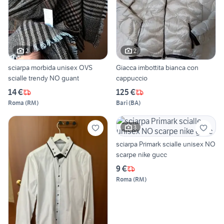
2
2
sciarpa morbida unisex OVS
Giacca imbottita bianca con
scialle trendy NO guant
cappuccio
14 €
125 €
Roma
(
RM
)
Bari
(
BA
)
3
sciarpa Primark scialle unisex NO
scarpe nike gucc
9 €
Roma
(
RM
)