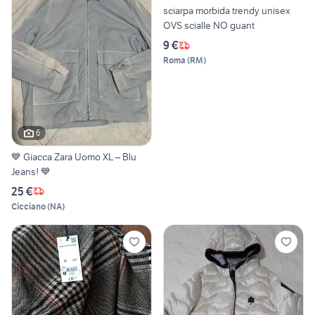
sciarpa morbida trendy unisex
OVS scialle NO guant
9 €
Roma
(
RM
)
6
💙 Giacca Zara Uomo XL – Blu
Jeans! 💙
25 €
Cicciano
(
NA
)