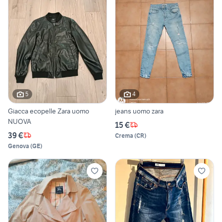
5
4
Giacca ecopelle Zara uomo
jeans uomo zara
NUOVA
15 €
39 €
Crema
(
CR
)
Genova
(
GE
)