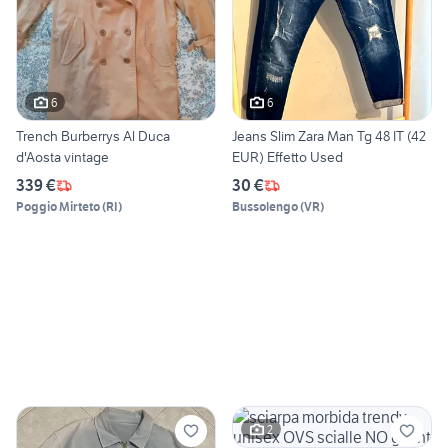
6
6
Trench Burberrys Al Duca
Jeans Slim Zara Man Tg 48 IT (42
d'Aosta vintage
EUR) Effetto Used
339 €
30 €
Poggio Mirteto
(
RI
)
Bussolengo
(
VR
)
2