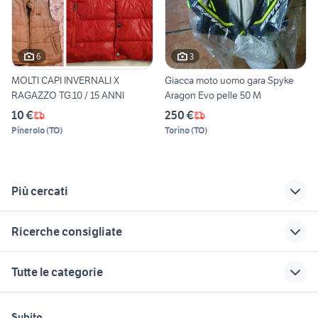
6
3
MOLTI CAPI INVERNALI X
Giacca moto uomo gara Spyke
RAGAZZO TG.10 / 15 ANNI
Aragon Evo pelle 50 M
10 €
250 €
Pinerolo
(
TO
)
Torino
(
TO
)
Più cercati
Correlati
Richerche simili
Suggerimenti
Ricerche consigliate
abbigliamento uomo
trench london
rampe per auto
zara
abbigliamento
plastiche yamaha wr 125 x
pajero 2.8
radio peugeot 208
Tutte le categorie
Borse e zaini Zara
carrello 750 kg
pedane defender 90
valvola scarico auto
display mini cooper
uomo
accessori auto
ricambi moto napoli
vespa 160 gs accessori moto
suzuki dr big accessori moto
motori
immobili
lavoro e servizi
Accessori Zara
motore ford fiesta
gomme 185 65 r14
Subito