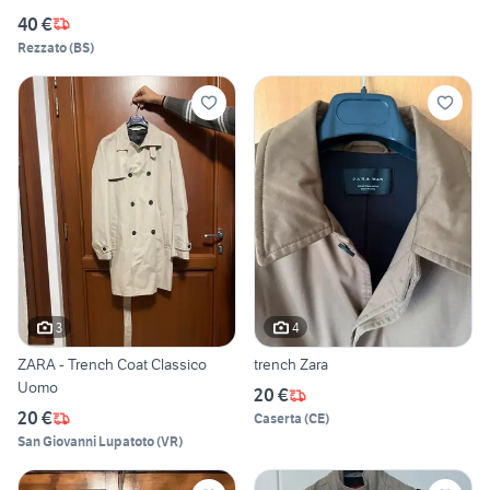
40 €
Rezzato
(
BS
)
3
4
ZARA - Trench Coat Classico
trench Zara
Uomo
20 €
20 €
Caserta
(
CE
)
San Giovanni Lupatoto
(
VR
)