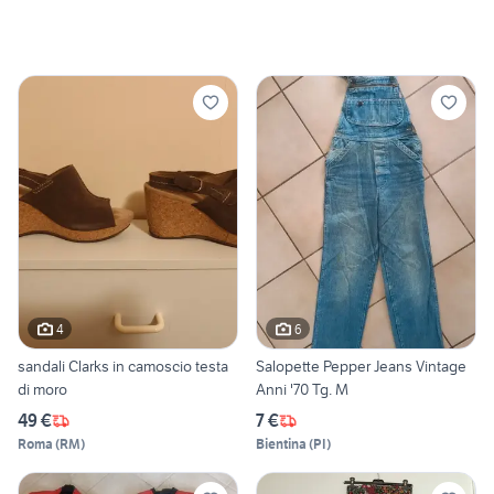
4
6
sandali Clarks in camoscio testa
Salopette Pepper Jeans Vintage
di moro
Anni '70 Tg. M
49 €
7 €
Roma
(
RM
)
Bientina
(
PI
)