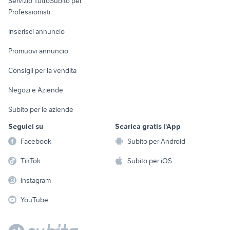
Servizio TuttoSubito per
persona
Informatica
Animali
Professionisti
Arredamento e
Console e
Accessori per
Casalinghi
Inserisci annuncio
Videogiochi
animali
Elettrodomestici
Promuovi annuncio
Audio/Video
Musica e Film
Giardino e Fai da te
Consigli per la vendita
Fotografia
Libri e Riviste
Abbigliamento e
Negozi e Aziende
Telefonia
Strumenti Musicali
Accessori
Subito per le aziende
Sports
Tutto per i bambini
Seguici su
Scarica gratis l'App
Biciclette
Facebook
Subito per Android
Collezionismo
TikTok
Subito per iOS
Instagram
YouTube