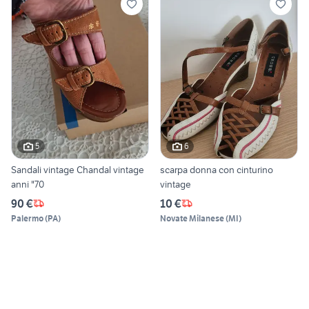
5
6
Sandali vintage Chandal vintage
scarpa donna con cinturino
anni "70
vintage
90 €
10 €
Palermo
(
PA
)
Novate Milanese
(
MI
)