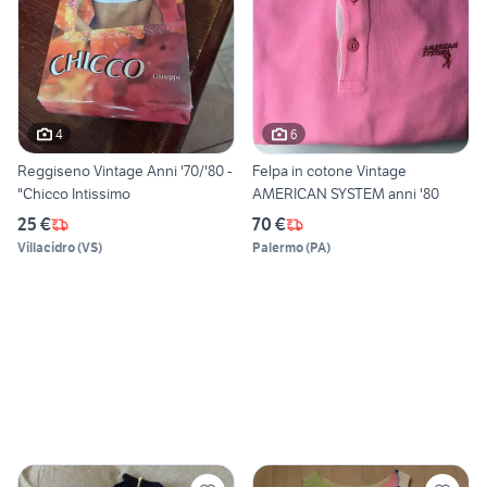
4
6
Reggiseno Vintage Anni '70/'80 -
Felpa in cotone Vintage
"Chicco Intissimo
AMERICAN SYSTEM anni '80
25 €
70 €
Villacidro
(
VS
)
Palermo
(
PA
)