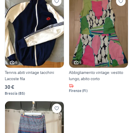
6
6
Tennis abiti vintage tacchini
Abbigliamento vintage: vestito
Lacoste fila
lungo, abito corto
30 €
Firenze
(
FI
)
Brescia
(
BS
)