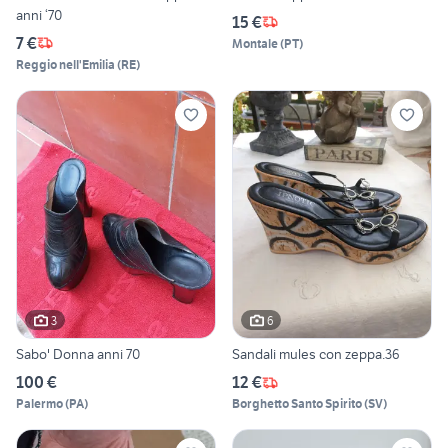
anni ‘70
15 €
7 €
Montale
(
PT
)
Reggio nell'Emilia
(
RE
)
3
6
Sabo' Donna anni 70
Sandali mules con zeppa.36
100 €
12 €
Palermo
(
PA
)
Borghetto Santo Spirito
(
SV
)