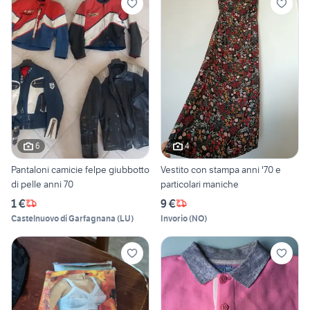
6
4
Pantaloni camicie felpe giubbotto
Vestito con stampa anni '70 e
di pelle anni 70
particolari maniche
1 €
9 €
Castelnuovo di Garfagnana
(
LU
)
Invorio
(
NO
)