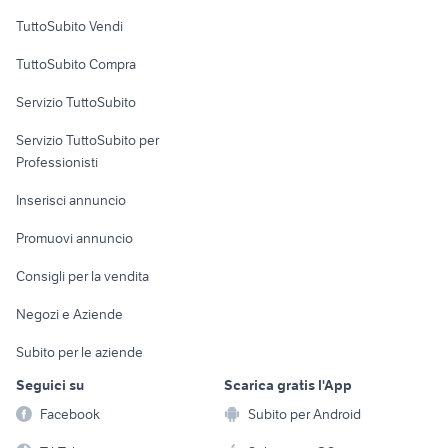
Case vacanza
TuttoSubito Vendi
Uffici e Locali
TuttoSubito Compra
commerciali
Servizio TuttoSubito
elettronica
per la casa e la
sports e hobby
Servizio TuttoSubito per
persona
Informatica
Animali
Professionisti
Arredamento e
Console e
Accessori per
Casalinghi
Inserisci annuncio
Videogiochi
animali
Elettrodomestici
Promuovi annuncio
Audio/Video
Musica e Film
Giardino e Fai da te
Consigli per la vendita
Fotografia
Libri e Riviste
Abbigliamento e
Negozi e Aziende
Telefonia
Strumenti Musicali
Accessori
Subito per le aziende
Sports
Tutto per i bambini
Seguici su
Scarica gratis l'App
Biciclette
Facebook
Subito per Android
Collezionismo