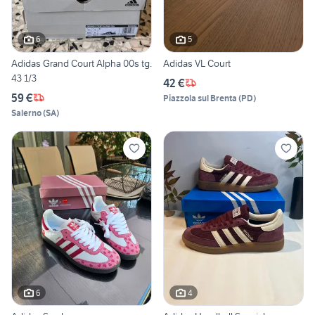
6
5
Adidas Grand Court Alpha 00s tg.
Adidas VL Court
43 1/3
42 €
59 €
Piazzola sul Brenta
(
PD
)
Salerno
(
SA
)
6
4