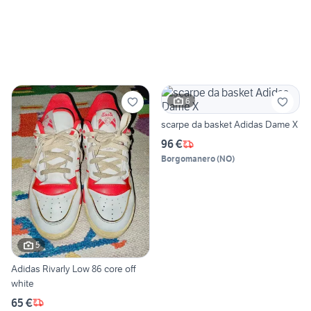
6
scarpe da basket Adidas Dame X
96 €
Borgomanero
(
NO
)
5
Adidas Rivarly Low 86 core off
white
65 €