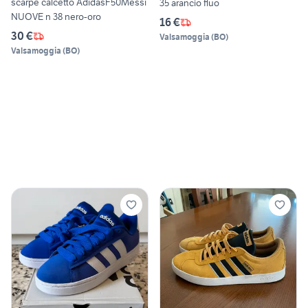
scarpe calcetto AdidasF50Messi
35 arancio fluo
NUOVE n 38 nero-oro
16 €
30 €
Valsamoggia
(
BO
)
Valsamoggia
(
BO
)