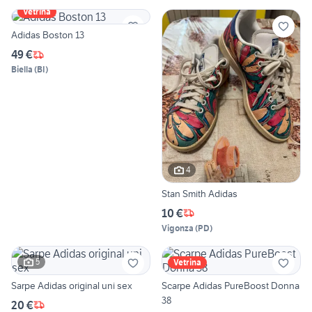
Vetrina
Adidas Boston 13
49 €
Biella
(
BI
)
4
Stan Smith Adidas
10 €
Vigonza
(
PD
)
5
Vetrina
Sarpe Adidas original uni sex
Scarpe Adidas PureBoost Donna
38
20 €