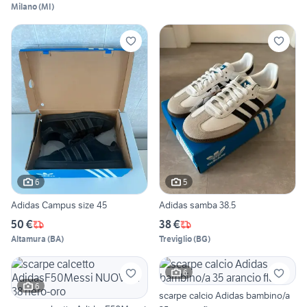
Milano
(
MI
)
6
5
Adidas Campus size 45
Adidas samba 38.5
50 €
38 €
Altamura
(
BA
)
Treviglio
(
BG
)
6
6
scarpe calcio Adidas bambino/a