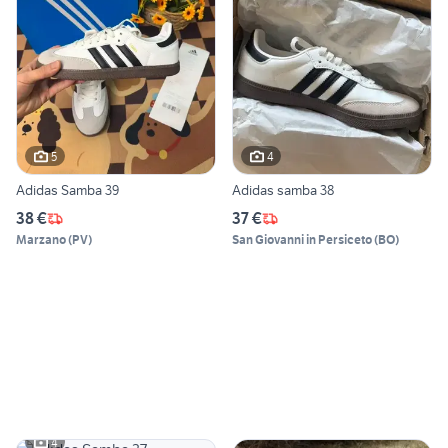
5
4
Adidas Samba 39
Adidas samba 38
38 €
37 €
Marzano
(
PV
)
San Giovanni in Persiceto
(
BO
)
4