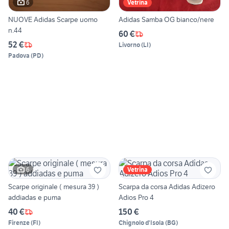
6
Vetrina
NUOVE Adidas Scarpe uomo
Adidas Samba OG bianco/nere
n.44
60 €
52 €
Livorno
(
LI
)
Padova
(
PD
)
6
Vetrina
Scarpe originale ( mesura 39 )
Scarpa da corsa Adidas Adizero
addiadas e puma
Adios Pro 4
40 €
150 €
Firenze
(
FI
)
Chignolo d'Isola
(
BG
)