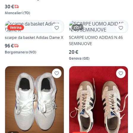
30 €
Moncalieri
(
TO
)
4
Vetrina
scarpe da basket Adidas Dame X
SCARPE UOMO ADIDAS N.46
SEMINUOVE
96 €
20 €
Borgomanero
(
NO
)
Genova
(
GE
)