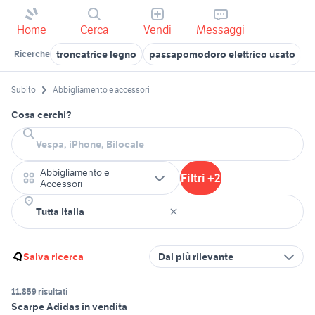
Home
Cerca
Vendi
Messaggi
troncatrice legno
passapomodoro elettrico usato
s
Ricerche
Subito
Abbigliamento e accessori
Cosa cerchi?
Abbigliamento e
Filtri +2
Accessori
Salva ricerca
Dal più rilevante
11.859 risultati
Scarpe Adidas in vendita