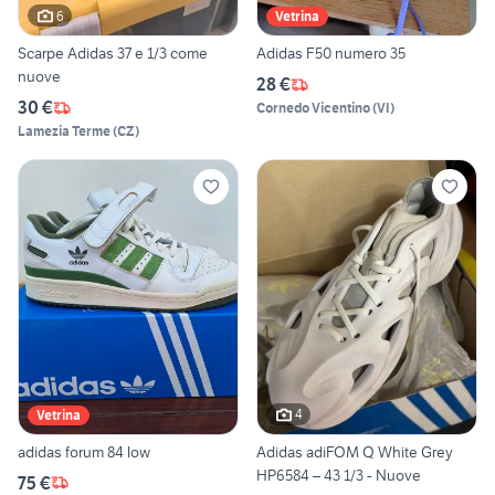
6
Vetrina
Scarpe Adidas 37 e 1/3 come
Adidas F50 numero 35
nuove
28 €
30 €
Cornedo Vicentino
(
VI
)
Lamezia Terme
(
CZ
)
4
Vetrina
adidas forum 84 low
Adidas adiFOM Q White Grey
HP6584 – 43 1/3 - Nuove
75 €