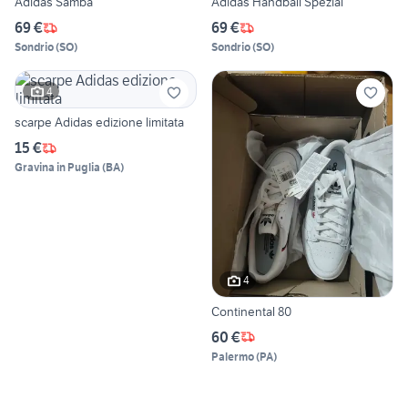
Adidas Samba
Adidas Handball Spezial
69 €
69 €
Sondrio
(
SO
)
Sondrio
(
SO
)
4
scarpe Adidas edizione limitata
15 €
Gravina in Puglia
(
BA
)
4
Continental 80
60 €
Palermo
(
PA
)