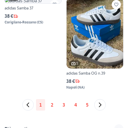
adidas Samba 37
38 €
Corigliano-Rossano
(
CS
)
5
adidas Samba OG n.39
38 €
Napoli
(
NA
)
1
2
3
4
5