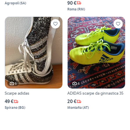
90 €
Agropoli
(
SA
)
Roma
(
RM
)
6
4
Scarpe adidas
ADIDAS scarpe da ginnastica 35
49 €
20 €
Spirano
(
BG
)
Montafia
(
AT
)