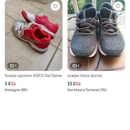
5
6
Scarpe sportive ASICS Gel Game
scarpe Asics donna
3 €
15 €
Mesagne
(
BR
)
San Mauro Torinese
(
TO
)