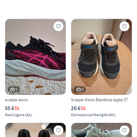
6
6
scarpe asics
Scarpe Asics Bambina taglia 27
55 €
20 €
Novi Ligure
(
AL
)
Cernusco sul Naviglio
(
MI
)