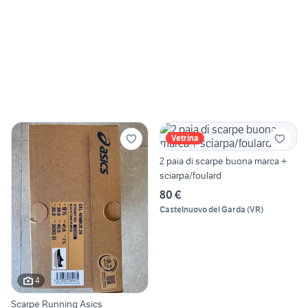
Vetrina
2 paia di scarpe buona marca +
sciarpa/foulard
80 €
Castelnuovo del Garda
(
VR
)
4
Scarpe Running Asics