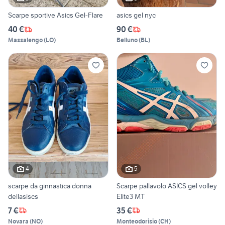
Scarpe sportive Asics Gel-Flare
asics gel nyc
40 €
90 €
Massalengo
(
LO
)
Belluno
(
BL
)
4
5
scarpe da ginnastica donna
Scarpe pallavolo ASICS gel volley
dellasiscs
Elite3 MT
7 €
35 €
Novara
(
NO
)
Monteodorisio
(
CH
)