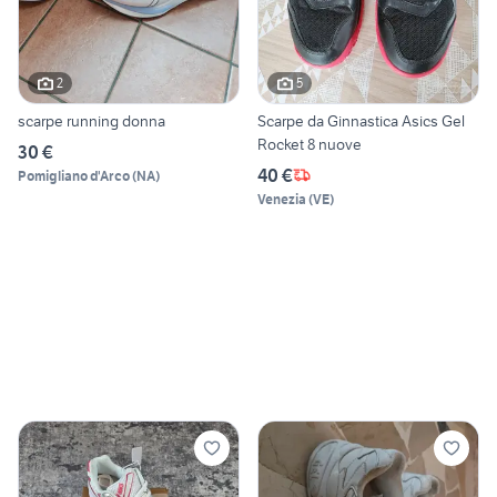
2
5
scarpe running donna
Scarpe da Ginnastica Asics Gel
Rocket 8 nuove
30 €
40 €
Pomigliano d'Arco
(
NA
)
Venezia
(
VE
)