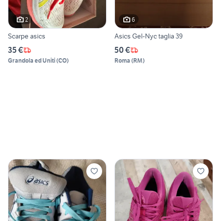
2
6
Scarpe asics
Asics Gel-Nyc taglia 39
35 €
50 €
Grandola ed Uniti
(
CO
)
Roma
(
RM
)