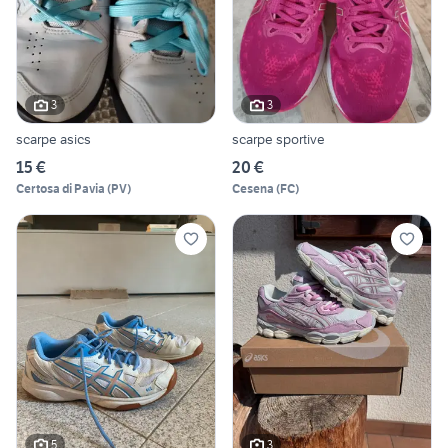
3
3
scarpe asics
scarpe sportive
15 €
20 €
Certosa di Pavia
(
PV
)
Cesena
(
FC
)
5
3