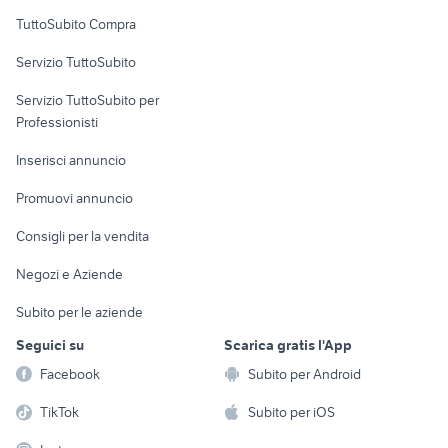
Uffici e Locali
TuttoSubito Compra
commerciali
Servizio TuttoSubito
elettronica
per la casa e la
sports e hobby
Servizio TuttoSubito per
persona
Informatica
Animali
Professionisti
Arredamento e
Console e
Accessori per
Casalinghi
Inserisci annuncio
Videogiochi
animali
Elettrodomestici
Promuovi annuncio
Audio/Video
Musica e Film
Giardino e Fai da te
Consigli per la vendita
Fotografia
Libri e Riviste
Abbigliamento e
Negozi e Aziende
Telefonia
Strumenti Musicali
Accessori
Subito per le aziende
Sports
Tutto per i bambini
Seguici su
Scarica gratis l'App
Biciclette
Facebook
Subito per Android
Collezionismo
TikTok
Subito per iOS