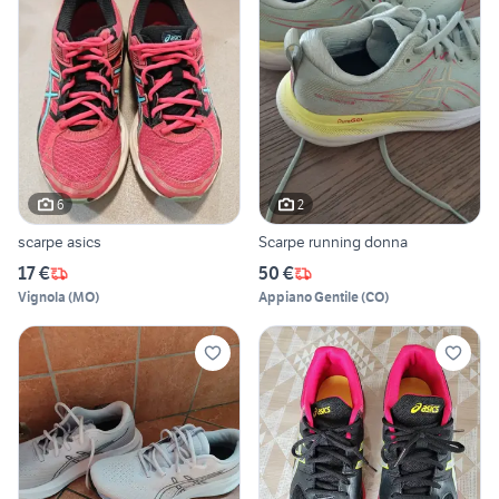
6
2
scarpe asics
Scarpe running donna
17 €
50 €
Vignola
(
MO
)
Appiano Gentile
(
CO
)