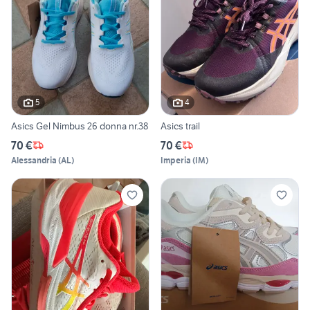
5
4
Asics Gel Nimbus 26 donna nr.38
Asics trail
70 €
70 €
Alessandria
(
AL
)
Imperia
(
IM
)