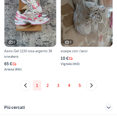
6
5
Asics Gel 1130 rosa argento 38
scarpe con i lacci
sneakers
10 €
65 €
Vignola
(
MO
)
Artena
(
RM
)
1
2
3
4
5
Più cercati