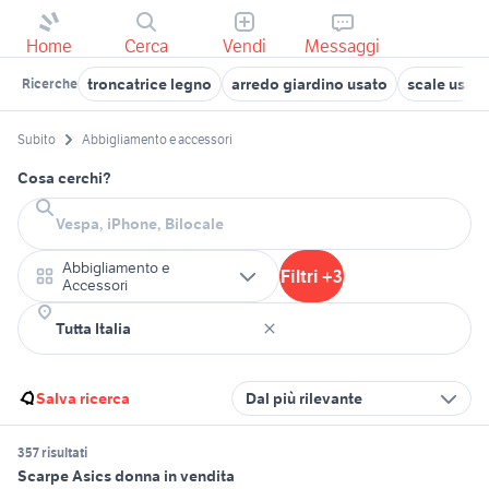
Home
Cerca
Vendi
Messaggi
troncatrice legno
arredo giardino usato
scale usate
Ricerche
Subito
Abbigliamento e accessori
Cosa cerchi?
Abbigliamento e
Filtri +3
Accessori
Salva ricerca
Dal più rilevante
357 risultati
Scarpe Asics donna in vendita