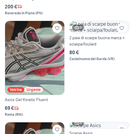
200 €
Roveredo in Piano
(
PN
)
6
2 paia di scarpe buona marca +
sciarpa/foulard
80 €
Castelnuovo del Garda
(
VR
)
Vetrina
Urgente
Asics Gel Kinetic Fluent
69 €
Roma
(
RM
)
6
Scarpe Asics