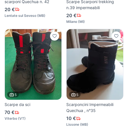
scarponi Quechua n. 42
Scarpe Scarponi trekking
n.39 impermeabili
20 €
20 €
Lentate sul Seveso
(
MB
)
Milano
(
MI
)
5
5
Scarpe da sci
Scarponcini Impermeabili
Quechua , n°35
70 €
10 €
Viterbo
(
VT
)
Lissone
(
MB
)