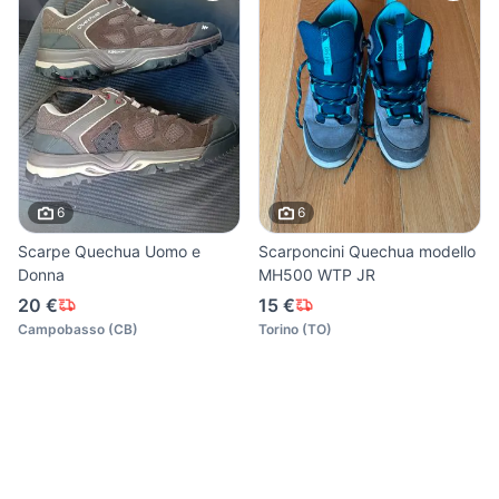
6
6
Scarpe Quechua Uomo e
Scarponcini Quechua modello
Donna
MH500 WTP JR
20 €
15 €
Campobasso
(
CB
)
Torino
(
TO
)