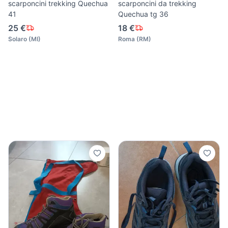
scarponcini trekking Quechua
scarponcini da trekking
41
Quechua tg 36
25 €
18 €
Solaro
(
MI
)
Roma
(
RM
)