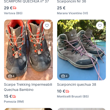
SCARPONI QUECHUA n° 37
Scarponcini Nr 36
29 €
25 €
Vertova
(
BG
)
Marano Vicentino
(
VI
)
4
4
Scarpe Trekking Impermeabili
Scarponcini quechua 38
Quechua Bambino
10 €
15 €
Monticelli Brusati
(
BS
)
Pomezia
(
RM
)