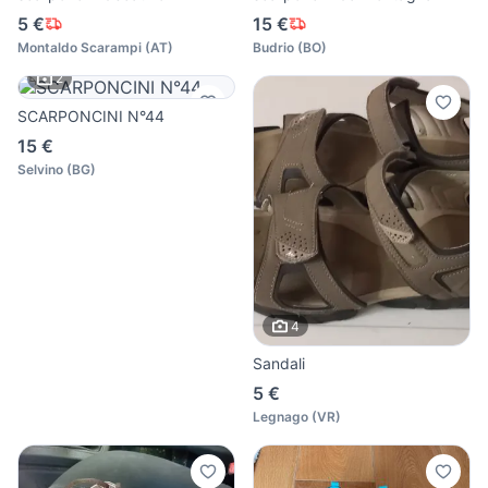
5 €
15 €
Montaldo Scarampi
(
AT
)
Budrio
(
BO
)
2
SCARPONCINI N°44
15 €
Selvino
(
BG
)
4
Sandali
5 €
Legnago
(
VR
)