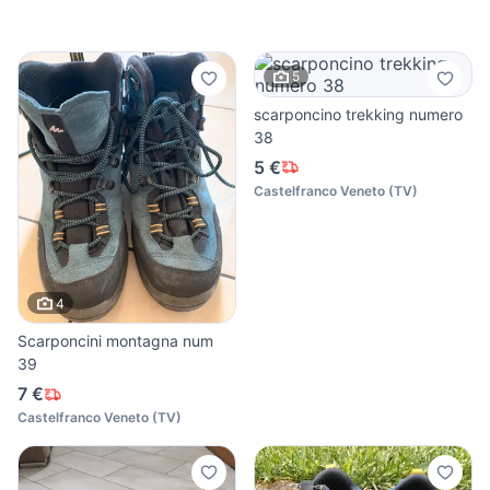
5
scarponcino trekking numero
38
5 €
Castelfranco Veneto
(
TV
)
4
Scarponcini montagna num
39
7 €
Castelfranco Veneto
(
TV
)