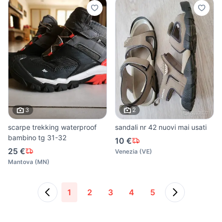
3
2
scarpe trekking waterproof
sandali nr 42 nuovi mai usati
bambino tg 31-32
10 €
25 €
Venezia
(
VE
)
Mantova
(
MN
)
1
2
3
4
5