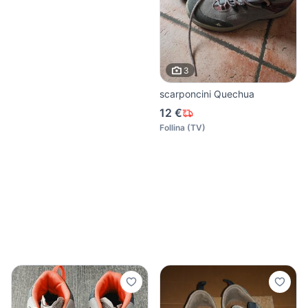
3
scarponcini Quechua
12 €
Follina
(
TV
)