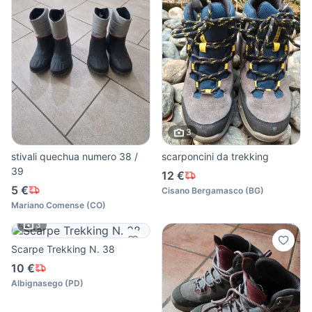
3
stivali quechua numero 38 /
scarponcini da trekking
39
12 €
5 €
Cisano Bergamasco
(
BG
)
Mariano Comense
(
CO
)
3
Scarpe Trekking N. 38
10 €
Albignasego
(
PD
)