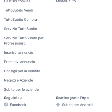
Gestisci cookies
Modelli auto
Case vacanza
TuttoSubito Vendi
Uffici e Locali
TuttoSubito Compra
commerciali
Servizio TuttoSubito
elettronica
per la casa e la
sports e hobby
Servizio TuttoSubito per
persona
Professionisti
Informatica
Animali
Arredamento e
Inserisci annuncio
Console e
Accessori per
Casalinghi
Videogiochi
animali
Promuovi annuncio
Elettrodomestici
Audio/Video
Musica e Film
Consigli per la vendita
Giardino e Fai da
Fotografia
Libri e Riviste
te
Negozi e Aziende
Telefonia
Strumenti Musicali
Abbigliamento e
Subito per le aziende
Accessori
Sports
Seguici su
Scarica gratis l'App
Tutto per i bambini
Facebook
Subito per Android
Biciclette