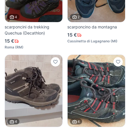
4
2
scarponcini da trekking
scarponcino da montagna
Quechua (Decathlon)
15 €
15 €
Cassinetta di Lugagnano
(
MI
)
Roma
(
RM
)
4
4