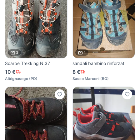
3
4
Scarpe Trekking N.37
sandali bambino rinforzati
10 €
8 €
Albignasego
(
PD
)
Sasso Marconi
(
BO
)