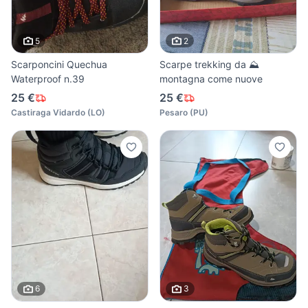
5
2
Scarponcini Quechua
Scarpe trekking da ⛰️
Waterproof n.39
montagna come nuove
25 €
25 €
Castiraga Vidardo
(
LO
)
Pesaro
(
PU
)
6
3