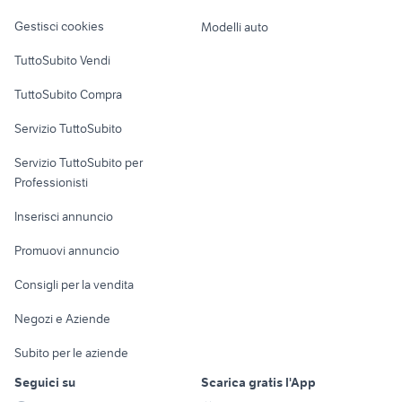
Veicoli commerciali
altro
Gestisci cookies
Modelli auto
Case vacanza
TuttoSubito Vendi
Uffici e Locali
TuttoSubito Compra
commerciali
Servizio TuttoSubito
elettronica
per la casa e la
sports e hobby
Servizio TuttoSubito per
persona
Informatica
Animali
Professionisti
Arredamento e
Console e
Accessori per
Casalinghi
Inserisci annuncio
Videogiochi
animali
Elettrodomestici
Promuovi annuncio
Audio/Video
Musica e Film
Giardino e Fai da te
Consigli per la vendita
Fotografia
Libri e Riviste
Abbigliamento e
Negozi e Aziende
Telefonia
Strumenti Musicali
Accessori
Subito per le aziende
Sports
Tutto per i bambini
Seguici su
Scarica gratis l'App
Biciclette