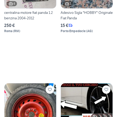
4
3
centralina motore fiat panda 1.2
Adesivo Sigla "HOBBY" Originale
benzina 2004-2012
Fiat Panda
250 €
15 €
Roma
(
RM
)
Porto Empedocle
(
AG
)