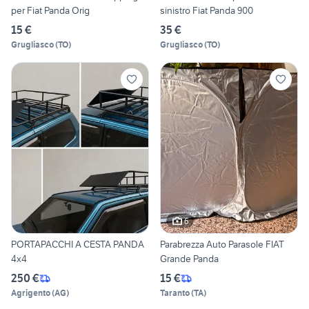
per Fiat Panda Orig
sinistro Fiat Panda 900
15 €
35 €
Grugliasco
(
TO
)
Grugliasco
(
TO
)
6
PORTAPACCHI A CESTA PANDA
Parabrezza Auto Parasole FIAT
4x4
Grande Panda
250 €
15 €
Agrigento
(
AG
)
Taranto
(
TA
)