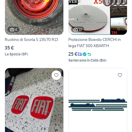
4
12
Ruotino di Scorta S 135/70 R13
Protezione Boerdo CERCHI in
lega FIAT 500 ABARTH
35 €
25 €
La Spezia
(
SP
)
Santeramo in Colle
(
BA
)