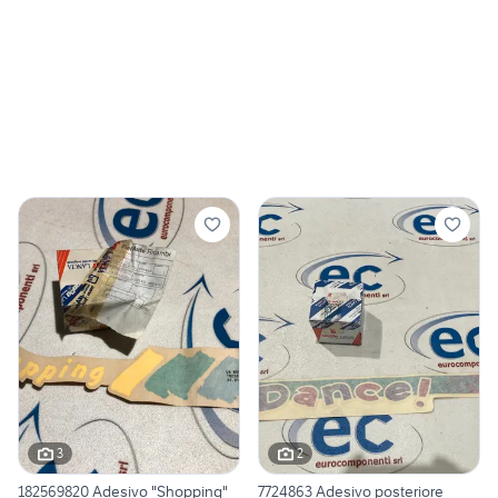
3
2
182569820 Adesivo "Shopping"
7724863 Adesivo posteriore