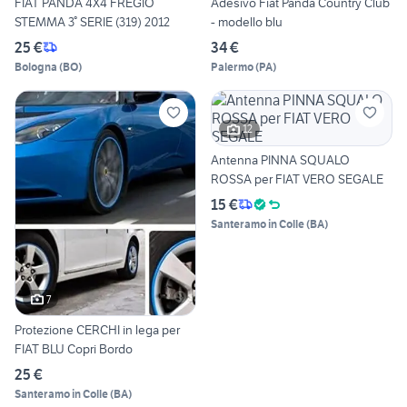
FIAT PANDA 4X4 FREGIO
Adesivo Fiat Panda Country Club
STEMMA 3° SERIE (319) 2012
- modello blu
25 €
34 €
Bologna
(
BO
)
Palermo
(
PA
)
12
Antenna PINNA SQUALO
ROSSA per FIAT VERO SEGALE
15 €
Santeramo in Colle
(
BA
)
7
Protezione CERCHI in lega per
FIAT BLU Copri Bordo
25 €
Santeramo in Colle
(
BA
)