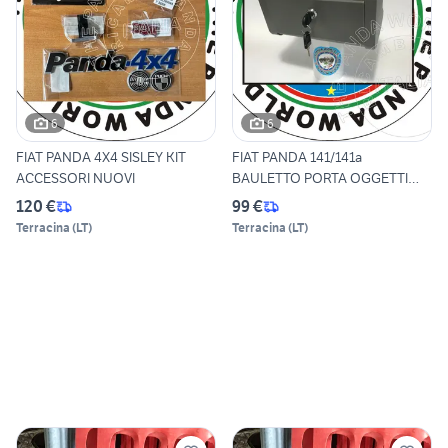
6
6
FIAT PANDA 4X4 SISLEY KIT
FIAT PANDA 141/141a
ACCESSORI NUOVI
BAULETTO PORTA OGGETTI
CHIAVE
120 €
99 €
Terracina
(
LT
)
Terracina
(
LT
)