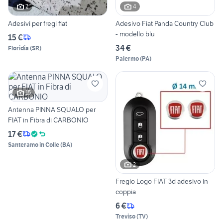
2
4
Adesivi per fregi fiat
Adesivo Fiat Panda Country Club
- modello blu
15 €
34 €
Floridia
(
SR
)
Palermo
(
PA
)
15
Antenna PINNA SQUALO per
FIAT in Fibra di CARBONIO
17 €
Santeramo in Colle
(
BA
)
2
Fregio Logo FIAT 3d adesivo in
coppia
6 €
Treviso
(
TV
)