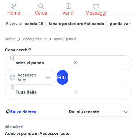
Home
Cerca
Vendi
Messaggi
panda 45
fanale posteriore fiat panda
panda van nu
Ricerche
Subito
Accessori auto
adesivi panda
Cosa cerchi?
Accessori
Filtri
Auto
Salva ricerca
Dal più recente
46 risultati
Adesivi panda in Accessori auto