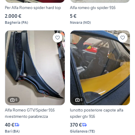
Per Alfa Romeo spider hard top
Alfa romeo gtv spider 916
2.000 €
5 €
Bagheria
(
PA
)
Novara
(
NO
)
6
6
Alfa Romeo GTV/Spider 916
lunotto posteriore capote alfa
rivestimento parabrezza
spider gtv 916
40 €
370 €
Bari
(
BA
)
Giulianova
(
TE
)