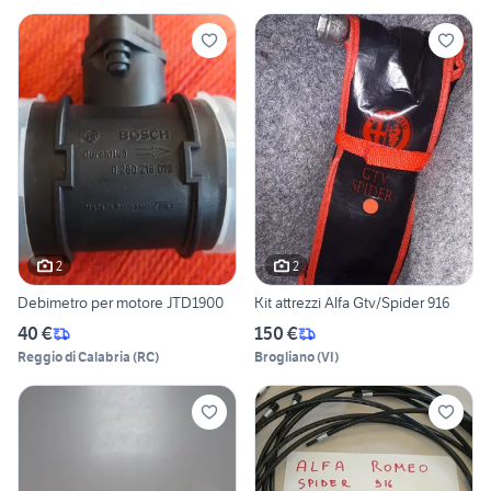
2
2
Debimetro per motore JTD1900
Kit attrezzi Alfa Gtv/Spider 916
40 €
150 €
Reggio di Calabria
(
RC
)
Brogliano
(
VI
)