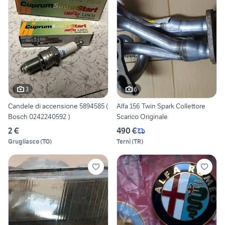
3
6
Candele di accensione 5894585 (
Alfa 156 Twin Spark Collettore
Bosch 0242240592 )
Scarico Originale
2 €
490 €
Grugliasco
(
TO
)
Terni
(
TR
)