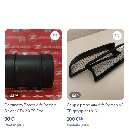
14
5
Debimetro Bosch Alfa Romeo
Coppia prese aria Alfa Romeo V6
Spider GTV 2.0 TS Cod.
TB gtv/spider 916
30 €
100 €
Caorso
(
PC
)
Modena
(
MO
)