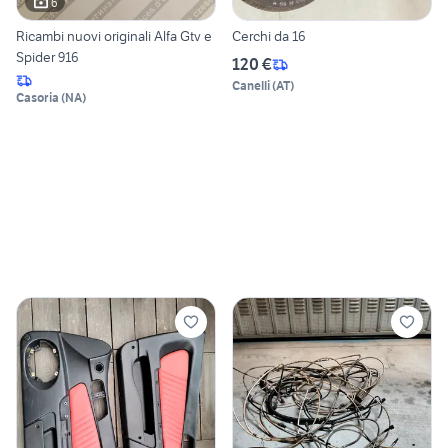
6
Ricambi nuovi originali Alfa Gtv e
Cerchi da 16
Spider 916
120 €
Canelli
(
AT
)
Casoria
(
NA
)