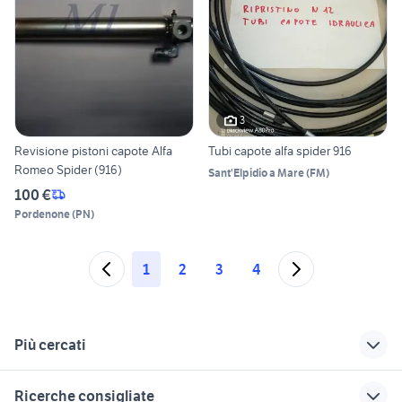
3
Revisione pistoni capote Alfa
Tubi capote alfa spider 916
Romeo Spider (916)
Sant'Elpidio a Mare
(
FM
)
100 €
Pordenone
(
PN
)
1
2
3
4
Più cercati
Correlati
Richerche simili
Suggerimenti
Ricerche consigliate