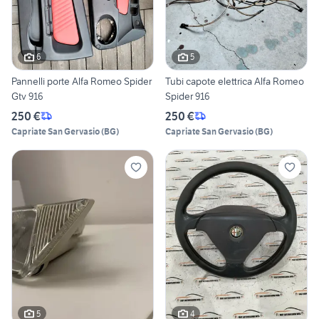
6
5
Pannelli porte Alfa Romeo Spider
Tubi capote elettrica Alfa Romeo
Gtv 916
Spider 916
250 €
250 €
Capriate San Gervasio
(
BG
)
Capriate San Gervasio
(
BG
)
5
4