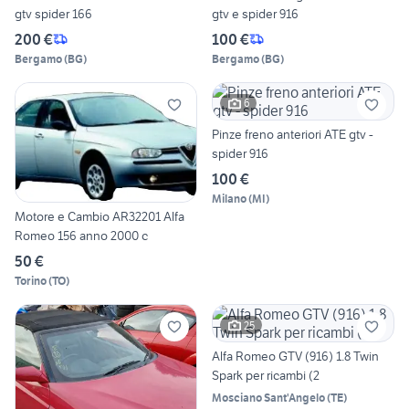
gtv spider 166
gtv e spider 916
200 €
100 €
Bergamo
(
BG
)
Bergamo
(
BG
)
6
Pinze freno anteriori ATE gtv -
spider 916
100 €
Milano
(
MI
)
Motore e Cambio AR32201 Alfa
Romeo 156 anno 2000 c
50 €
Torino
(
TO
)
25
Alfa Romeo GTV (916) 1.8 Twin
Spark per ricambi (2
Mosciano Sant'Angelo
(
TE
)