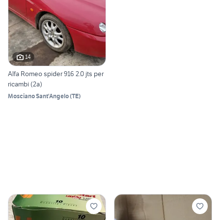
14
Alfa Romeo spider 916 2.0 jts per
ricambi (2a)
Mosciano Sant'Angelo
(
TE
)