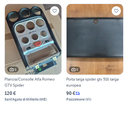
6
6
Plancia/Consolle Alfa Romeo
Porta targa spider gtv 916 targa
GTV Spider
europea
120 €
90 €
Sant'Agata di Militello
(
ME
)
Pozzoleone
(
VI
)