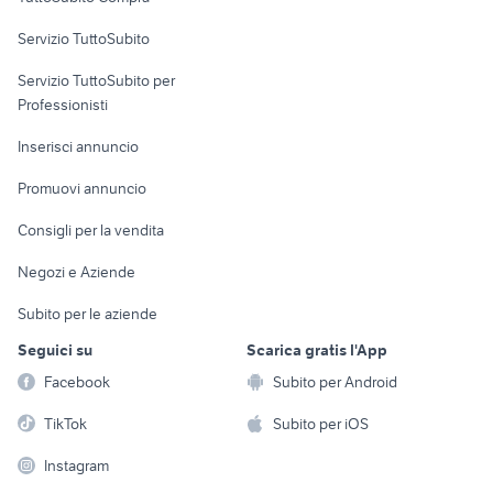
commerciali
Servizio TuttoSubito
elettronica
per la casa e la
sports e hobby
Servizio TuttoSubito per
persona
Informatica
Animali
Professionisti
Arredamento e
Console e
Accessori per
Casalinghi
Inserisci annuncio
Videogiochi
animali
Elettrodomestici
Promuovi annuncio
Audio/Video
Musica e Film
Giardino e Fai da te
Consigli per la vendita
Fotografia
Libri e Riviste
Abbigliamento e
Negozi e Aziende
Telefonia
Strumenti Musicali
Accessori
Subito per le aziende
Sports
Tutto per i bambini
Seguici su
Scarica gratis l'App
Biciclette
Facebook
Subito per Android
Collezionismo
TikTok
Subito per iOS
Instagram