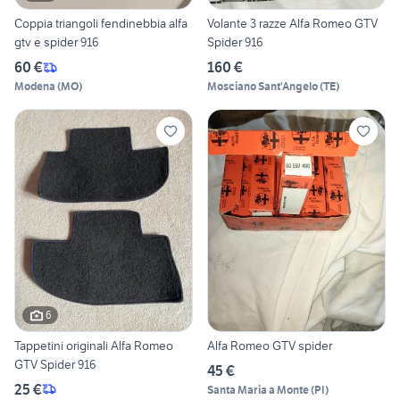
Coppia triangoli fendinebbia alfa
Volante 3 razze Alfa Romeo GTV
gtv e spider 916
Spider 916
60 €
160 €
Modena
(
MO
)
Mosciano Sant'Angelo
(
TE
)
6
Tappetini originali Alfa Romeo
Alfa Romeo GTV spider
GTV Spider 916
45 €
25 €
Santa Maria a Monte
(
PI
)