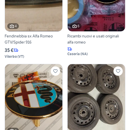
4
6
Fendinebbia sx Alfa Romeo
Ricambi nuovi e usati originali
GTV/Spider 916
alfa romeo
35 €
Casoria
(
NA
)
Viterbo
(
VT
)