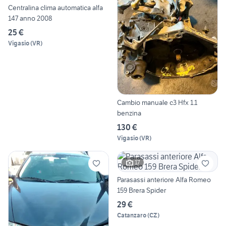
Centralina clima automatica alfa
147 anno 2008
25 €
Vigasio
(
VR
)
Cambio manuale c3 Hfx 1.1
benzina
130 €
Vigasio
(
VR
)
17
Parasassi anteriore Alfa Romeo
159 Brera Spider
29 €
Catanzaro
(
CZ
)