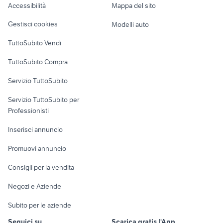
Accessibilità
Mappa del sito
Loft, mansarde e
Veicoli commerciali
altro
Gestisci cookies
Modelli auto
Case vacanza
TuttoSubito Vendi
Uffici e Locali
TuttoSubito Compra
commerciali
Servizio TuttoSubito
elettronica
per la casa e la
sports e hobby
Servizio TuttoSubito per
persona
Informatica
Animali
Professionisti
Arredamento e
Console e
Accessori per
Casalinghi
Inserisci annuncio
Videogiochi
animali
Elettrodomestici
Promuovi annuncio
Audio/Video
Musica e Film
Giardino e Fai da te
Consigli per la vendita
Fotografia
Libri e Riviste
Abbigliamento e
Negozi e Aziende
Telefonia
Strumenti Musicali
Accessori
Subito per le aziende
Sports
Tutto per i bambini
Seguici su
Scarica gratis l'App