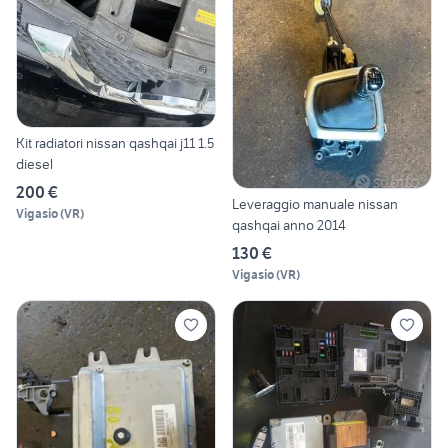
Kit radiatori nissan qashqai j11 1.5
diesel
200 €
Leveraggio manuale nissan
Vigasio
(
VR
)
qashqai anno 2014
130 €
Vigasio
(
VR
)