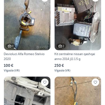
3
2
Devioluci Alfa Romeo Stelvio
Kit centraline nissan qashqai
2020
anno 2014 j11 1.5 g
100 €
250 €
Vigasio
(
VR
)
Vigasio
(
VR
)