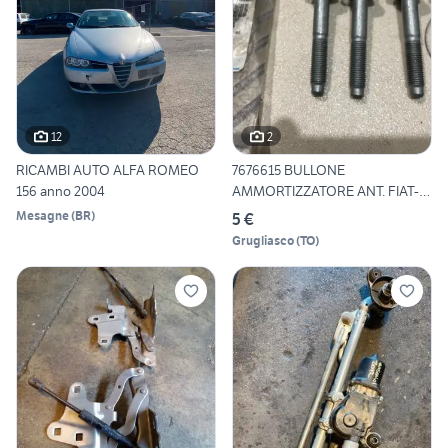
12
2
RICAMBI AUTO ALFA ROMEO
7676615 BULLONE
156 anno 2004
AMMORTIZZATORE ANT. FIAT-
LANCIA-AL
Mesagne
(
BR
)
5 €
Grugliasco
(
TO
)