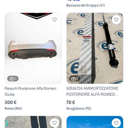
Bassano del Grappa
(
VI
)
3
5
Paraurti Posteriore Alfa Romeo
50516724 AMMORTIZZATORE
Giulia
POSTERIORE ALFA ROMEO
MITO
300 €
70 €
Roma
(
RM
)
Grugliasco
(
TO
)