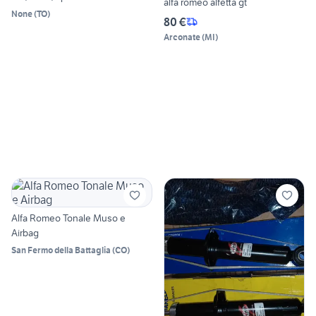
alfa romeo alfetta gt
None
(
TO
)
80 €
Arconate
(
MI
)
Alfa Romeo Tonale Muso e
Airbag
San Fermo della Battaglia
(
CO
)