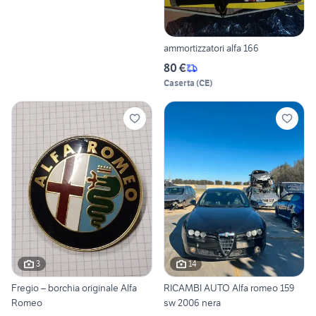
ammortizzatori alfa 166
80 €
Caserta
(
CE
)
3
14
Fregio – borchia originale Alfa
RICAMBI AUTO Alfa romeo 159
Romeo
sw 2006 nera