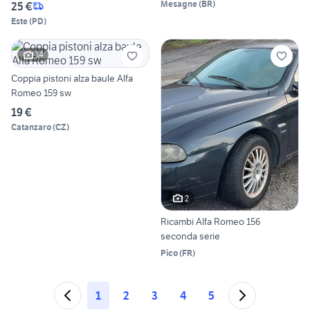
Mesagne
(
BR
)
25 €
Este
(
PD
)
14
Coppia pistoni alza baule Alfa
Romeo 159 sw
19 €
Catanzaro
(
CZ
)
2
Ricambi Alfa Romeo 156
seconda serie
Pico
(
FR
)
1
2
3
4
5