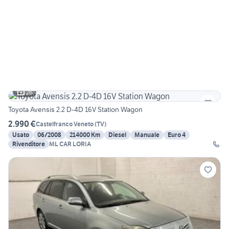
26
Toyota Avensis 2.2 D-4D 16V Station Wagon
2.990 €
Castelfranco Veneto
(
TV
)
Usato
06/2008
214000 Km
Diesel
Manuale
Euro 4
Rivenditore
ML CAR LORIA