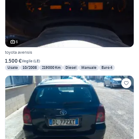
6
toyota avensis
1.500 €
Veglie
(
LE
)
Usato
10/2008
219000 Km
Diesel
Manuale
Euro 4