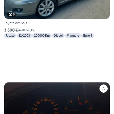
6
Toyota Avensis
3.600 €
Avellino
(
AV
)
Usato
12/2008
200000 Km
Diesel
Manuale
Euro 4