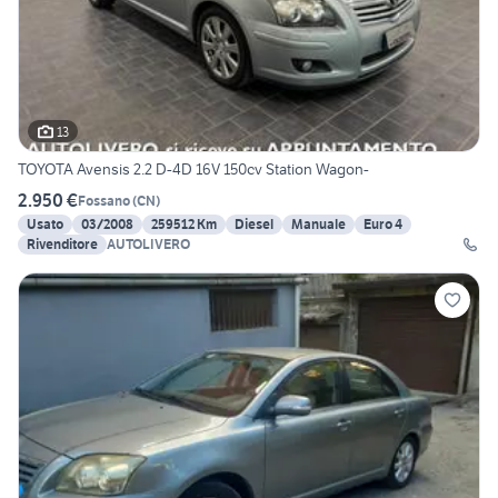
13
TOYOTA Avensis 2.2 D-4D 16V 150cv Station Wagon-
2.950 €
Fossano
(
CN
)
Usato
03/2008
259512 Km
Diesel
Manuale
Euro 4
Rivenditore
AUTOLIVERO