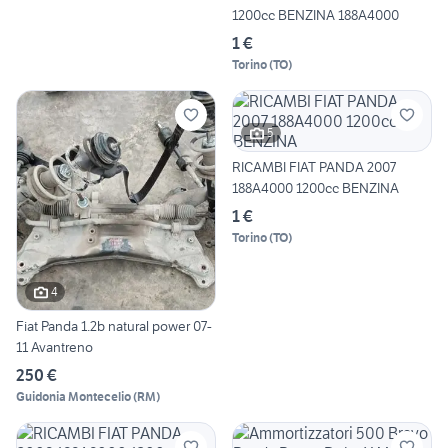
1200cc BENZINA 188A4000
1 €
Torino
(
TO
)
5
RICAMBI FIAT PANDA 2007
188A4000 1200cc BENZINA
1 €
Torino
(
TO
)
4
Fiat Panda 1.2b natural power 07-
11 Avantreno
250 €
Guidonia Montecelio
(
RM
)