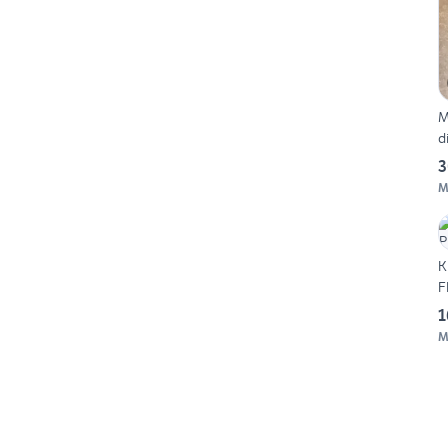
M
d
3
M
K
F
1
M