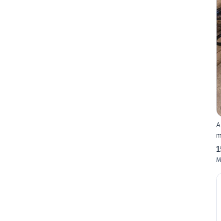
A
m
1
M