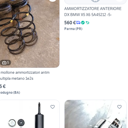
AMMORTIZZATORE ANTERIORE
DX BMW X5 X6 5A45212 -5-
560 €
Parma
(
PR
)
5
 mollone ammortizzatori antm
ultipla metano 1e2s
5 €
odugno
(
BA
)