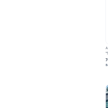
A
"
7
B