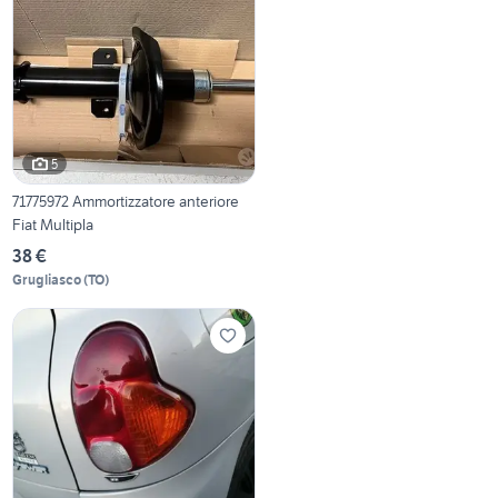
5
71775972 Ammortizzatore anteriore
Fiat Multipla
38 €
Grugliasco
(
TO
)