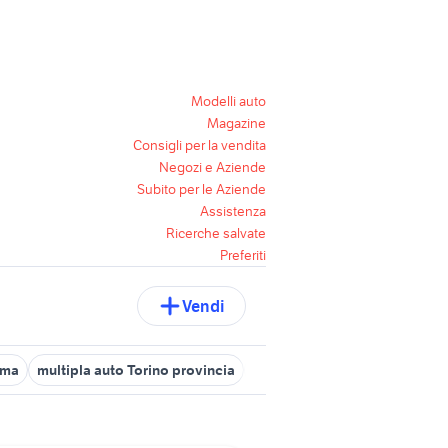
Modelli auto
Magazine
Consigli per la vendita
Negozi e Aziende
Subito per le Aziende
Assistenza
Ricerche salvate
Preferiti
Vendi
lima
multipla auto Torino provincia
multipla in puglia
ammortizz