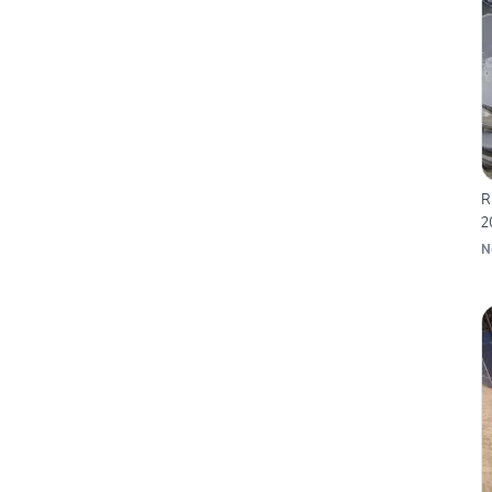
R
2
N