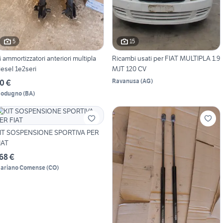
5
15
 ammortizzatori anteriori multipla
Ricambi usati per FIAT MULTIPLA 1.9
iesel 1e2seri
MJT 120 CV
Ravanusa
(
AG
)
0 €
odugno
(
BA
)
IT SOSPENSIONE SPORTIVA PER
IAT
68 €
ariano Comense
(
CO
)