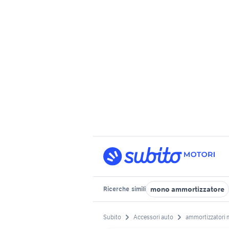
mono ammortizzatore
Ricerche
simili
Subito
Accessori auto
ammortizzatori 