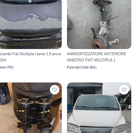
icambi Fiat Multipla I serie 1.9 anno
AMMORTIZZATORE ANTERIORE
004
SINISTRO FIAT MULTIPLA 1.
one
(
TO
)
Palo del Colle
(
BA
)