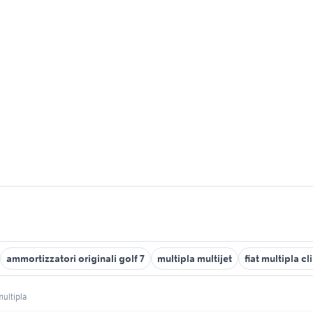
ammortizzatori originali golf 7
multipla multijet
fiat multipla c
multipla