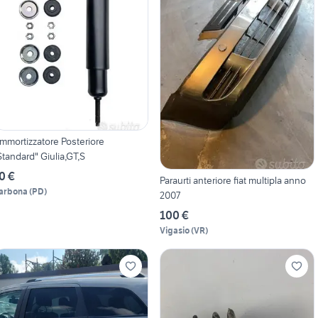
mmortizzatore Posteriore
Standard" Giulia,GT,S
0 €
Paraurti anteriore fiat multipla anno
arbona
(
PD
)
2007
100 €
Vigasio
(
VR
)