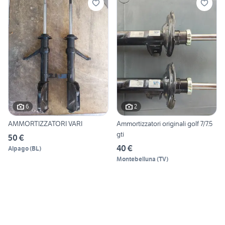
6
2
AMMORTIZZATORI VARI
Ammortizzatori originali golf 7/7.5
gti
50 €
40 €
Alpago
(
BL
)
Montebelluna
(
TV
)