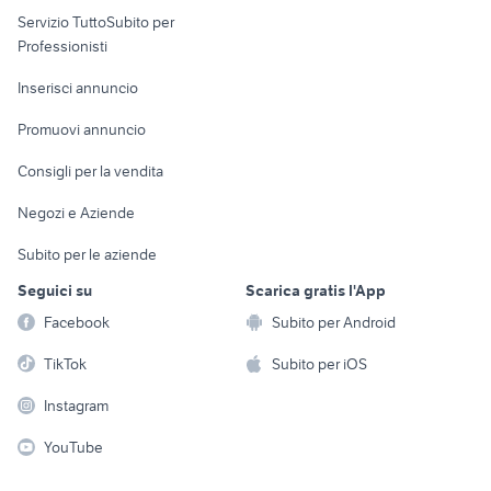
Servizio TuttoSubito per
persona
Informatica
Animali
Professionisti
Arredamento e
Console e
Accessori per
Casalinghi
Inserisci annuncio
Videogiochi
animali
Elettrodomestici
Promuovi annuncio
Audio/Video
Musica e Film
Giardino e Fai da te
Consigli per la vendita
Fotografia
Libri e Riviste
Abbigliamento e
Negozi e Aziende
Telefonia
Strumenti Musicali
Accessori
Subito per le aziende
Sports
Tutto per i bambini
Seguici su
Scarica gratis l'App
Biciclette
Facebook
Subito per Android
Collezionismo
TikTok
Subito per iOS
Instagram
YouTube