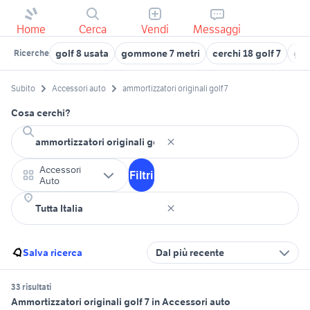
Home
Cerca
Vendi
Messaggi
golf 8 usata
gommone 7 metri
cerchi 18 golf 7
gol
Ricerche
Subito
Accessori auto
ammortizzatori originali golf 7
Cosa cerchi?
Accessori
Filtri
Auto
Salva ricerca
Dal più recente
33 risultati
Ammortizzatori originali golf 7 in Accessori auto