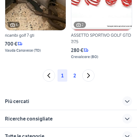
4
2
ricambi golf 7 gti
ASSETTO SPORTIVO GOLF GTD
7/7.5
700 €
280 €
Vauda Canavese
(
TO
)
Crevalcore
(
BO
)
1
2
Più cercati
Correlati
Richerche simili
Suggerimenti
Ricerche consigliate
smeraldo 7
led golf 7
golf mk7
auto usate mantova
auto usate chieti
motore golf 7 1.6 tdi
golf 4 r32
auto cabrio
Tutte le categorie