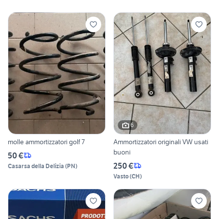
6
molle ammortizzatori golf 7
Ammortizzatori originali VW usati
buoni
50 €
250 €
Casarsa della Delizia
(
PN
)
Vasto
(
CH
)