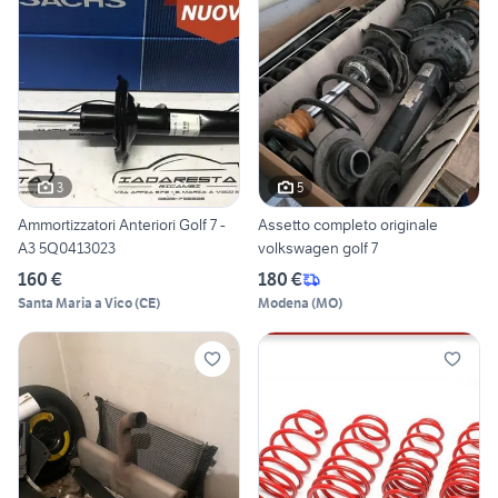
3
5
Ammortizzatori Anteriori Golf 7 -
Assetto completo originale
A3 5Q0413023
volkswagen golf 7
160 €
180 €
Santa Maria a Vico
(
CE
)
Modena
(
MO
)