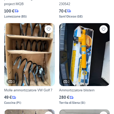
project MQB
230542
100 €
70 €
Lumezzane
(
BS
)
Sant'Olcese
(
GE
)
3
2
Molle ammortizzatore VW Golf 7
Ammortizzatore blistein
49 €
280 €
Cascina
(
PI
)
Torrita di Siena
(
SI
)