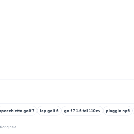
specchietto golf 7
fap golf 6
golf 7 1.6 tdi 110cv
piaggio np6
6 originale