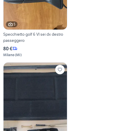
5
Specchietto golf 6 VI sei dx destro
passeggero
80 €
Milano
(
MI
)