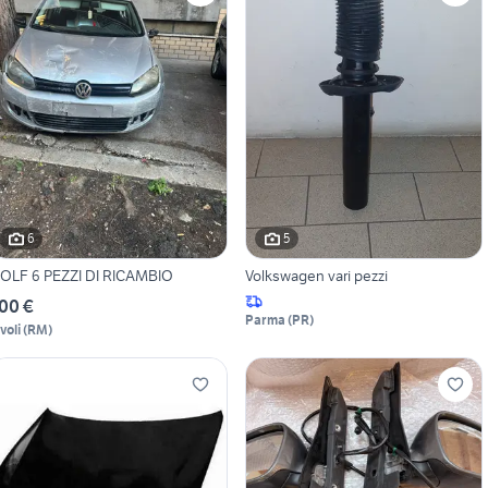
6
5
OLF 6 PEZZI DI RICAMBIO
Volkswagen vari pezzi
00 €
Parma
(
PR
)
voli
(
RM
)