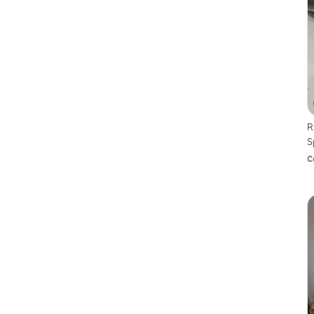
R
S
C