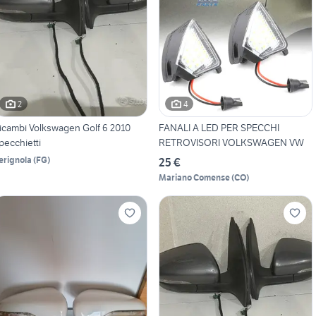
2
4
icambi Volkswagen Golf 6 2010
FANALI A LED PER SPECCHI
pecchietti
RETROVISORI VOLKSWAGEN VW
erignola
(
FG
)
25 €
Mariano Comense
(
CO
)