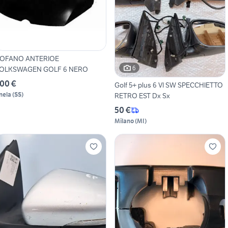
OFANO ANTERIOE
6
OLKSWAGEN GOLF 6 NERO
00 €
Golf 5+ plus 6 VI SW SPECCHIETTO
nela
(
SS
)
RETRO EST Dx Sx
50 €
Milano
(
MI
)