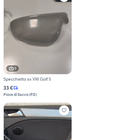
6
Specchietto sx VW Golf 5
33 €
Piove di Sacco
(
PD
)