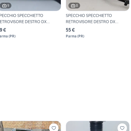
9
8
PECCHIO SPECCHIETTO
SPECCHIO SPECCHIETTO
ETROVISORE DESTRO DX
RETROVISORE DESTRO DX
OLKSWA
VOLKSWA
9 €
55 €
arma
(
PR
)
Parma
(
PR
)