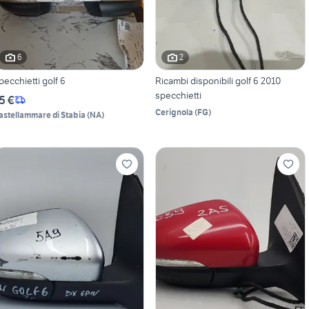
6
2
pecchietti golf 6
Ricambi disponibili golf 6 2010
specchietti
5 €
Cerignola
(
FG
)
astellammare di Stabia
(
NA
)