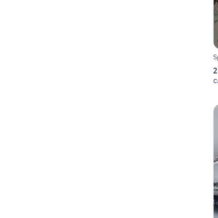
S
2
C