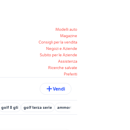
Modelli auto
Magazine
Consigli per la vendita
Negozi e Aziende
Subito per le Aziende
Assistenza
Ricerche salvate
Preferiti
Vendi
golf 8 gti
golf terza serie
ammortizzatori originali golf 7
mi b