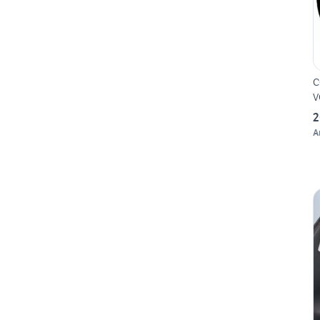
C
V
2
A