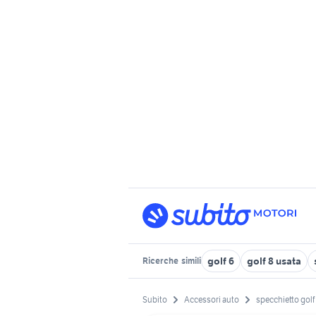
golf 6
golf 8 usata
Ricerche
simili
Subito
Accessori auto
specchietto golf 