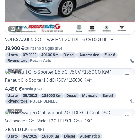
15
VOLKSWAGEN GOLF VARIANT 2.0 TDI 116 CV DSG LIFE +
19.900 €
Quinzano d'Oglio
(
BS
)
Usato
07/2022
40600 Km
Diesel
Automatico
Euro 6
Rivenditore
Rossini Auto
17
Renault Clio Sporter 1.5 dCi 75CV *185000 KM*
4.490 €
Arosio
(
CO
)
Usato
09/2013
185000 Km
Diesel
Manuale
Euro 5
Rivenditore
RUBEN BENELLI
10
Volkswagen Golf Variant 2.0 TDI SCR Goal DSG ...
28.500 €
Rimini
(
RN
)
Usato
04/2025
16800 Km
Diesel
Automatico