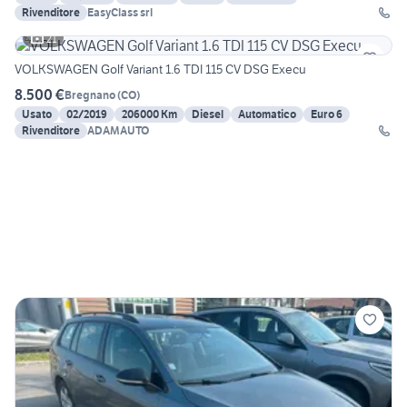
Rivenditore
EasyClass srl
21
VOLKSWAGEN Golf Variant 1.6 TDI 115 CV DSG Execu
8.500 €
Bregnano
(
CO
)
Usato
02/2019
206000 Km
Diesel
Automatico
Euro 6
Rivenditore
ADAMAUTO