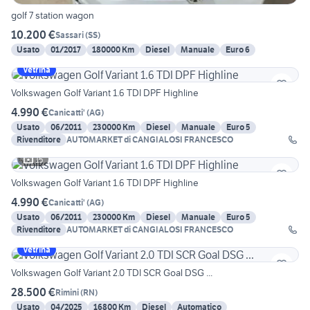
golf 7 station wagon
10.200 €
Sassari
(
SS
)
Usato
01/2017
180000 Km
Diesel
Manuale
Euro 6
Vetrina
Volkswagen Golf Variant 1.6 TDI DPF Highline
4.990 €
Canicatti'
(
AG
)
Usato
06/2011
230000 Km
Diesel
Manuale
Euro 5
Rivenditore
AUTOMARKET di CANGIALOSI FRANCESCO
15
Volkswagen Golf Variant 1.6 TDI DPF Highline
4.990 €
Canicatti'
(
AG
)
Usato
06/2011
230000 Km
Diesel
Manuale
Euro 5
Rivenditore
AUTOMARKET di CANGIALOSI FRANCESCO
Vetrina
Volkswagen Golf Variant 2.0 TDI SCR Goal DSG ...
28.500 €
Rimini
(
RN
)
Usato
04/2025
16800 Km
Diesel
Automatico