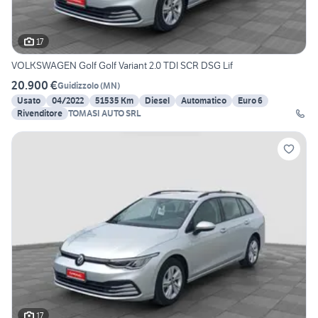
17
VOLKSWAGEN Golf Golf Variant 2.0 TDI SCR DSG Lif
20.900 €
Guidizzolo
(
MN
)
Usato
04/2022
51535 Km
Diesel
Automatico
Euro 6
Rivenditore
TOMASI AUTO SRL
17