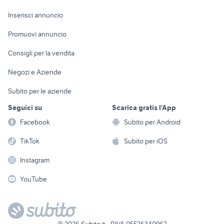
Arredamento e
Console e
Accessori per
Casalinghi
Inserisci annuncio
Videogiochi
animali
Elettrodomestici
Promuovi annuncio
Audio/Video
Musica e Film
Giardino e Fai da te
Consigli per la vendita
Fotografia
Libri e Riviste
Abbigliamento e
Negozi e Aziende
Telefonia
Strumenti Musicali
Accessori
Subito per le aziende
Sports
Tutto per i bambini
Seguici su
Scarica gratis l'App
Biciclette
Facebook
Subito per Android
Collezionismo
TikTok
Subito per iOS
Instagram
YouTube
©
2026
Subito.it - P.IVA 05526340962