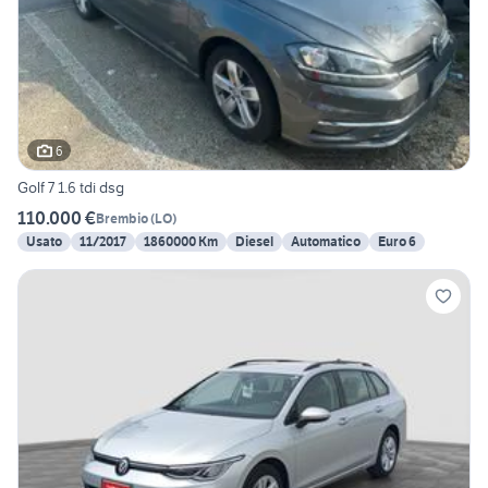
6
Golf 7 1.6 tdi dsg
110.000 €
Brembio
(
LO
)
Usato
11/2017
1860000 Km
Diesel
Automatico
Euro 6