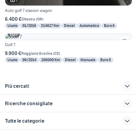
5
Auto golf 7 stasion wagon
6.400 €
Ollastra
(
OR
)
Usato
01/2016
314617 Km
Diesel
Automatico
Euro 6
6
Golf 7
9.900 €
Roggiano Gravina
(
CS
)
Usato
09/2014
200000 Km
Diesel
Manuale
Euro 5
Più cercati
Correlati
Richerche simili
Suggerimenti
Ricerche consigliate
smeraldo 7
nissan station
auto usate chieti
wagon
suv usati veneto
peugeot 3008 2020
golf car omologata
chevrolet spark
Tutte le categorie
piccole station
audi a4 2005 station
tiguan 2019
audi a3 2014
mahindra usata
wagon
wagon
auto usate
auto usate mantova
auto grandinate
motori
immobili
lavoro e servizi