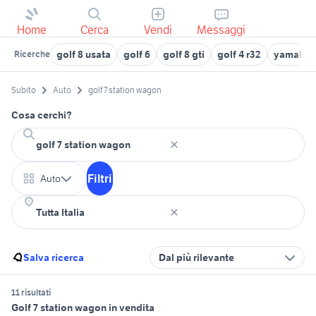
Home
Cerca
Vendi
Messaggi
golf 8 usata
golf 6
golf 8 gti
golf 4 r32
yamaha t
Ricerche
Subito
Auto
golf 7 station wagon
Cosa cerchi?
Filtri
Auto
Salva ricerca
Dal più rilevante
11 risultati
Golf 7 station wagon in vendita