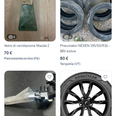
4
6
Vetro di ventilazione Mazda 2
Pneumatici NEXEN 195/50/R16 -
88V estive
70 €
80 €
Pietramontecorvino
(
FG
)
Tarquinia
(
VT
)