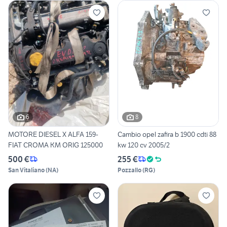
6
8
MOTORE DIESEL X ALFA 159-
Cambio opel zafira b 1900 cdti 88
FIAT CROMA KM ORIG 125000
kw 120 cv 2005/2
500 €
255 €
San Vitaliano
(
NA
)
Pozzallo
(
RG
)