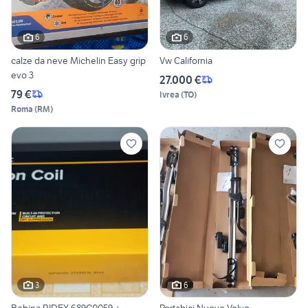
6
6
calze da neve Michelin Easy grip
Vw California
evo 3
27.000 €
79 €
Ivrea
(
TO
)
Roma
(
RM
)
3
6