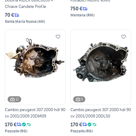
Bobina RIDEX 689C0059 +
Portabici Nuovo Volvo
Chiave Candele Prof.le
750 €
70 €
Mentana
(
RM
)
Santa Maria Nuova
(
AN
)
12
9
Cambio peugeot 307 2000 hdi 90
Cambio peugeot 307 2000 hdi 90
cv 2001/2009 20DM09
cv 2001/2009 20DL50
170 €
170 €
Pozzallo
(
RG
)
Pozzallo
(
RG
)