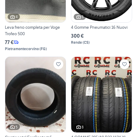
4
5
Leva freno completa per Voge
4 Gomme Pneumatici 16 Nuovi
Trofeo 500
300 €
77 €
Rende
(
CS
)
Pietramontecorvino
(
FG
)
5
8