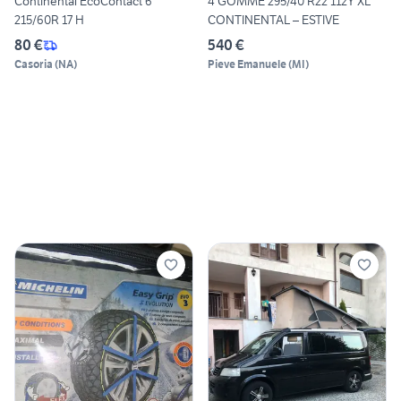
Continental EcoContact 6
4 GOMME 295/40 R22 112Y XL
215/60R 17 H
CONTINENTAL – ESTIVE
80 €
540 €
Casoria
(
NA
)
Pieve Emanuele
(
MI
)