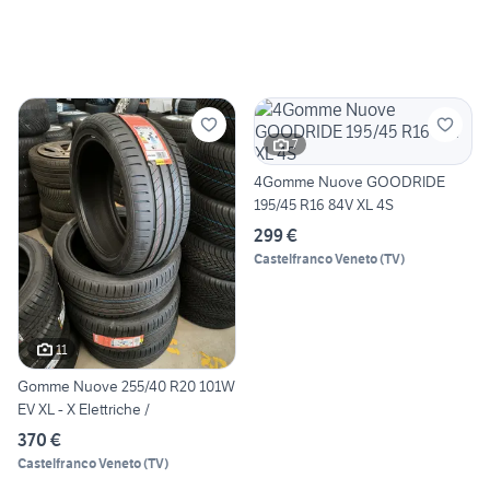
7
4Gomme Nuove GOODRIDE
195/45 R16 84V XL 4S
299 €
Castelfranco Veneto
(
TV
)
11
Gomme Nuove 255/40 R20 101W
EV XL - X Elettriche /
370 €
Castelfranco Veneto
(
TV
)