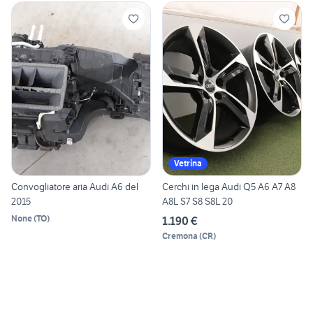
Vetrina
Convogliatore aria Audi A6 del
Cerchi in lega Audi Q5 A6 A7 A8
2015
A8L S7 S8 S8L 20
None
(
TO
)
1.190 €
Cremona
(
CR
)