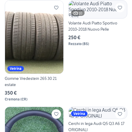
10
Volante Audi Piatto Sportivo
2010-2018 Nuovo Pelle
250 €
Rezzato
(
BS
)
Vetrina
Gomme Vredestein 265 30 21
estate
350 €
Cremona
(
CR
)
Vetrina
Cerchi in lega Audi Q5 Q3 A6 17
ORIGINALI