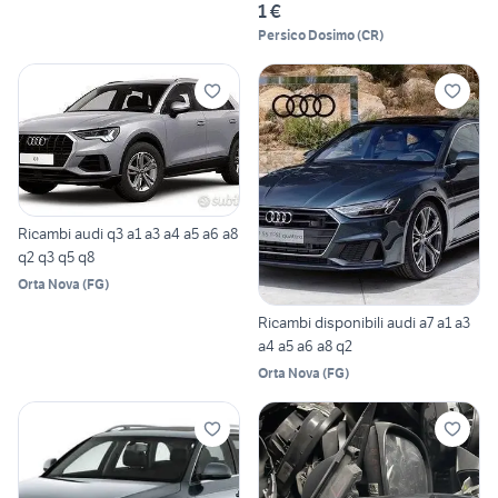
1 €
Persico Dosimo
(
CR
)
Ricambi audi q3 a1 a3 a4 a5 a6 a8
q2 q3 q5 q8
Orta Nova
(
FG
)
Ricambi disponibili audi a7 a1 a3
a4 a5 a6 a8 q2
Orta Nova
(
FG
)