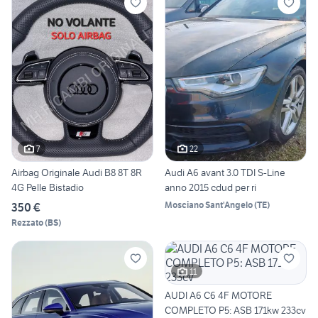
7
22
Airbag Originale Audi B8 8T 8R
Audi A6 avant 3.0 TDI S-Line
4G Pelle Bistadio
anno 2015 cdud per ri
Mosciano Sant'Angelo
(
TE
)
350 €
Rezzato
(
BS
)
11
AUDI A6 C6 4F MOTORE
COMPLETO P5: ASB 171kw 233cv