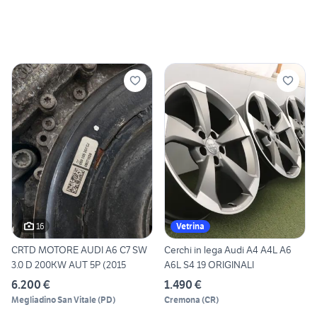
16
Vetrina
CRTD MOTORE AUDI A6 C7 SW
Cerchi in lega Audi A4 A4L A6
3.0 D 200KW AUT 5P (2015
A6L S4 19 ORIGINALI
6.200 €
1.490 €
Megliadino San Vitale
(
PD
)
Cremona
(
CR
)