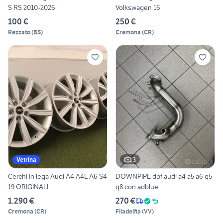
S RS 2010-2026
Volkswagen 16
100 €
250 €
Rezzato
(
BS
)
Cremona
(
CR
)
3
Vetrina
Cerchi in lega Audi A4 A4L A6 S4
DOWNPIPE dpf audi a4 a5 a6 q5
19 ORIGINALI
q8 con adblue
1.290 €
270 €
Cremona
(
CR
)
Filadelfia
(
VV
)