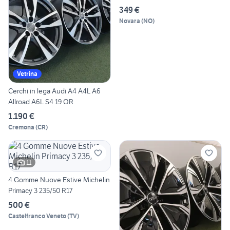
349 €
Novara
(
NO
)
Vetrina
Cerchi in lega Audi A4 A4L A6
Allroad A6L S4 19 OR
1.190 €
Cremona
(
CR
)
11
4 Gomme Nuove Estive Michelin
Primacy 3 235/50 R17
500 €
Castelfranco Veneto
(
TV
)