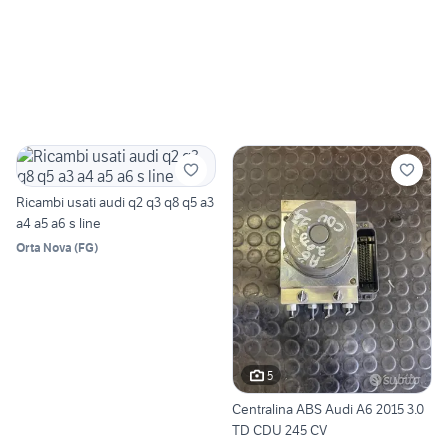
Ricambi usati audi q2 q3 q8 q5 a3
a4 a5 a6 s line
Orta Nova
(
FG
)
5
Centralina ABS Audi A6 2015 3.0
TD CDU 245 CV