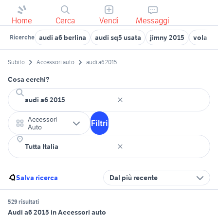
Home
Cerca
Vendi
Messaggi
audi a6 berlina
audi sq5 usata
jimny 2015
volante
Ricerche
Subito
Accessori auto
audi a6 2015
Cosa cerchi?
Accessori
Filtri
Auto
Salva ricerca
Dal più recente
529 risultati
Audi a6 2015 in Accessori auto