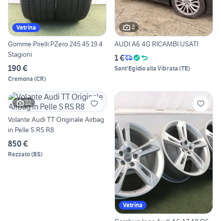
8
Vetrina
Gomme Pirelli PZero 245 45 19 4
AUDI A6 4G RICAMBI USATI
Stagioni
1 €
190 €
Sant'Egidio alla Vibrata
(
TE
)
Cremona
(
CR
)
22
Volante Audi TT Originale Airbag
in Pelle S RS R8
850 €
Rezzato
(
BS
)
Vetrina