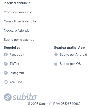
Console e
Accessori per
Casalinghi
Inserisci annuncio
Videogiochi
animali
Elettrodomestici
Promuovi annuncio
Audio/Video
Musica e Film
Giardino e Fai da te
Consigli per la vendita
Fotografia
Libri e Riviste
Abbigliamento e
Negozi e Aziende
Telefonia
Strumenti Musicali
Accessori
Subito per le aziende
Sports
Tutto per i bambini
Seguici su
Scarica gratis l'App
Biciclette
Facebook
Subito per Android
Collezionismo
TikTok
Subito per iOS
Instagram
YouTube
©
2026
Subito.it - P.IVA 05526340962