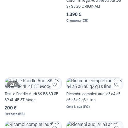
Cerchi in lega Audi A6 A7 A8 Q5
S7 S8 20 ORIGINALI
1.390 €
Cremona
(
CR
)
9
Tasti e Paddle Audi 8K B8 8R 8F
Ricambu completi audi a3 a4 a5
8P 4L 4F 8T Mode
a6 a5 q2 q3 s line
Orta Nova
(
FG
)
200 €
Rezzato
(
BS
)