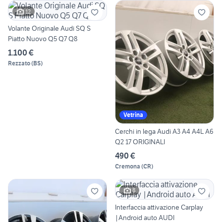
12
Volante Originale Audi SQ S
Piatto Nuovo Q5 Q7 Q8
1.100 €
Rezzato
(
BS
)
Vetrina
Cerchi in lega Audi A3 A4 A4L A6
Q2 17 ORIGINALI
490 €
Cremona
(
CR
)
8
Interfaccia attivazione Carplay
|Android auto AUDI