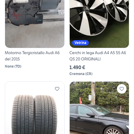
Vetrina
Motorino Tergicristallo Audi A6
Cerchi in lega Audi A4 A5 S5 A6
del 2015
Q5 20 ORIGINALI
None
(
TO
)
1.490 €
Cremona
(
CR
)