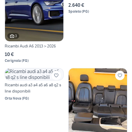
2.640 €
Spoleto
(
PG
)
3
Ricambi Audi A6 2013 > 2026
10 €
Cerignola
(
FG
)
Ricambi audi a3 a4 a5 a6 a8 q2 s
line disponibili
Orta Nova
(
FG
)