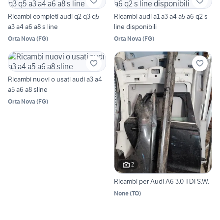
Ricambi completi audi q2 q3 q5
Ricambi audi a1 a3 a4 a5 a6 q2 s
a3 a4 a6 a8 s line
line disponibili
Orta Nova
(
FG
)
Orta Nova
(
FG
)
Ricambi nuovi o usati audi a3 a4
a5 a6 a8 sline
Orta Nova
(
FG
)
2
Ricambi per Audi A6 3.0 TDI S.W.
None
(
TO
)